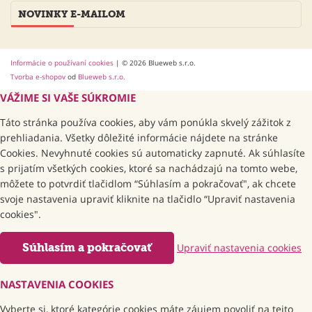
NOVINKY E-MAILOM
Informácie o používaní cookies
| © 2026 Blueweb s.r.o.
Tvorba e-shopov
od
Blueweb s.r.o.
VÁŽIME SI VAŠE SÚKROMIE
Táto stránka používa cookies, aby vám ponúkla skvelý zážitok z
prehliadania. Všetky dôležité informácie nájdete na stránke
Cookies. Nevyhnuté cookies sú automaticky zapnuté. Ak súhlasíte
s prijatím všetkých cookies, ktoré sa nachádzajú na tomto webe,
môžete to potvrdiť tlačidlom “Súhlasím a pokračovať", ak chcete
svoje nastavenia upraviť kliknite na tlačidlo “Upraviť nastavenia
cookies".
Súhlasím a pokračovať
Upraviť nastavenia cookies
NASTAVENIA COOKIES
Vyberte si, ktoré kategórie cookies máte záujem povoliť na tejto