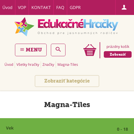
Úvod
VOP
KONTAKT
FAQ
GDPR
prázdny košík
MENU
Zobraziť
Úvod
Všetky hračky
Značky
Magna-Tiles
Zobraziť kategórie
Magna-Tiles
Vek
0 - 18