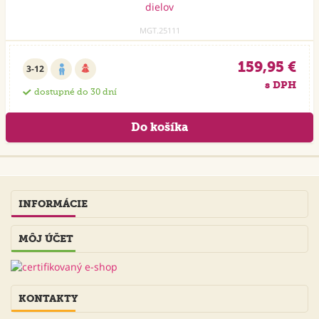
MGT.25111
159,95 €
3-12
s DPH
dostupné do 30 dní
INFORMÁCIE
MÔJ ÚČET
KONTAKTY