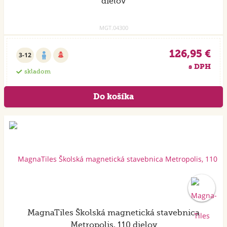
dielov
MGT.04300
126,95 €
3-12
s DPH
skladom
Akcia
MagnaTiles Školská magnetická stavebnica
Metropolis, 110 dielov