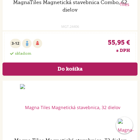
MagnaTiles Magnetická stavebnica Combo, 62
dielov
MGT.24406
55,95 €
3-12
s DPH
skladom
Akcia