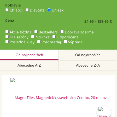
Pohlavie
Chlapci
Dievčatá
Unisex
Cena
24.95 - 159.95 €
Akcia týždňa
Bestsellers
Doprava zdarma
HIT sezóny
Novinka
Odporúčané
Posledné kusy
Predpredaj
Výpredaj
Od najlacnejších
Od najdrahších
Abecedne A-Z
Abecedne Z-A