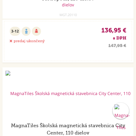
MGT.20110
136,95 €
3-12
s DPH
predaj ukončený
147,95 €
MagnaTiles Školská magnetická stavebnica City
Center, 110 dielov