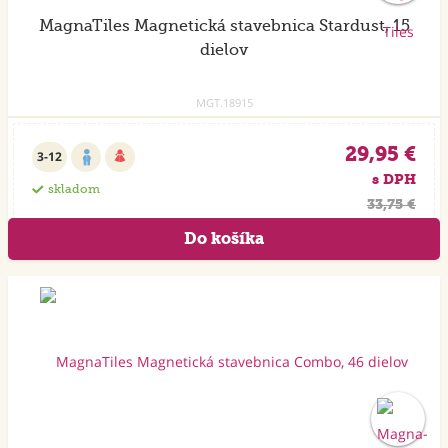
MagnaTiles Magnetická stavebnica Stardust, 15
dielov
MGT.18915
29,95 €
3-12
s DPH
skladom
33,75 €