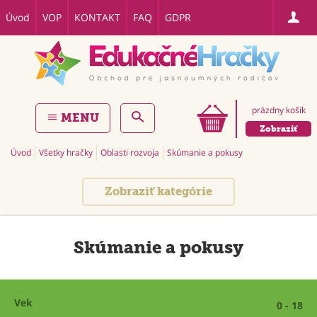
Úvod
VOP
KONTAKT
FAQ
GDPR
prázdny košík
MENU
Zobraziť
Úvod
Všetky hračky
Oblasti rozvoja
Skúmanie a pokusy
Zobraziť kategórie
Skúmanie a pokusy
Vek
0 - 18