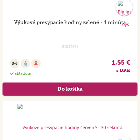
Výukové presýpacie hodiny zelené - 1 minúta
BGJ.E0261
1,55 €
3-6
s DPH
skladom