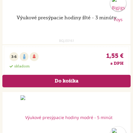
Výukové presýpacie hodiny žlté - 3 minúty
BGJ.E0161
1,55 €
3-6
s DPH
skladom