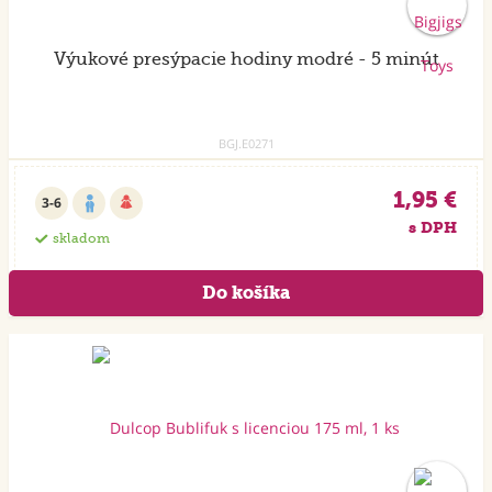
Výukové presýpacie hodiny modré - 5 minút
BGJ.E0271
1,95 €
3-6
s DPH
skladom