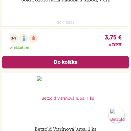
Goki Pozorovacia nádoba s lupou, 7 cm
GOKI.62929
3,75 €
3-9
s DPH
skladom
Betzold Vitrínová lupa, 1 ks