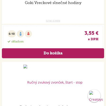
Goki Vreckové slnečné hodiny
GOKI.63909
3,55 €
6-10
s DPH
skladom