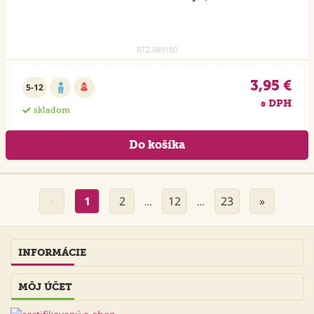
BTZ.089180
3,95 €
5-12
s DPH
skladom
«
1
2
12
23
»
…
…
INFORMÁCIE
MÔJ ÚČET
VÁŽIME SI VAŠE SÚKROMIE