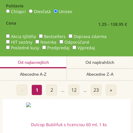
Pohlavie
Chlapci
Dievčatá
Unisex
Cena
1.25 - 138.95 €
Akcia týždňa
Bestsellers
Doprava zdarma
HIT sezóny
Novinka
Odporúčané
Posledné kusy
Predpredaj
Výpredaj
Od najlacnejších
Od najdrahších
Abecedne A-Z
Abecedne Z-A
«
1
2
12
23
»
…
…