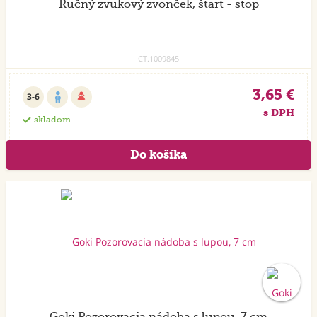
Ručný zvukový zvonček, štart - stop
CT.1009845
3,65 €
3-6
s DPH
skladom