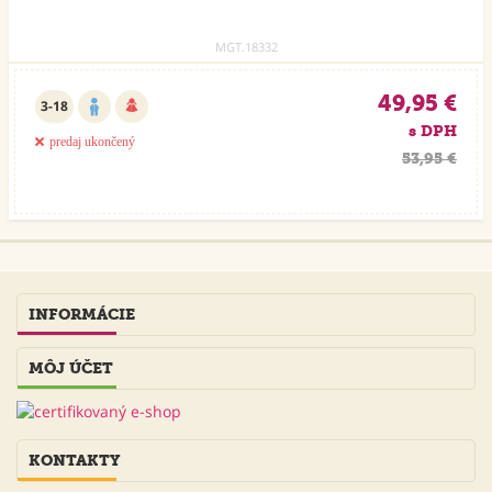
MGT.18332
49,95 €
3-18
s DPH
predaj ukončený
53,95 €
INFORMÁCIE
MÔJ ÚČET
KONTAKTY