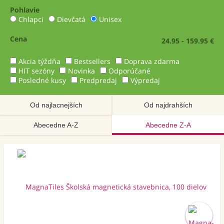
Pohlavie
Chlapci
Dievčatá
Unisex
Cena
24.95 - 159.95 €
Akcia týždňa
Bestsellers
Doprava zdarma
HIT sezóny
Novinka
Odporúčané
Posledné kusy
Predpredaj
Výpredaj
Od najlacnejších
Od najdrahších
Abecedne A-Z
Abecedne Z-A