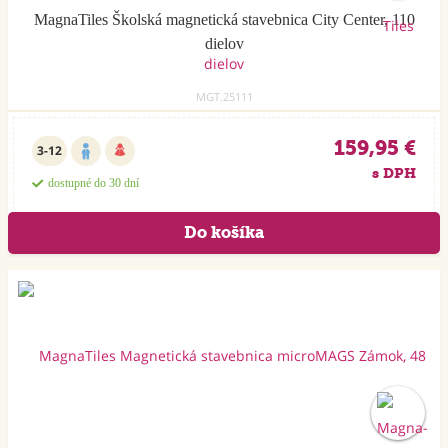
MagnaTiles Školská magnetická stavebnica City Center, 110
dielov
MGT.25111
159,95 €
3-12
s DPH
dostupné do 30 dní