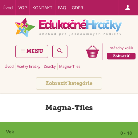
Úvod
VOP
KONTAKT
FAQ
GDPR
prázdny košík
MENU
Zobraziť
Úvod
Všetky hračky
Značky
Magna-Tiles
Zobraziť kategórie
Magna-Tiles
Vek
0 - 18