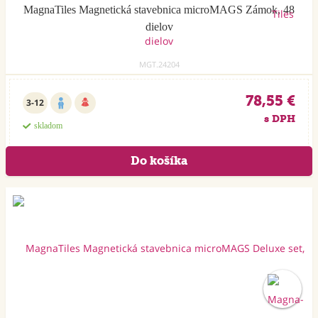
MagnaTiles Magnetická stavebnica microMAGS Zámok, 48
dielov
MGT.24204
78,55 €
3-12
s DPH
skladom