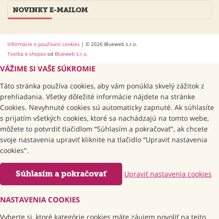
NOVINKY E-MAILOM
Informácie o používaní cookies
| © 2026 Blueweb s.r.o.
Tvorba e-shopov
od
Blueweb s.r.o.
VÁŽIME SI VAŠE SÚKROMIE
Táto stránka používa cookies, aby vám ponúkla skvelý zážitok z
prehliadania. Všetky dôležité informácie nájdete na stránke
Cookies. Nevyhnuté cookies sú automaticky zapnuté. Ak súhlasíte
s prijatím všetkých cookies, ktoré sa nachádzajú na tomto webe,
môžete to potvrdiť tlačidlom “Súhlasím a pokračovať", ak chcete
svoje nastavenia upraviť kliknite na tlačidlo “Upraviť nastavenia
cookies".
Súhlasím a pokračovať
Upraviť nastavenia cookies
NASTAVENIA COOKIES
Vyberte si, ktoré kategórie cookies máte záujem povoliť na tejto