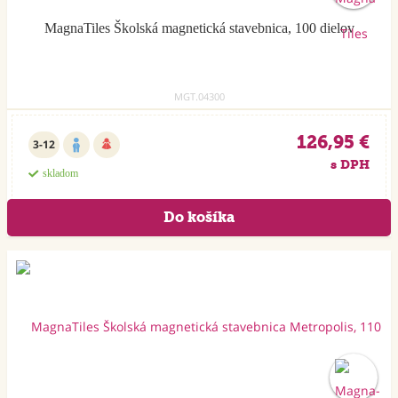
MagnaTiles Školská magnetická stavebnica, 100 dielov
MGT.04300
126,95 €
3-12
s DPH
skladom
Akcia