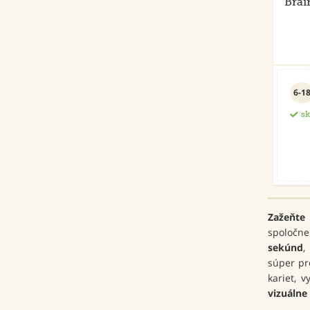
Brai
6-1
s
Zažeňte
spoločne
sekúnd
,
súper pr
kariet, 
vizuálne