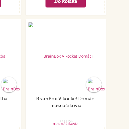
tbal
BrainBox V kocke! Domáci
maznáčikovia
BRB.13SK