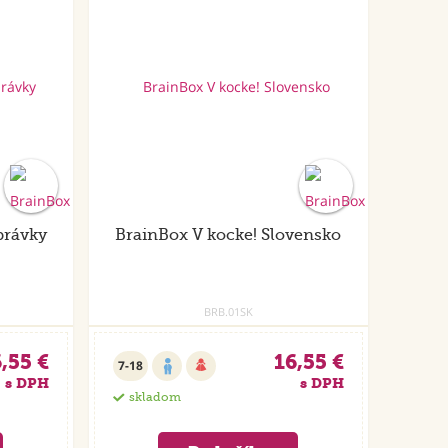
právky
BrainBox V kocke! Slovensko
BRB.01SK
,55 €
16,55 €
7-18
s DPH
s DPH
skladom