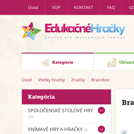
Úvod
VOP
KONTAKT
FAQ
G
Kategórie
Oblast
Úvod
Všetky hračky
Značky
BrainBox
Kategória
Br
SPOLOČENSKÉ STOLOVÉ HRY
(10)
VNÍMAVÉ HRY A HRAČKY
(2)