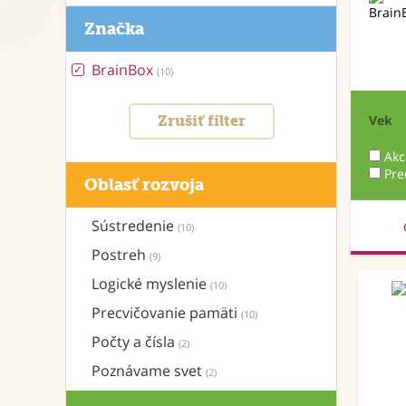
Značka
BrainBox
(10)
Vek
Zrušiť filter
Akc
Pre
Oblasť rozvoja
Sústredenie
(10)
Postreh
(9)
Logické myslenie
(10)
Precvičovanie pamäti
(10)
Počty a čísla
(2)
Poznávame svet
(2)