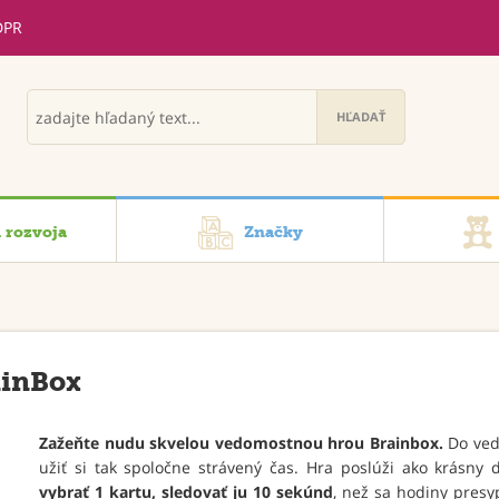
DPR
i rozvoja
Značky
ainBox
Zažeňte nudu skvelou vedomostnou hrou Brainbox.
Do vedo
užiť si tak spoločne strávený čas. Hra poslúži ako krásn
vybrať 1 kartu, sledovať ju 10 sekúnd
, než sa hodiny presy