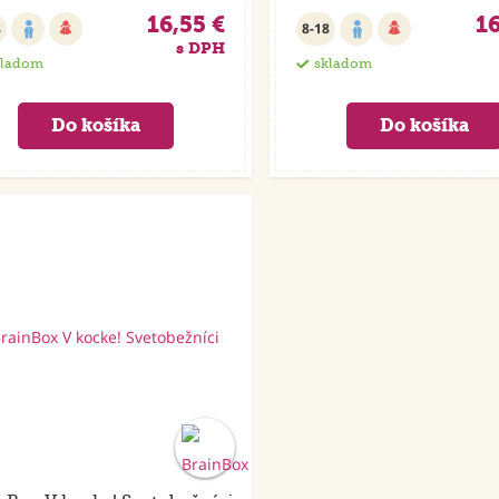
16,55 €
16
8
8-18
s DPH
kladom
skladom