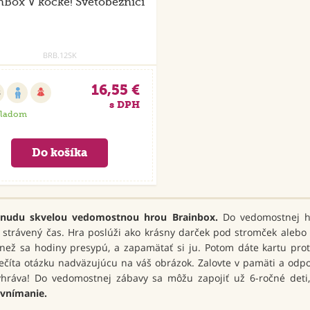
nBox V kocke! Svetobežníci
BRB.12SK
16,55 €
8
s DPH
kladom
 nudu skvelou vedomostnou hrou Brainbox.
Do vedomostnej hry
 strávený čas. Hra poslúži ako krásny darček pod stromček aleb
 než sa hodiny presypú, a zapamätať si ju. Potom dáte kartu prot
ečíta otázku nadväzujúcu na váš obrázok. Zalovte v pamäti a odpo
vyhráva! Do vedomostnej zábavy sa môžu zapojiť už 6-ročné deti
 vnímanie.