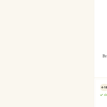
Br
4-1
s