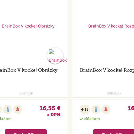
ainBox V kocke! Obrázky
BrainBox V kocke! Roz
BRB.10SK
BRB.02SK
16,55 €
16
8
4-18
s DPH
kladom
skladom