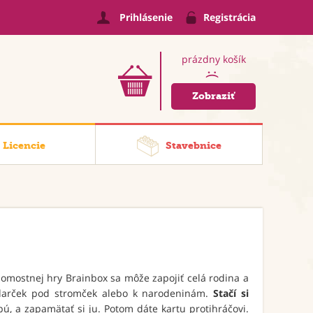
Prihlásenie
Registrácia
prázdny košík
:(
Zobraziť
Licencie
Stavebnice
mostnej hry Brainbox sa môže zapojiť celá rodina a
y darček pod stromček alebo k narodeninám.
Stačí si
pú, a zapamätať si ju. Potom dáte kartu protihráčovi.