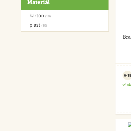
Materiál
kartón
(10)
plast
(10)
Bra
6-1
s