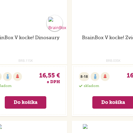
inBox V kocke! Dinosaury
BrainBox V kocke! Zvi
BRB.11SK
BRB.03SK
16,55 €
16
8
8-18
s DPH
kladom
skladom