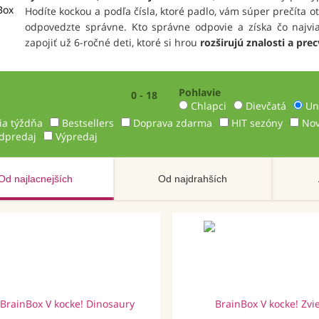
Hodíte kockou a podľa čísla, ktoré padlo, vám súper prečíta 
odpovedzte správne. Kto správne odpovie a získa čo najvi
zapojiť už 6-ročné deti, ktoré si hrou
rozširujú znalosti a p
rec
Pohlavie
0 - 18
Chlapci
Dievčatá
Un
ia týždňa
Bestsellers
Doprava zdarma
HIT sezóny
Nov
dpredaj
Výpredaj
Od najlacnejších
Od najdrahších