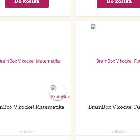
inBox V kocke! Matematika
BrainBox V kocke! Fu
BRB.08SK
BRB.09SK