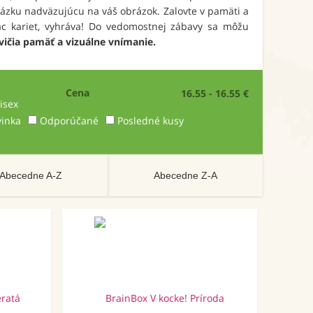
otázku nadväzujúcu na váš obrázok. Zalovte v pamäti a
ac kariet, vyhráva! Do vedomostnej zábavy sa môžu
vičia pamäť a vizuálne vnímanie.
Cena
16.55 - 16.55 €
isex
inka
Odporúčané
Posledné kusy
Abecedne A-Z
Abecedne Z-A