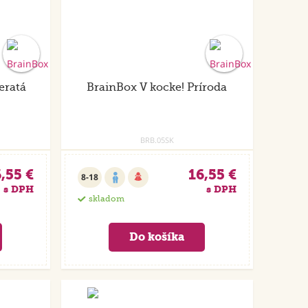
eratá
BrainBox V kocke! Príroda
BRB.05SK
,55 €
16,55 €
8-18
s DPH
s DPH
skladom