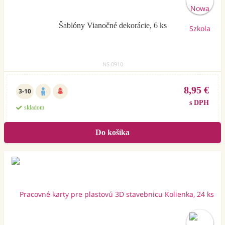
Šablóny Vianočné dekorácie, 6 ks
NS.0910
8,95 €
3-10
s DPH
skladom