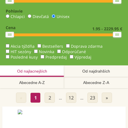
Pohlavie
Chlapci
Dievčatá
Unisex
Cena
1.95 - 2229.95 €
Akcia týždňa
Bestsellers
Doprava zdarma
HIT sezóny
Novinka
Odporúčané
Posledné kusy
Predpredaj
Výpredaj
Od najlacnejších
Od najdrahších
Abecedne A-Z
Abecedne Z-A
«
1
2
12
23
»
…
…