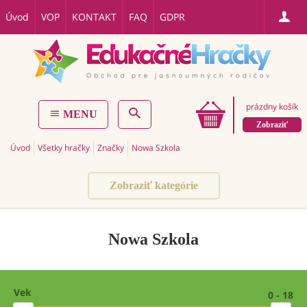
Úvod
VOP
KONTAKT
FAQ
GDPR
prázdny košík
MENU
Zobraziť
Úvod
Všetky hračky
Značky
Nowa Szkola
Zobraziť kategórie
Nowa Szkola
Vek
0 - 18