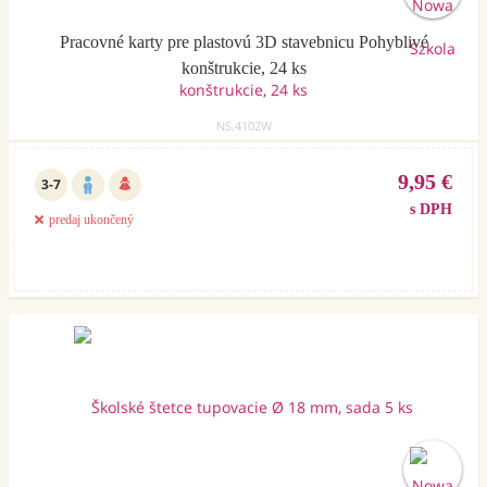
Pracovné karty pre plastovú 3D stavebnicu Pohyblivé
konštrukcie, 24 ks
NS.4102W
9,95 €
3-7
s DPH
predaj ukončený