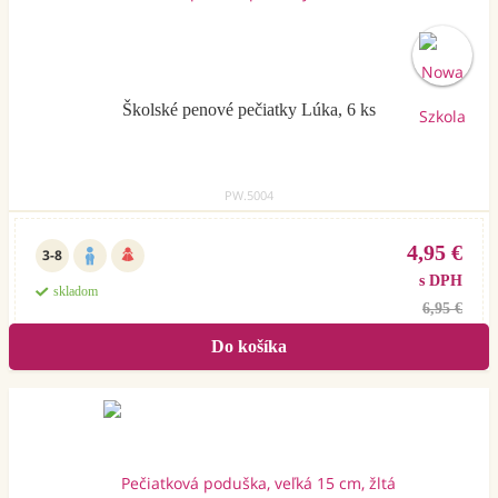
Školské penové pečiatky Lúka, 6 ks
PW.5004
4,95 €
3-8
s DPH
skladom
6,95 €