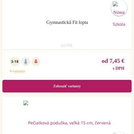
Gymnastická Fit lopta
LG.FITL
od 7,45 €
3-18
s DPH
4 variantov
Zobraziť varianty