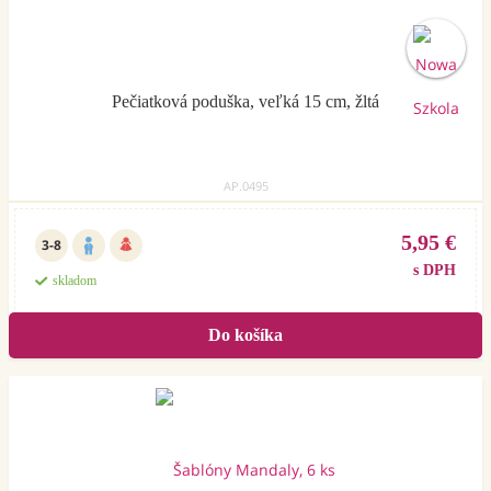
Pečiatková poduška, veľká 15 cm, žltá
AP.0495
5,95 €
3-8
s DPH
skladom