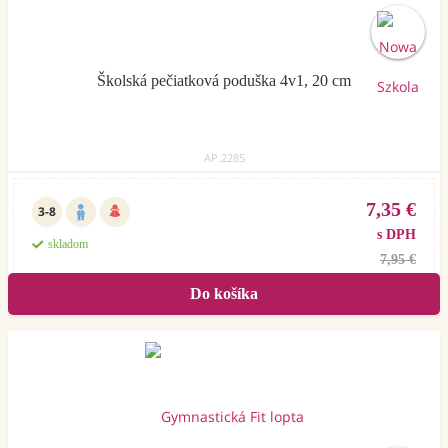
Školská pečiatková poduška 4v1, 20 cm
AP.2285
7,35 €
3-8
s DPH
skladom
7,95 €