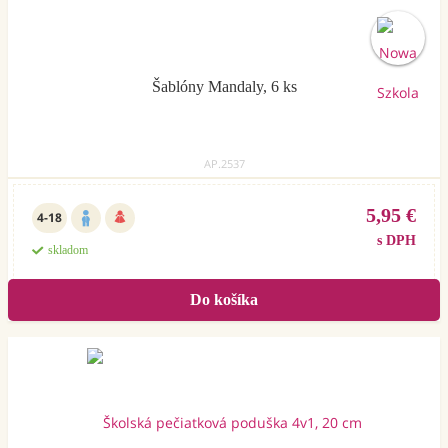
Šablóny Mandaly, 6 ks
AP.2537
5,95 €
4-18
s DPH
skladom
Akcia
týždňa