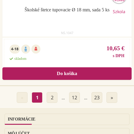
Školské štetce tupovacie Ø 18 mm, sada 5 ks
NS.1047
10,65 €
4-18
s DPH
skladom
«
1
2
12
23
»
…
…
INFORMÁCIE
MÔJ ÚČET