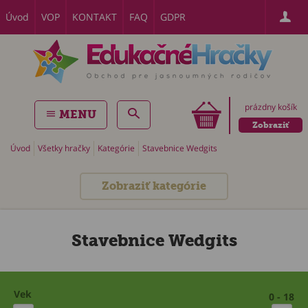
Úvod
VOP
KONTAKT
FAQ
GDPR
prázdny košík
MENU
Zobraziť
Úvod
Všetky hračky
Kategórie
Stavebnice Wedgits
Zobraziť kategórie
Stavebnice Wedgits
Vek
0 - 18