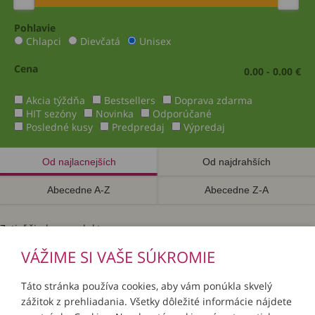
Pohlavie
Chlapci
Dievčatá
Unisex
Cena
0.00 - 0.00 €
Akcia týždňa
Bestsellers
Doprava zdarma
HIT sezóny
Novinka
Odporúčané
Posledné kusy
Predpredaj
Výpredaj
Od najlacnejších
Od najdrahších
Abecedne A-Z
Abecedne Z-A
Zatiaľ žiadne produkty.
VÁŽIME SI VAŠE SÚKROMIE
Táto stránka používa cookies, aby vám ponúkla skvelý
zážitok z prehliadania. Všetky dôležité informácie nájdete
INFORMÁCIE