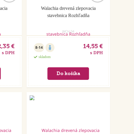
acia
Walachia drevená zlepovacia
stavebnica Rozhľadňa
WCH.04
2,35 €
14,55 €
8-14
s DPH
s DPH
skladom