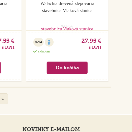
acia
Walachia drevená zlepovacia
stavebnica Vlaková stanica
WCH.36
7,55 €
27,95 €
8-14
s DPH
s DPH
skladom
»
NOVINKY E-MAILOM