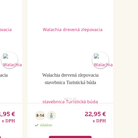
acia
Walachia drevená zlepovacia
stavebnica Turistická búda
WCH.40
1,95 €
22,95 €
8-14
s DPH
s DPH
skladom