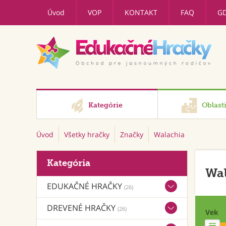
Úvod
VOP
KONTAKT
FAQ
G
Kategórie
Oblast
Úvod
Všetky hračky
Značky
Walachia
Kategória
Wal
EDUKAČNÉ HRAČKY
(26)
DREVENÉ HRAČKY
(26)
Vek