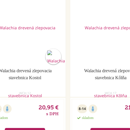
Walachia drevená zlepovacia
Walachia drevená zlepov
stavebnica Kostol
stavebnica Kôlňa
WCH.12
WCH.17
20,95 €
2
4
8-14
s DPH
ladom
skladom