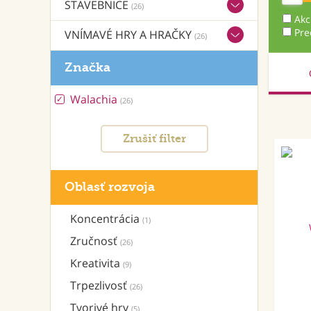
STAVEBNICE
(26)
Akc
Pre
VNÍMAVÉ HRY A HRAČKY
(26)
Značka
Walachia
(26)
Zrušiť filter
Oblasť rozvoja
Koncentrácia
(1)
Zručnosť
(26)
Kreativita
(9)
Trpezlivosť
(26)
Tvorivé hry
(5)