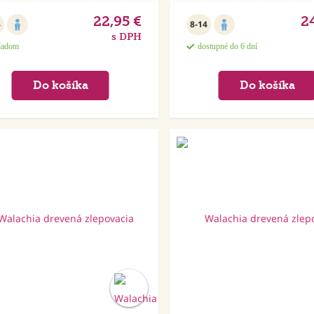
22,95 €
2
4
8-14
s DPH
ladom
dostupné do 6 dní