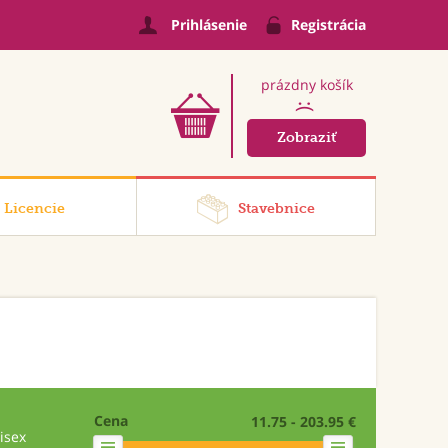
Prihlásenie
Registrácia
prázdny košík
:(
Zobraziť
Licencie
Stavebnice
Cena
11.75 - 203.95 €
isex