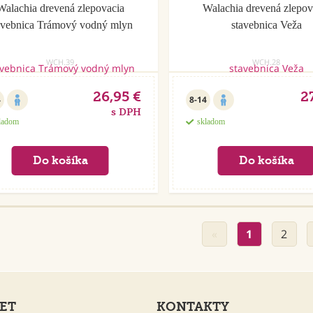
Walachia drevená zlepovacia
Walachia drevená zlepov
avebnica Trámový vodný mlyn
stavebnica Veža
WCH.39
WCH.28
26,95 €
2
4
8-14
s DPH
ladom
skladom
«
1
2
ET
KONTAKTY