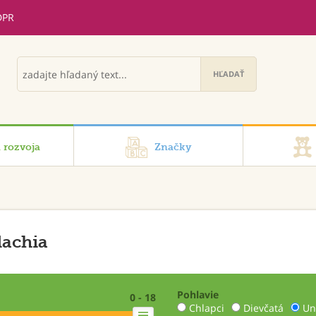
DPR
i rozvoja
Značky
achia
Pohlavie
0 - 18
Chlapci
Dievčatá
Un