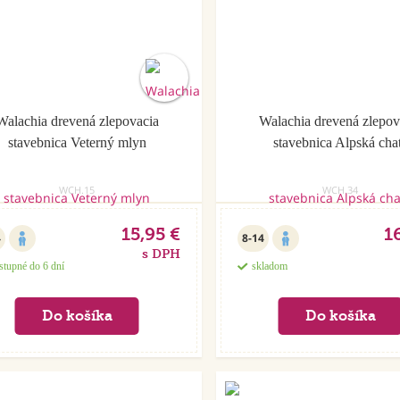
Walachia drevená zlepovacia
Walachia drevená zlepov
stavebnica Veterný mlyn
stavebnica Alpská cha
WCH.15
WCH.34
15,95 €
1
4
8-14
s DPH
stupné do 6 dní
skladom