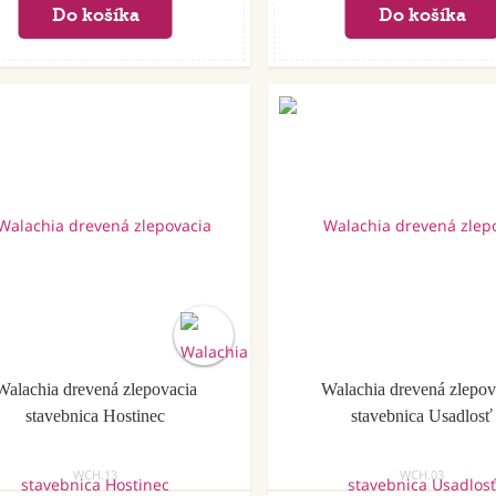
Walachia drevená zlepovacia
Walachia drevená zlepov
stavebnica Hostinec
stavebnica Usadlosť
WCH.13
WCH.03