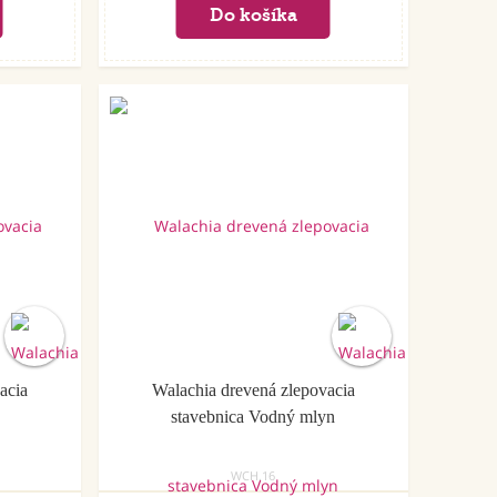
acia
Walachia drevená zlepovacia
stavebnica Vodný mlyn
WCH.16