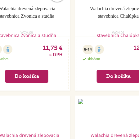
Walachia drevená zlepovacia
Walachia drevená zlepov
stavebnica Zvonica a studňa
stavebnica Chalúpka
WCH.09
WCH.01
11,75 €
1
4
8-14
s DPH
ladom
skladom