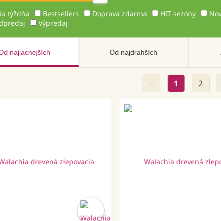
ia týždňa
Bestsellers
Doprava zdarma
HIT sezóny
Nov
dpredaj
Výpredaj
Od najlacnejších
Od najdrahších
«
1
2