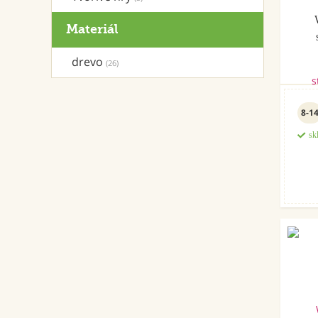
Materiál
drevo
(26)
8-1
sk