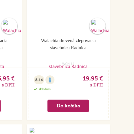
acia
Walachia drevená zlepovacia
ta
stavebnica Radnica
WCH.14
6,95 €
19,95 €
8-14
s DPH
s DPH
skladom