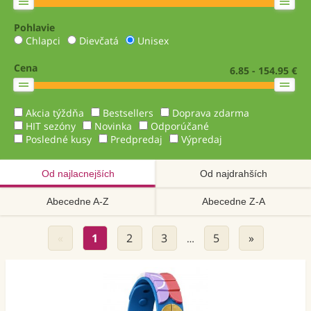
Pohlavie
Chlapci
Dievčatá
Unisex
Cena
6.85 - 154.95 €
Akcia týždňa
Bestsellers
Doprava zdarma
HIT sezóny
Novinka
Odporúčané
Posledné kusy
Predpredaj
Výpredaj
Od najlacnejších
Od najdrahších
Abecedne A-Z
Abecedne Z-A
«
1
2
3
5
»
…
Akcia