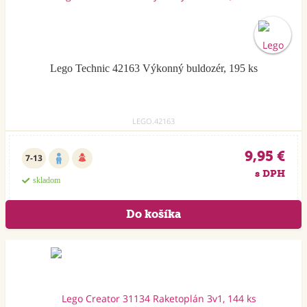
Lego Technic 42163 Výkonný buldozér, 195 ks
LEGO.42163
9,95 €
7-13
s DPH
skladom