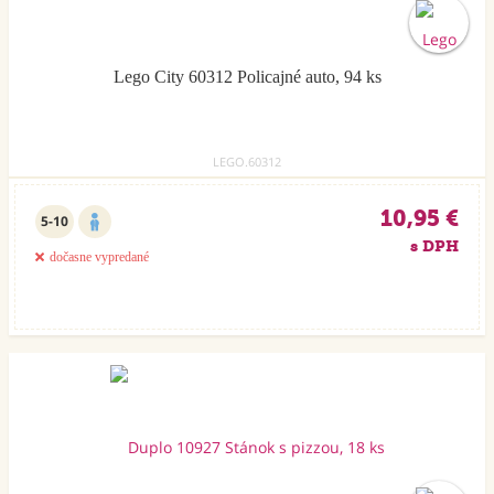
Lego City 60312 Policajné auto, 94 ks
LEGO.60312
10,95 €
5-10
s DPH
dočasne vypredané
Akcia