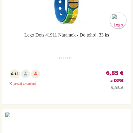
Lego Dots 41911 Náramok - Do toho!, 33 ks
LEGO.41911
6,85 €
6-12
s DPH
predaj ukončený
9,95 €