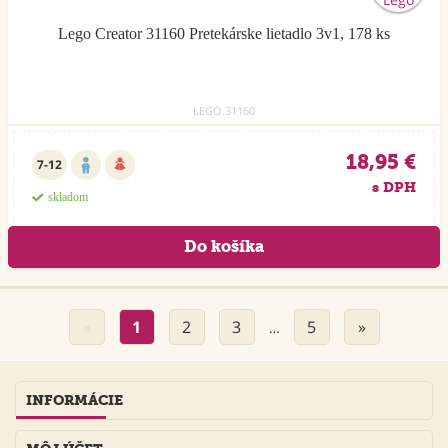
Lego Creator 31160 Pretekárske lietadlo 3v1, 178 ks
LEGO.31160
18,95 €
7-12
s DPH
skladom
«
1
2
3
5
»
…
INFORMÁCIE