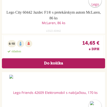
Lego City 60442 Jazdec F1® s pretekárskym autom McLaren,
86 ks
LEGO.60442
14,65 €
6-10
s DPH
skladom