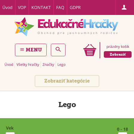
Úvod
VOP
KONTAKT
FAQ
GDPR
prázdny košík
MENU
Zobraziť
Úvod
Všetky hračky
Značky
Lego
Zobraziť kategórie
Lego
Vek
0 - 18