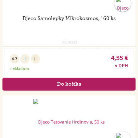
Djeco Samolepky Mikrokozmos, 160 ks
DJC.09282
4,55 €
4-7
s DPH
skladom