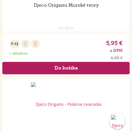
Djeco Origami Morské tvory
DJC.08755
5,95 €
7-12
s DPH
skladom
6,95 €