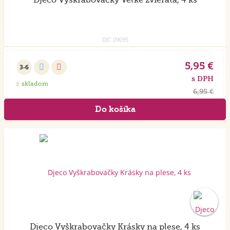
Djeco Vyškrabovačky Veľké zvieratá, 4 ks
DJC.09095
5,95 €
3-6
s DPH
skladom
6,95 €
Djeco Vyškrabovačky Krásky na plese, 4 ks