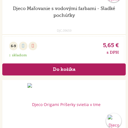
Djeco Maľovanie s vodovými farbami - Sladké
pochúťky
DJC.09659
5,65 €
6-9
s DPH
skladom
Akcia