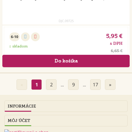
DJC.09725
5,95 €
6-10
s DPH
skladom
6,65 €
«
1
2
9
17
»
…
…
INFORMÁCIE
MÔJ ÚČET