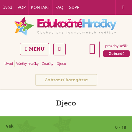
Úvod
VOP
KONTAKT
FAQ
GDPR
prázdny košík
MENU
Zobraziť
Úvod
Všetky hračky
Značky
Djeco
Zobraziť kategórie
Djeco
Vek
0 - 18