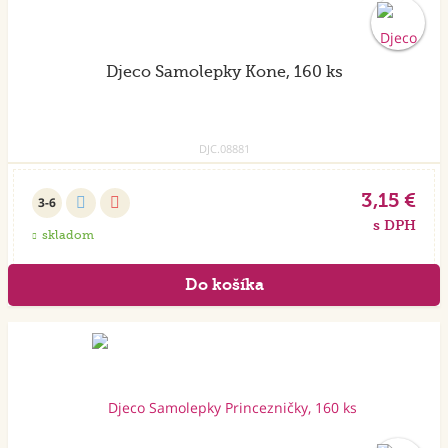
Djeco Samolepky Kone, 160 ks
DJC.08881
3,15 €
3-6
s DPH
skladom