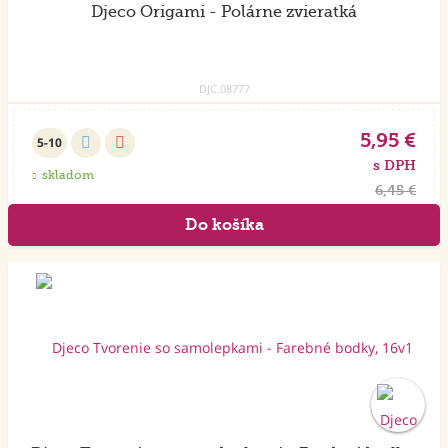
Djeco Origami - Polárne zvieratká
DJC.08777
5,95 €
5-10
s DPH
skladom
6,45 €