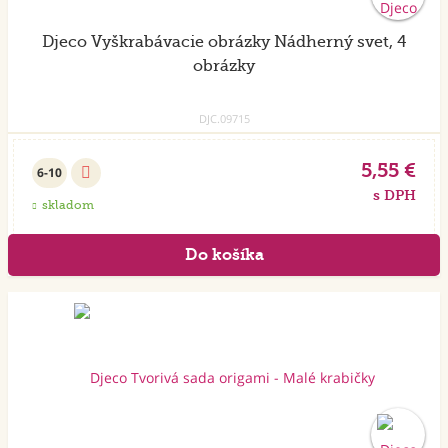
Djeco Vyškrabávacie obrázky Nádherný svet, 4
obrázky
DJC.09715
5,55 €
6-10
s DPH
skladom