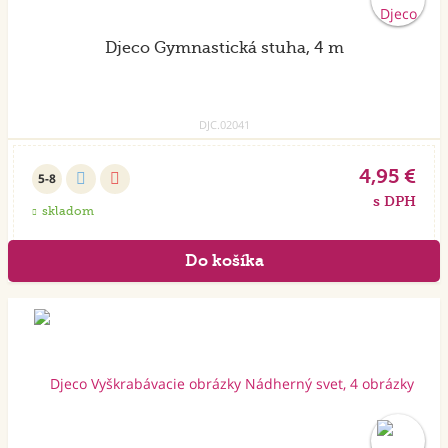
Djeco Gymnastická stuha, 4 m
DJC.02041
4,95 €
5-8
s DPH
skladom