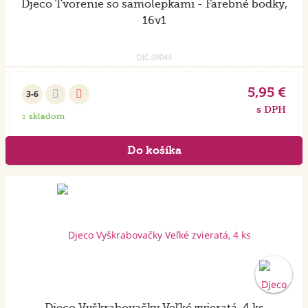
Djeco Tvorenie so samolepkami - Farebné bodky,
16v1
DJC.09044
5,95 €
3-6
s DPH
skladom
Akcia