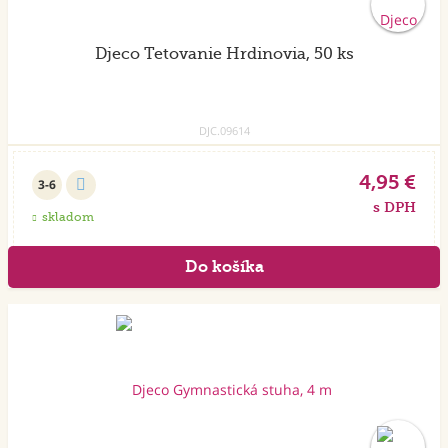
Djeco Tetovanie Hrdinovia, 50 ks
DJC.09614
4,95 €
3-6
s DPH
skladom