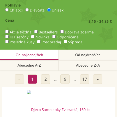
Pohlavie
Chlapci
Dievčatá
Unisex
Cena
3.15 - 34.85 €
Akcia týždňa
Bestsellers
Doprava zdarma
HIT sezóny
Novinka
Odporúčané
Posledné kusy
Predpredaj
Výpredaj
Od najlacnejších
Od najdrahších
Abecedne A-Z
Abecedne Z-A
«
1
2
9
17
»
…
…