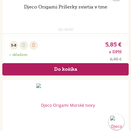
Djeco Origami Príšerky svietia v tme
DJC.08780
5,85 €
5-8
s DPH
skladom
6,95 €
Akcia