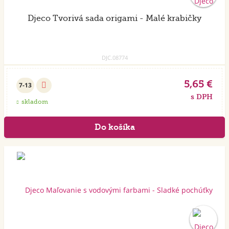
Djeco Tvorivá sada origami - Malé krabičky
DJC.08774
5,65 €
7-13
s DPH
skladom