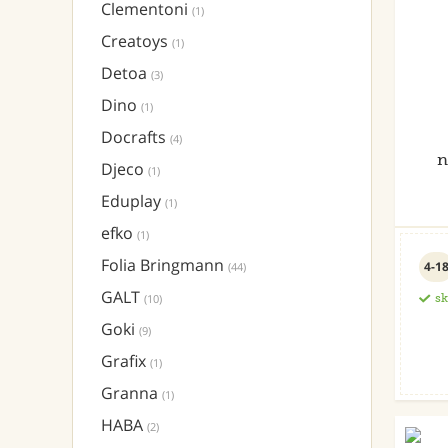
Clementoni
(1)
Creatoys
(1)
Detoa
(3)
Dino
(1)
Docrafts
(4)
n
Djeco
(1)
Eduplay
(1)
efko
(1)
Folia Bringmann
4-1
(44)
GALT
(10)
s
Goki
(9)
Grafix
(1)
Granna
(1)
HABA
(2)