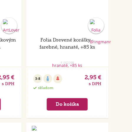
žikovým
Folia Drevené korálky -
á
farebné, hranaté, +85 ks
F.002298
2,95 €
2,95 €
3-8
s DPH
s DPH
skladom