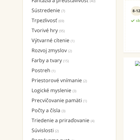
Fantázia a predstavivosť
(40)
Sústredenie
8-1
(7)
Trpezlivosť
(69)
s
Tvorivé hry
(95)
Výtvarné cítenie
(1)
Rozvoj zmyslov
(2)
Farby a tvary
(15)
Postreh
(1)
Priestorové vnímanie
(2)
Logické myslenie
(3)
Precvičovanie pamäti
(1)
Počty a čísla
(3)
Triedenie a priraďovanie
(4)
Súvislosti
(2)