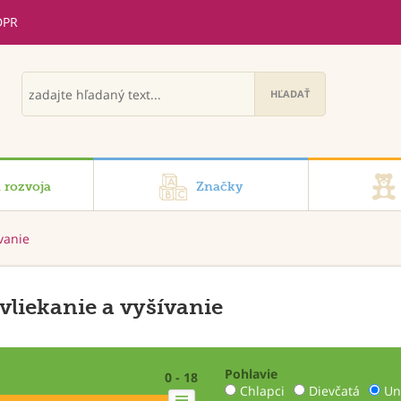
DPR
i rozvoja
Značky
ívanie
vliekanie a vyšívanie
Pohlavie
0 - 18
Chlapci
Dievčatá
Un