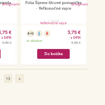
Hviezda
Folia Šijeme filcové postavičky
- Veľkonočné vajce
F.052919
3,75 €
3,75 €
8-12
s DPH
s DPH
skladom
4,95 €
4,95 €
13
»
…