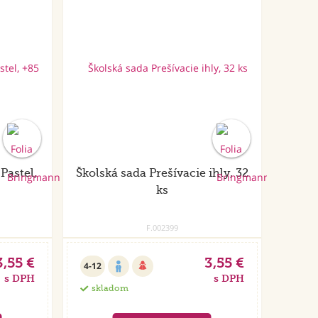
Pastel,
Školská sada Prešívacie ihly, 32
ks
F.002399
3,55 €
3,55 €
4-12
s DPH
s DPH
skladom