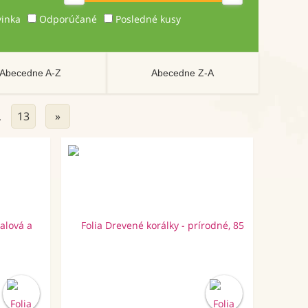
inka
Odporúčané
Posledné kusy
Abecedne A-Z
Abecedne Z-A
13
»
…