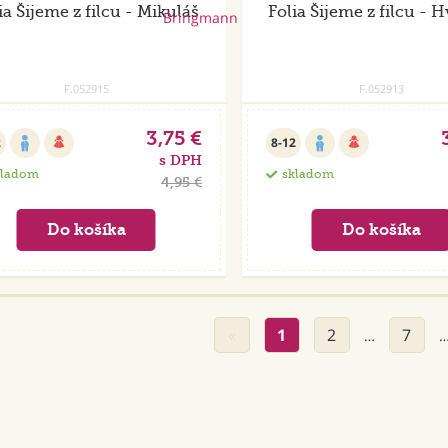
ia Šijeme z filcu - Mikuláš
Folia Šijeme z filcu - 
F.052915
F.052913
3,75 €
2
8-12
s DPH
kladom
skladom
4,95 €
«
1
2
7
…