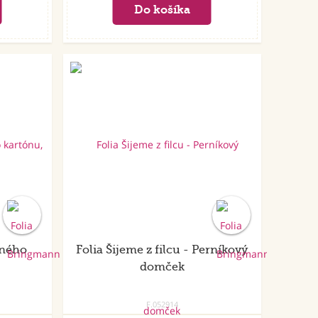
Akcia
bného
Folia Šijeme z filcu - Perníkový
domček
F.052914