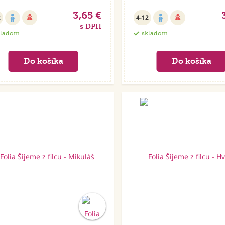
3,65 €
2
4-12
s DPH
kladom
skladom
Akcia