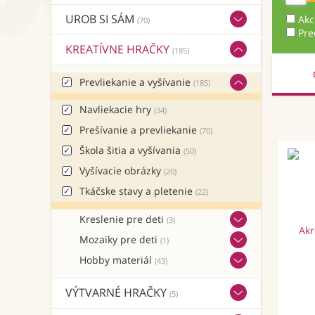
UROB SI SÁM
Akc
(70)
Pre
KREATÍVNE HRAČKY
(185)
Prevliekanie a vyšívanie
(185)
Navliekacie hry
(34)
Prešívanie a prevliekanie
(70)
Škola šitia a vyšívania
(50)
Vyšívacie obrázky
(20)
Tkáčske stavy a pletenie
(22)
Kreslenie pre deti
(3)
Mozaiky pre deti
(1)
Hobby materiál
(43)
VÝTVARNÉ HRAČKY
(5)