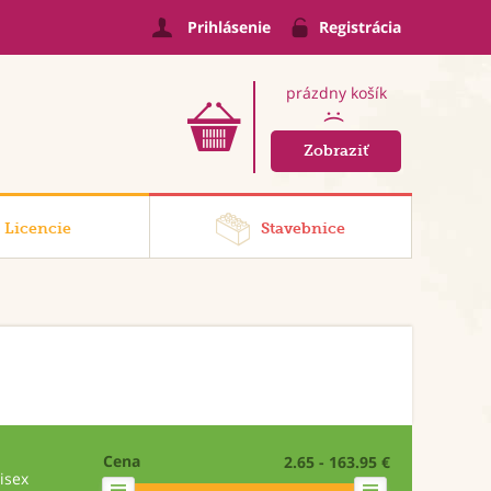
Prihlásenie
Registrácia
prázdny košík
:(
Zobraziť
Licencie
Stavebnice
Cena
2.65 - 163.95 €
isex