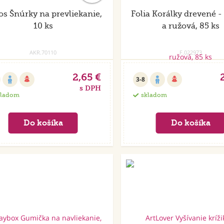
os Šnúrky na prevliekanie,
Folia Korálky drevené - 
10 ks
a ružová, 85 ks
AKR.70110
F.022973
2,65 €
3-8
s DPH
kladom
skladom
Akcia