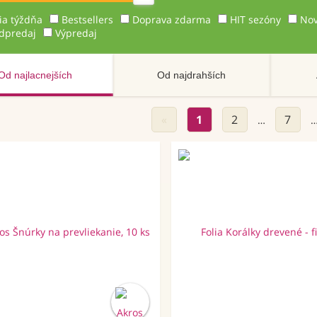
ia týždňa
Bestsellers
Doprava zdarma
HIT sezóny
Nov
dpredaj
Výpredaj
Od najlacnejších
Od najdrahších
«
1
2
7
…