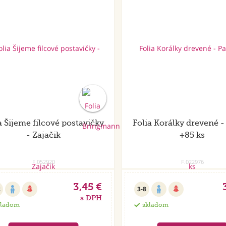
a Šijeme filcové postavičky
Folia Korálky drevené - 
- Zajačik
+85 ks
F.052920
F.022976
3,45 €
2
3-8
s DPH
kladom
skladom