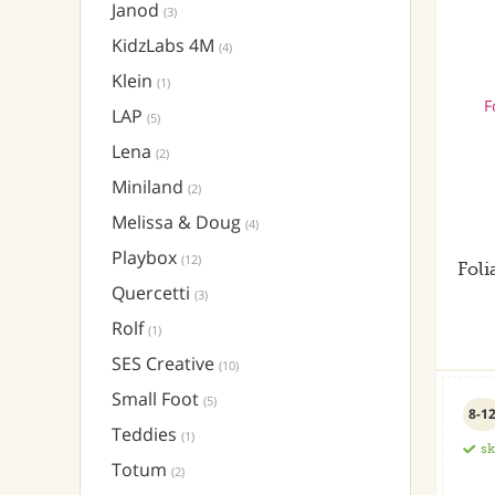
Janod
(3)
KidzLabs 4M
(4)
Klein
(1)
LAP
(5)
Lena
(2)
Miniland
(2)
Melissa & Doug
(4)
Playbox
(12)
Foli
Quercetti
(3)
Rolf
(1)
SES Creative
(10)
Small Foot
(5)
8-1
Teddies
(1)
s
Totum
(2)