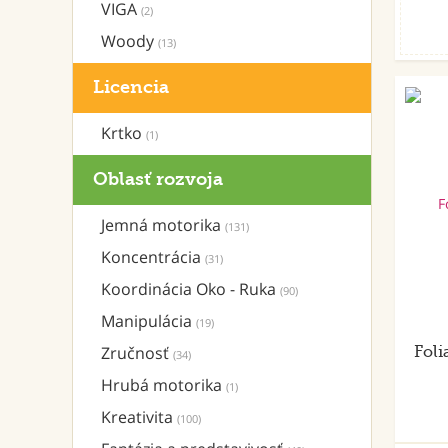
VIGA
(2)
Woody
(13)
Licencia
Krtko
(1)
Oblasť rozvoja
Jemná motorika
(131)
Koncentrácia
(31)
Koordinácia Oko - Ruka
(90)
Manipulácia
(19)
Zručnosť
Foli
(34)
Hrubá motorika
(1)
Kreativita
(100)