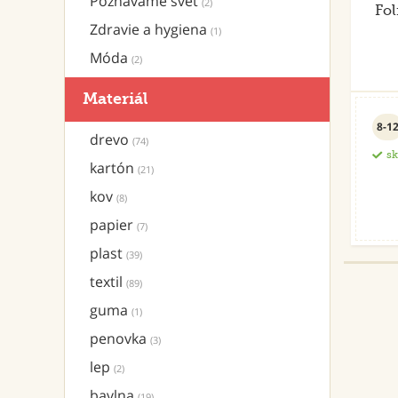
Poznávame svet
(2)
Fol
Zdravie a hygiena
(1)
Móda
(2)
Materiál
8-1
drevo
(74)
s
kartón
(21)
kov
(8)
papier
(7)
plast
(39)
textil
(89)
guma
(1)
penovka
(3)
lep
(2)
bavlna
(19)