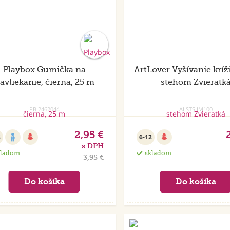
Playbox Gumička na
ArtLover Vyšívanie krí
avliekanie, čierna, 25 m
stehom Zvieratk
PB.2462044
ALSTS.IM100
2,95 €
8
6-12
s DPH
kladom
skladom
3,95 €