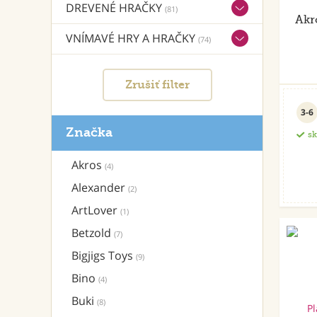
DREVENÉ HRAČKY
(81)
Akr
VNÍMAVÉ HRY A HRAČKY
(74)
Zrušiť filter
3-6
Značka
s
Akros
(4)
Alexander
(2)
ArtLover
(1)
Betzold
(7)
Bigjigs Toys
(9)
Bino
(4)
Buki
(8)