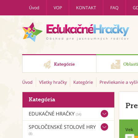
Úvod
VOP
KONTAKT
FAQ
G
Kategórie
Oblast
Úvod
Všetky hračky
Kategórie
Prevliekanie a vyš
Kategória
Pre
EDUKAČNÉ HRAČKY
(34)
SPOLOČENSKÉ STOLOVÉ HRY
Vek
(8)