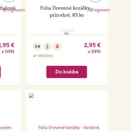
fialová
Folia Drevené korálky -
prírodné, 85 ks
F.022977
2,95 €
2,95 €
3-8
s DPH
s DPH
skladom