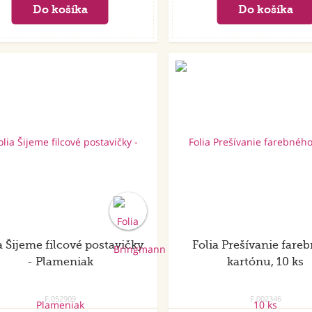
a Šijeme filcové postavičky
Folia Prešívanie fare
- Plameniak
kartónu, 10 ks
F.052909
F.002346