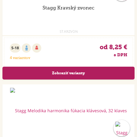
Stagg Kravský zvonec
ST.KRZVON
od 8,25 €
5-18
s DPH
4 variantov
Zobraziť varianty