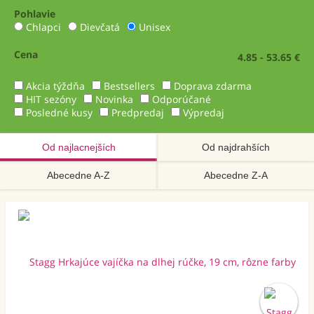
Pohlavie
Chlapci
Dievčatá
Unisex
Cena
4.85 - 53.65 €
Akcia týždňa
Bestsellers
Doprava zdarma
HIT sezóny
Novinka
Odporúčané
Posledné kusy
Predpredaj
Výpredaj
Od najlacnejších
Od najdrahších
Abecedne A-Z
Abecedne Z-A
Novinka