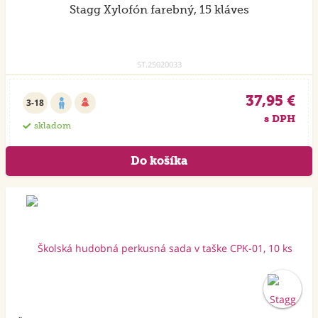
Stagg Xylofón farebný, 15 kláves
ST.25020033
37,95 €
3-18
s DPH
skladom