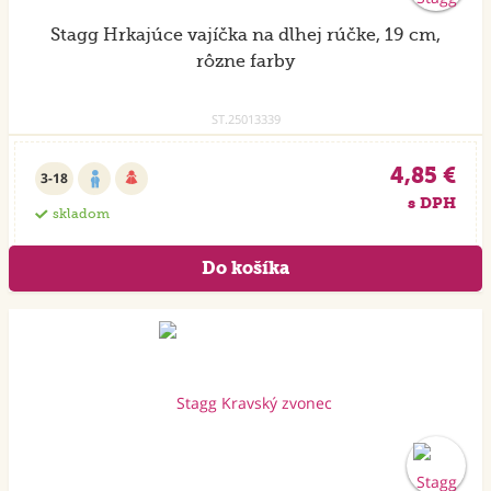
Stagg Hrkajúce vajíčka na dlhej rúčke, 19 cm,
rôzne farby
ST.25013339
4,85 €
3-18
s DPH
skladom