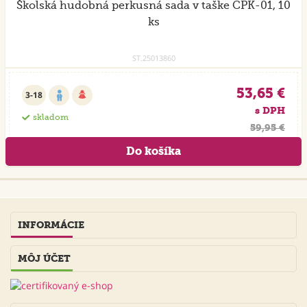
Školská hudobná perkusná sada v taške CPK-01, 10
ks
ST.25013860
53,65 €
3-18
s DPH
skladom
59,95 €
INFORMÁCIE
MÔJ ÚČET