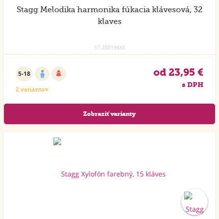
Stagg Melodika harmonika fúkacia klávesová, 32
klaves
ST.250194XX
od 23,95 €
5-18
s DPH
2 variantov
Zobraziť varianty