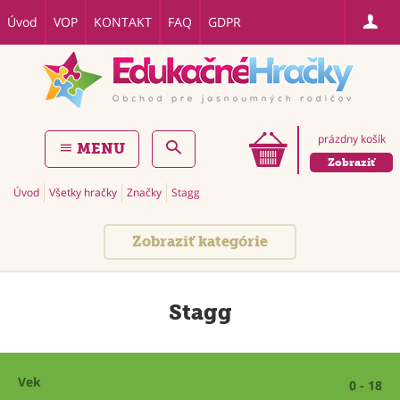
Úvod
VOP
KONTAKT
FAQ
GDPR
prázdny košík
MENU
Zobraziť
Úvod
Všetky hračky
Značky
Stagg
Zobraziť kategórie
Stagg
Vek
0 - 18