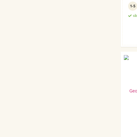
1-5
s