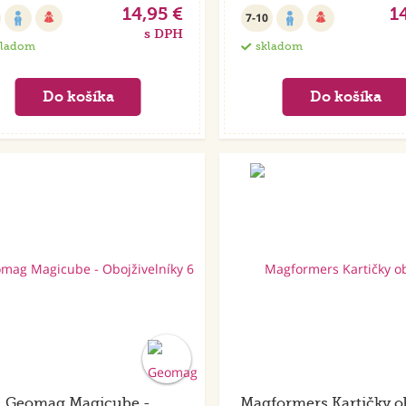
14,95 €
1
7-10
s DPH
kladom
skladom
Geomag Magicube -
Magformers Kartičky o