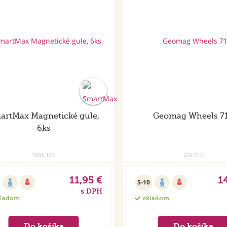
artMax Magnetické gule,
Geomag Wheels 7
6ks
SMX.103
GM.710
11,95 €
1
5-10
s DPH
kladom
skladom