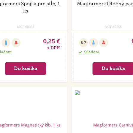
formers Spojka pre stĺp, 1
Magformers Otočný pane
ks
MGF.60086
MGF.60406
0,25 €
3-7
s DPH
kladom
skladom