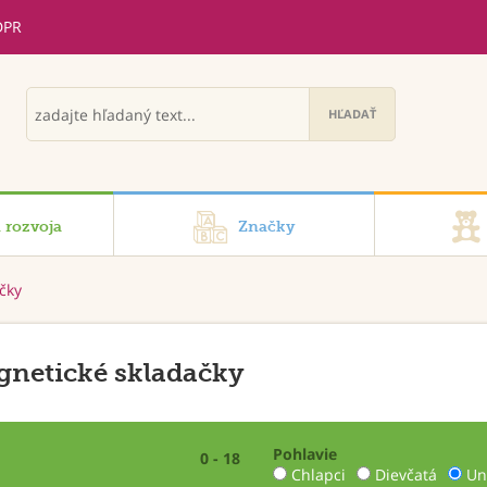
DPR
i rozvoja
Značky
čky
netické skladačky
Pohlavie
0 - 18
Chlapci
Dievčatá
Un