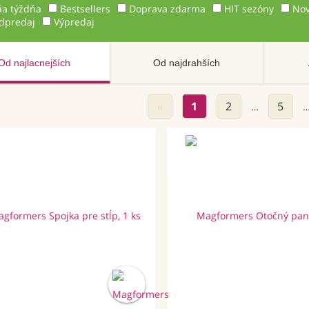
ia týždňa
Bestsellers
Doprava zdarma
HIT sezóny
Nov
dpredaj
Výpredaj
Od najlacnejších
Od najdrahších
«
1
2
5
…