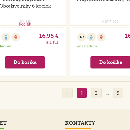
Obojživelníky 6 kociek
GM.133
MGF.715011
16,95 €
1
3-7
s DPH
kladom
skladom
«
1
2
5
…
ET
KONTAKTY