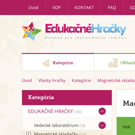
Úvod
VOP
KONTAKT
FAQ
G
Kategórie
Oblast
Úvod
Všetky hračky
Kategórie
Magnetické sklada
Kategória
Mag
EDUKAČNÉ HRAČKY
(133)
Vedecké laboratórium
(18)
Vek
Magnetické skladačky
(133)