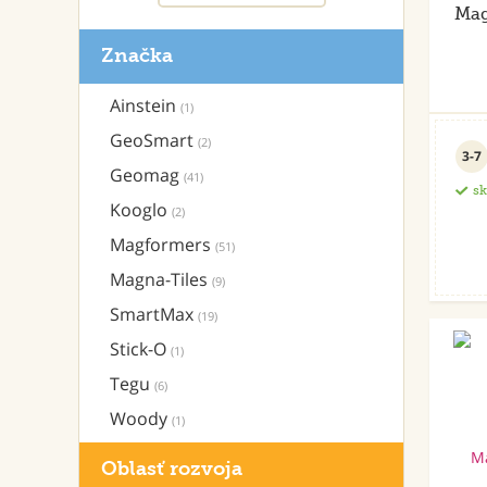
Mag
Značka
Ainstein
(1)
GeoSmart
(2)
3-7
Geomag
(41)
s
Kooglo
(2)
Magformers
(51)
Magna-Tiles
(9)
SmartMax
(19)
Stick-O
(1)
Tegu
(6)
Woody
(1)
Oblasť rozvoja