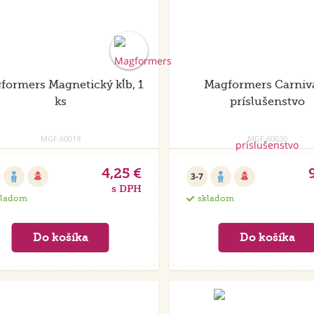
formers Magnetický kĺb, 1
Magformers Carniva
ks
príslušenstvo
MGF.60019
MGF.60030
4,25 €
3-7
s DPH
kladom
skladom