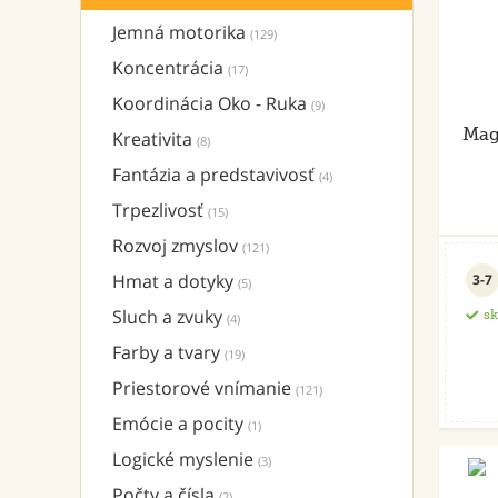
Jemná motorika
(129)
Koncentrácia
(17)
Koordinácia Oko - Ruka
(9)
Mag
Kreativita
(8)
Fantázia a predstavivosť
(4)
Trpezlivosť
(15)
Rozvoj zmyslov
(121)
Hmat a dotyky
3-7
(5)
Sluch a zvuky
s
(4)
Farby a tvary
(19)
Priestorové vnímanie
(121)
Emócie a pocity
(1)
Logické myslenie
(3)
Počty a čísla
(2)