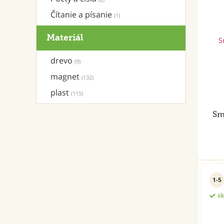
Čítanie a písanie
(1)
Materiál
drevo
(9)
magnet
(132)
plast
(115)
Sm
1-5
s