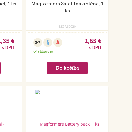
l, 1 ks
Magformers Satelitná anténa, 1
ks
MGF.60020
1,35 €
1,65 €
3-7
s DPH
s DPH
skladom