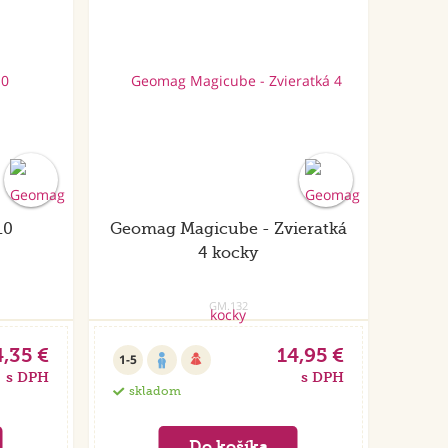
10
Geomag Magicube - Zvieratká
4 kocky
GM.132
4,35 €
14,95 €
1-5
s DPH
s DPH
skladom