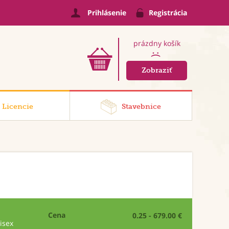
Prihlásenie
Registrácia
prázdny košík
:(
Zobraziť
Licencie
Stavebnice
Cena
0.25 - 679.00 €
isex