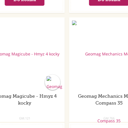
omag Magicube - Hmyz 4
Geomag Mechanics M
kocky
Compass 35
GM.121
GM.766