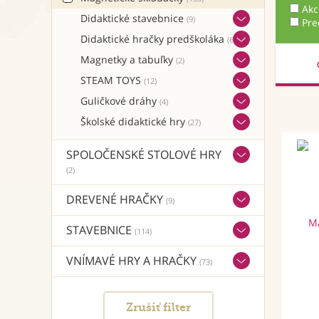
Akc
Didaktické stavebnice
(9)
Pre
Didaktické hračky predškoláka
(6)
Magnetky a tabuľky
(2)
STEAM TOYS
(12)
Guličkové dráhy
(4)
Školské didaktické hry
(27)
SPOLOČENSKÉ STOLOVÉ HRY
(2)
DREVENÉ HRAČKY
(9)
STAVEBNICE
(114)
VNÍMAVÉ HRY A HRAČKY
(73)
Zrušiť filter