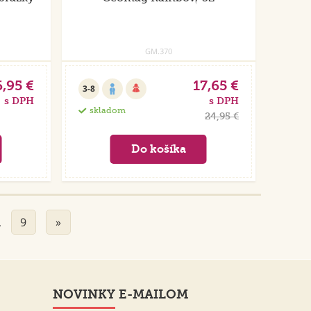
GM.370
6,95 €
17,65 €
3-8
s DPH
s DPH
skladom
24,95 €
9
»
…
NOVINKY E-MAILOM