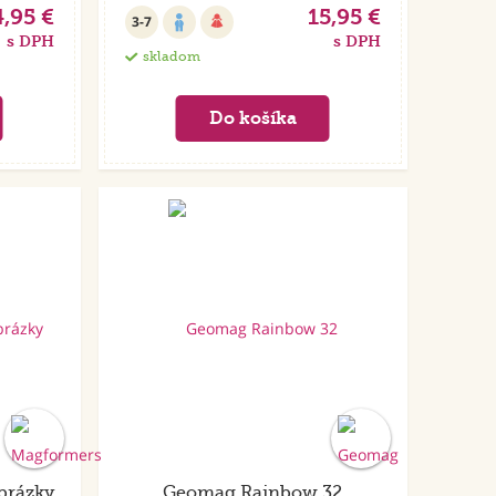
4,95 €
15,95 €
3-7
s DPH
s DPH
skladom
Akcia
brázky
Geomag Rainbow 32