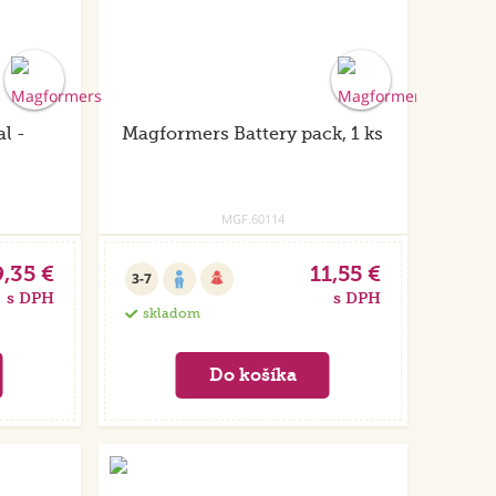
l -
Magformers Battery pack, 1 ks
MGF.60114
9,35 €
11,55 €
3-7
s DPH
s DPH
skladom