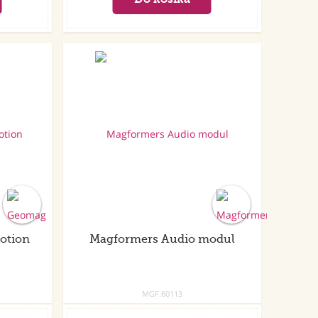
otion
Magformers Audio modul
MGF.60113