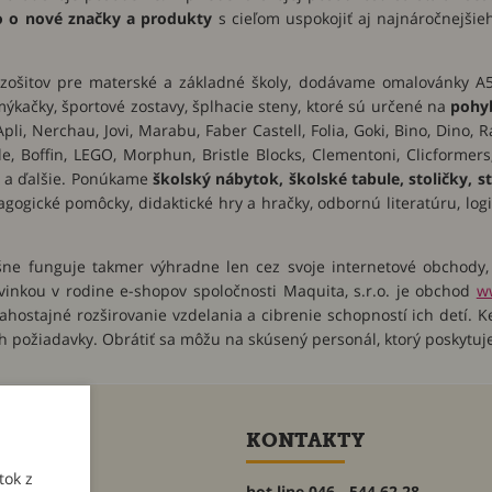
io o nové značky a produkty
s cieľom uspokojiť aj najnáročnejšie
 zošitov pre materské a základné školy, dodávame omalovánky A5 
šmýkačky, športové zostavy, šplhacie steny, ktoré sú určené na
pohyb
, Nerchau, Jovi, Marabu, Faber Castell, Folia, Goki, Bino, Dino, Ra
e, Boffin, LEGO, Morphun, Bristle Blocks, Clementoni, Clicformer
e a ďalšie. Ponúkame
školský nábytok, školské tabule, stoličky, s
gogické pomôcky, didaktické hry a hračky, odbornú literatúru, log
ešne funguje takmer výhradne len cez svoje internetové obcho
vinkou v rodine e-shopov spoločnosti Maquita, s.r.o. je obchod
w
 ľahostajné rozširovanie vzdelania a cibrenie schopností ich detí. 
ch požiadavky. Obrátiť sa môžu na skúsený personál, ktorý poskytuj
ET
KONTAKTY
tok z
hot line 046 - 544 62 28