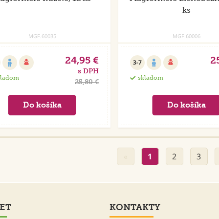
ks
MGF.60035
MGF.60006
24,95 €
2
3-7
s DPH
kladom
skladom
25,80 €
«
1
2
3
ET
KONTAKTY