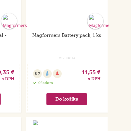
l -
Magformers Battery pack, 1 ks
MGF.60114
9,35 €
11,55 €
3-7
s DPH
s DPH
skladom
Akcia