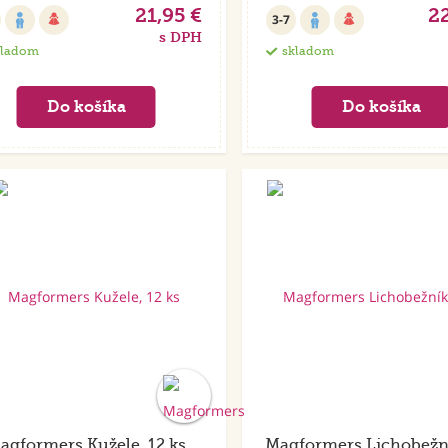
21,95 €
22
3-7
s DPH
kladom
skladom
agformers Kužele, 12 ks
Magformers Lichobežní