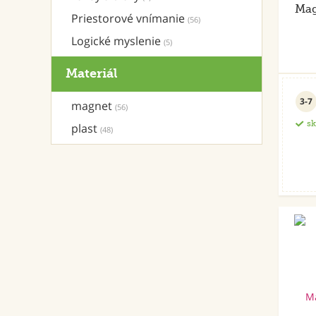
Mag
Priestorové vnímanie
(56)
Logické myslenie
(5)
Materiál
3-7
magnet
(56)
s
plast
(48)