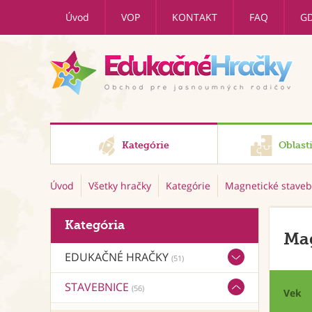
Úvod
VOP
KONTAKT
FAQ
G
Kategórie
Oblast
Úvod
Všetky hračky
Kategórie
Magnetické stave
Kategória
Mag
EDUKAČNÉ HRAČKY
(51)
STAVEBNICE
(56)
Vek