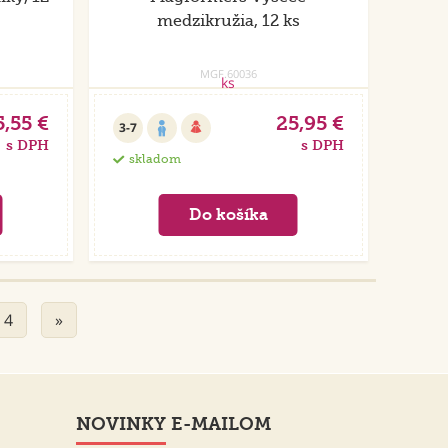
medzikružia, 12 ks
MGF.60036
5,55 €
25,95 €
3-7
s DPH
s DPH
skladom
4
»
NOVINKY E-MAILOM