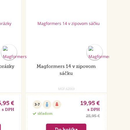
brázky
Magformers 14 v zipovom
sáčku
MGF.62069
6,95 €
19,95 €
3-7
s DPH
s DPH
skladom
25,95 €