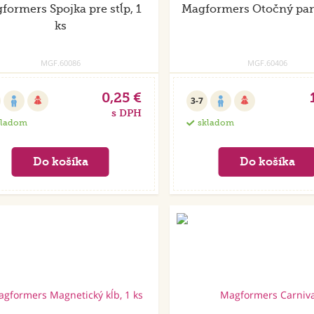
formers Spojka pre stĺp, 1
Magformers Otočný pane
ks
MGF.60086
MGF.60406
0,25 €
3-7
s DPH
kladom
skladom