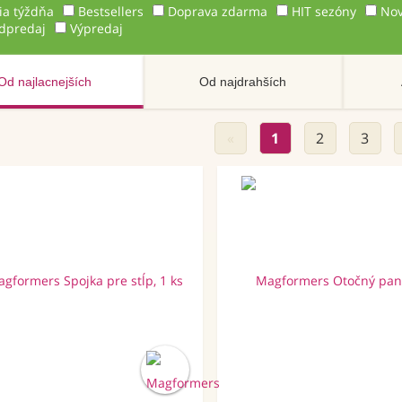
ia týždňa
Bestsellers
Doprava zdarma
HIT sezóny
Nov
dpredaj
Výpredaj
Od najlacnejších
Od najdrahších
«
1
2
3