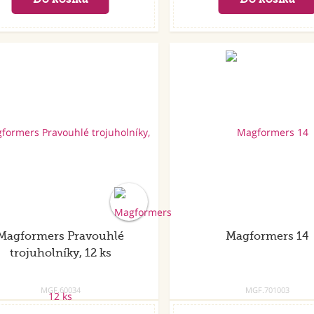
Magformers Pravouhlé
Magformers 14
trojuholníky, 12 ks
MGF.60034
MGF.701003