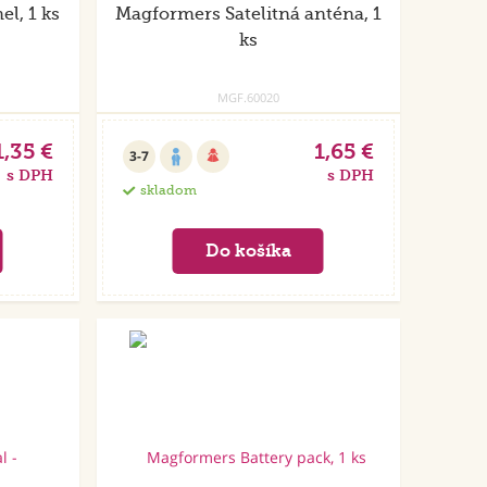
l, 1 ks
Magformers Satelitná anténa, 1
ks
MGF.60020
1,35 €
1,65 €
3-7
s DPH
s DPH
skladom