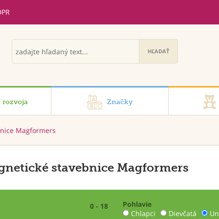
DPR
i rozvoja
Značky
bnice Magformers
netické stavebnice Magformers
Pohlavie
0 - 18
Chlapci
Dievčatá
Un