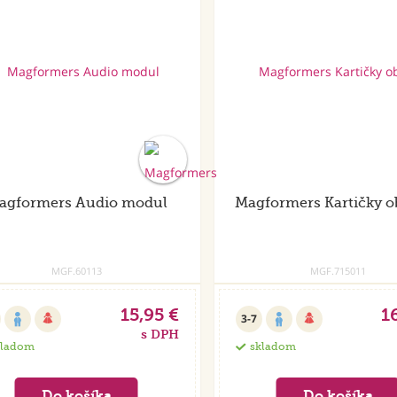
agformers Audio modul
Magformers Kartičky o
MGF.60113
MGF.715011
15,95 €
1
3-7
s DPH
kladom
skladom