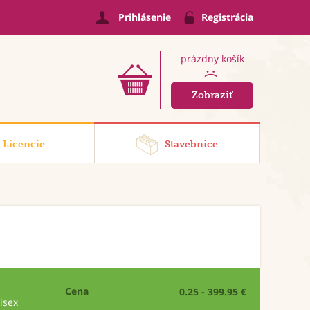
Prihlásenie
Registrácia
prázdny košík
:(
Zobraziť
Licencie
Stavebnice
Cena
0.25 - 399.95 €
isex