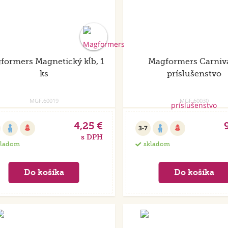
formers Magnetický kĺb, 1
Magformers Carniva
ks
príslušenstvo
MGF.60019
MGF.60030
4,25 €
3-7
s DPH
kladom
skladom