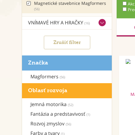
Magnetické stavebnice Magformers
Akc
(56)
Pre
VNÍMAVÉ HRY A HRAČKY
(16)
Zrušiť filter
Značka
Magformers
(56)
Oblasť rozvoja
Jemná motorika
(52)
Fantázia a predstavivosť
(1)
Rozvoj zmyslov
(56)
Farby a tvary
(1)