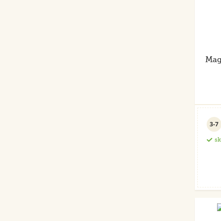
Mag
3-7
s