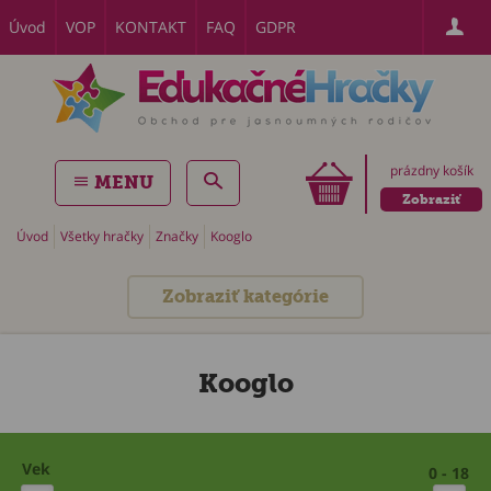
Úvod
VOP
KONTAKT
FAQ
GDPR
prázdny košík
MENU
Zobraziť
Úvod
Všetky hračky
Značky
Kooglo
Zobraziť kategórie
Kooglo
Vek
0 - 18