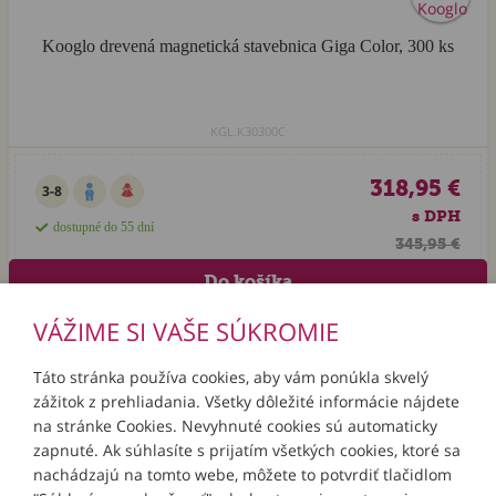
Kooglo drevená magnetická stavebnica Giga Color, 300 ks
KGL.K30300C
318,95 €
3-8
s DPH
dostupné do 55 dní
345,95 €
VÁŽIME SI VAŠE SÚKROMIE
Táto stránka používa cookies, aby vám ponúkla skvelý
zážitok z prehliadania. Všetky dôležité informácie nájdete
INFORMÁCIE
na stránke Cookies. Nevyhnuté cookies sú automaticky
zapnuté. Ak súhlasíte s prijatím všetkých cookies, ktoré sa
MÔJ ÚČET
nachádzajú na tomto webe, môžete to potvrdiť tlačidlom