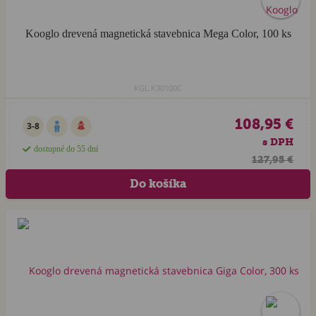
Kooglo drevená magnetická stavebnica Mega Color, 100 ks
KGL.K30100C
108,95 €
3-8
s DPH
dostupné do 55 dní
127,95 €
Akcia