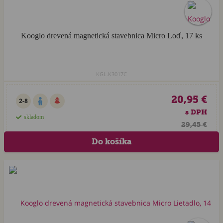
Kooglo drevená magnetická stavebnica Micro Loď, 17 ks
KGL.K3017C
20,95 €
2-8
s DPH
skladom
29,45 €
Akcia