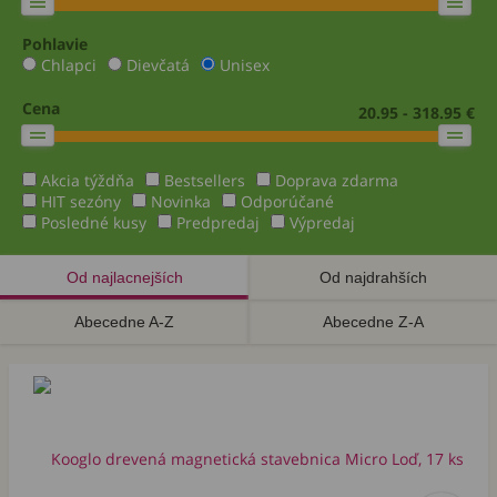
Pohlavie
Chlapci
Dievčatá
Unisex
Cena
20.95 - 318.95 €
Akcia týždňa
Bestsellers
Doprava zdarma
HIT sezóny
Novinka
Odporúčané
Posledné kusy
Predpredaj
Výpredaj
Od najlacnejších
Od najdrahších
Abecedne A-Z
Abecedne Z-A
Akcia