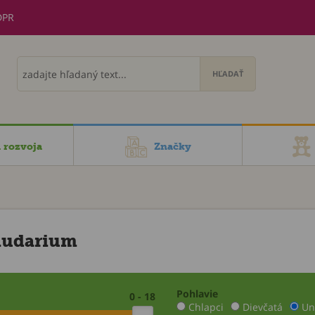
DPR
i rozvoja
Značky
ludarium
Pohlavie
0 - 18
Chlapci
Dievčatá
Un