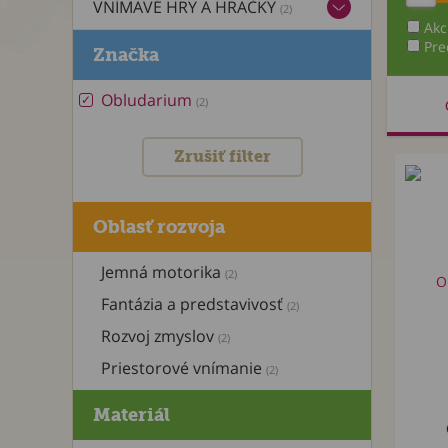
VNÍMAVÉ HRY A HRAČKY
(2)
Akc
Pre
Značka
Obludarium
(2)
Zrušiť filter
Oblasť rozvoja
Jemná motorika
(2)
Fantázia a predstavivosť
(2)
Rozvoj zmyslov
(2)
Priestorové vnímanie
(2)
Materiál