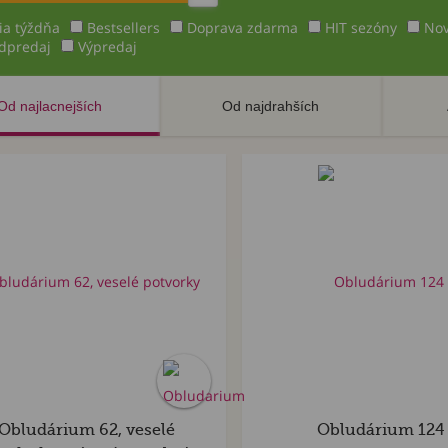
ia týždňa
Bestsellers
Doprava zdarma
HIT sezóny
Nov
dpredaj
Výpredaj
Od najlacnejších
Od najdrahších
Obludárium 62, veselé
Obludárium 124