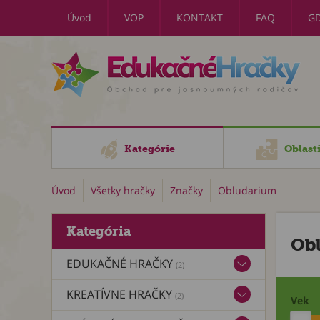
Úvod
VOP
KONTAKT
FAQ
G
Kategórie
Oblast
Úvod
Všetky hračky
Značky
Obludarium
Kategória
Ob
EDUKAČNÉ HRAČKY
(2)
KREATÍVNE HRAČKY
(2)
Vek