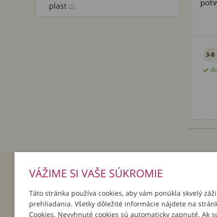
potv
plast
(2)
3-8
do
VÁŽIME SI VAŠE SÚKROMIE
INFORMÁCIE
MÔJ ÚČ
Táto stránka používa cookies, aby vám ponúkla skvelý záži
O nás
Prihlásenie
prehliadania. Všetky dôležité informácie nájdete na strán
Platba a doručenie
Registrácia
Cookies. Nevyhnuté cookies sú automaticky zapnuté. Ak s