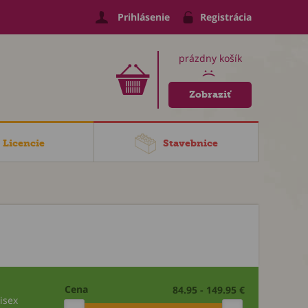
Prihlásenie
Registrácia
prázdny košík
:(
Zobraziť
Licencie
Stavebnice
Cena
84.95 - 149.95 €
isex