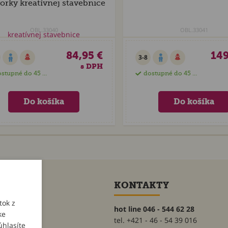
orky kreatívnej stavebnice
OBL.33040
OBL.33041
84,95 €
149
3-8
s DPH
stupné do 45 dní
dostupné do 45 dní
ET
KONTAKTY
tok z
hot line 046 - 544 62 28
ke
tel. +421 - 46 - 54 39 016
úhlasíte