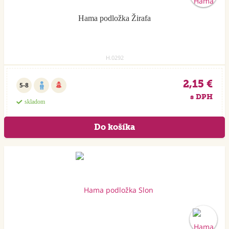
Hama podložka Žirafa
H.0292
2,15 €
5-8
s DPH
skladom