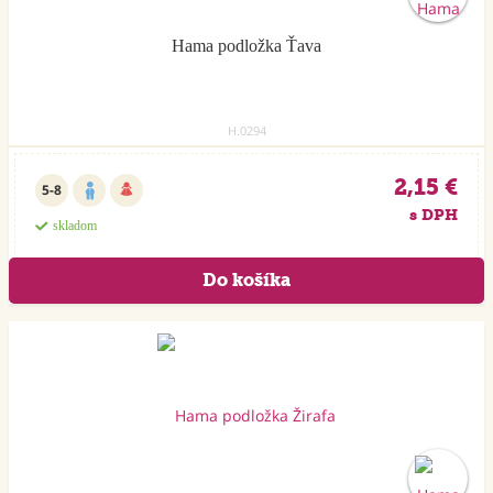
Hama podložka Ťava
H.0294
2,15 €
5-8
s DPH
skladom