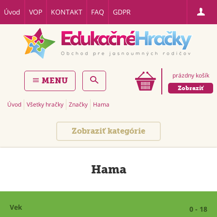
Úvod
VOP
KONTAKT
FAQ
GDPR
prázdny košík
MENU
Zobraziť
Úvod
Všetky hračky
Značky
Hama
Zobraziť kategórie
Hama
Vek
0 - 18