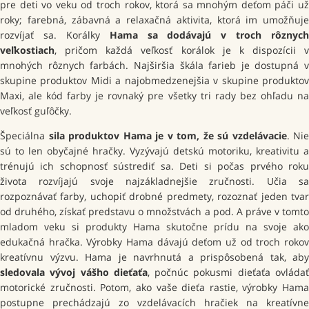
pre deti vo veku od troch rokov, ktorá sa mnohým deťom páči už
roky; farebná, zábavná a relaxačná aktivita, ktorá im umožňuje
rozvíjať sa. Korálky
Hama sa dodávajú v troch rôznych
veľkostiach
, pričom každá veľkosť korálok je k dispozícii v
mnohých rôznych farbách. Najširšia škála farieb je dostupná v
skupine produktov Midi a najobmedzenejšia v skupine produktov
Maxi, ale kód farby je rovnaký pre všetky tri rady bez ohľadu na
veľkosť guľôčky.
Špeciálna
sila produktov Hama je v tom, že sú vzdelávacie
. Nie
sú to len obyčajné hračky. Vyzývajú detskú motoriku, kreativitu a
trénujú ich schopnosť sústrediť sa. Deti si počas prvého roku
života rozvíjajú svoje najzákladnejšie zručnosti. Učia sa
rozpoznávať farby, uchopiť drobné predmety, rozoznať jeden tvar
od druhého, získať predstavu o množstvách a pod. A práve v tomto
mladom veku si produkty Hama skutočne prídu na svoje ako
edukačná hračka. Výrobky Hama dávajú deťom už od troch rokov
kreatívnu výzvu. Hama je navrhnutá a prispôsobená tak, aby
sledovala vývoj vášho dieťaťa
, počnúc pokusmi dieťaťa ovláda
motorické zručnosti. Potom, ako vaše dieťa rastie, výrobky Hama
postupne prechádzajú zo vzdelávacích hračiek na kreatívne