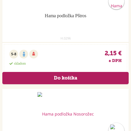
Hama podložka Pštros
H.0296
2,15 €
5-8
s DPH
skladom