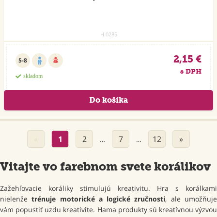
H.0285
2,15 €
5-8
s DPH
skladom
«
1
2
7
12
»
…
…
Vitajte vo farebnom svete korálikov
Zažehľovacie koráliky stimulujú kreativitu. Hra s korálkami
nielenže
trénuje motorické a logické zručnosti
, ale umožňuj
vám popustiť uzdu kreativite. Hama produkty sú kreatívnou výzvou