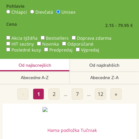
Pohlavie
Chlapci
Dievčatá
Unisex
Cena
2.15 - 79.95 €
Akcia týždňa
Bestsellers
Doprava zdarma
HIT sezóny
Novinka
Odporúčané
Posledné kusy
Predpredaj
Výpredaj
Od najlacnejších
Od najdrahších
Abecedne A-Z
Abecedne Z-A
«
1
2
7
12
»
…
…