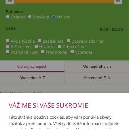
Pohlavie
Chlapci
Dievčatá
Unisex
Cena
0.00 - 0.00 €
Akcia týždňa
Bestsellers
Doprava zdarma
HIT sezóny
Novinka
Odporúčané
Posledné kusy
Predpredaj
Výpredaj
Od najlacnejších
Od najdrahších
Abecedne A-Z
Abecedne Z-A
Zatiaľ žiadne produkty.
VÁŽIME SI VAŠE SÚKROMIE
Táto stránka používa cookies, aby vám ponúkla skvelý
zážitok z prehliadania. Všetky dôležité informácie nájdete
INFORMÁCIE