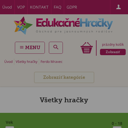
Úvod
VOP
KONTAKT
FAQ
GDPR
prázdny košík
MENU
Zobraziť
Úvod
Všetky hračky
Ferdo Mravec
Zobraziť kategórie
Všetky hračky
Vek
0 - 18