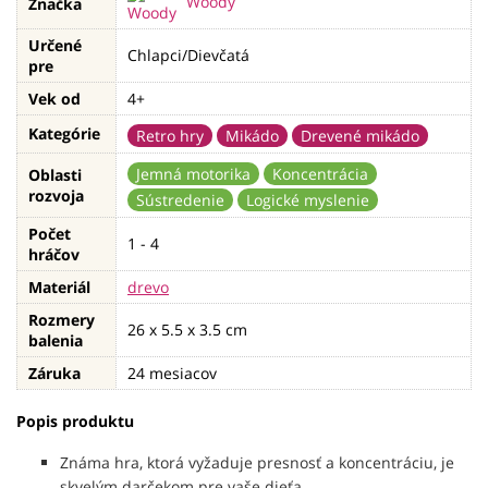
Woody
Značka
Určené
Chlapci/Dievčatá
pre
Vek od
4+
Kategórie
Retro hry
Mikádo
Drevené mikádo
Jemná motorika
Koncentrácia
Oblasti
rozvoja
Sústredenie
Logické myslenie
Počet
1 - 4
hráčov
Materiál
drevo
Rozmery
26 x 5.5 x 3.5 cm
balenia
Záruka
24 mesiacov
Popis produktu
Známa hra, ktorá vyžaduje presnosť a koncentráciu, je
skvelým darčekom pre vaše dieťa.