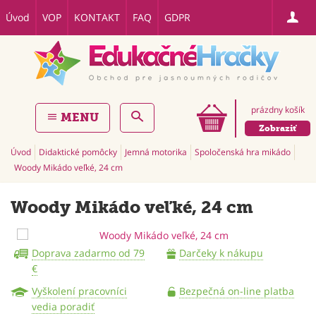
Úvod
VOP
KONTAKT
FAQ
GDPR
prázdny košík
MENU
Zobraziť
Úvod
Didaktické pomôcky
Jemná motorika
Spoločenská hra mikádo
Woody Mikádo veľké, 24 cm
Woody Mikádo veľké, 24 cm
Doprava zadarmo od 79
Darčeky k nákupu
€
Vyškolení pracovníci
Bezpečná on-line platba
vedia poradiť