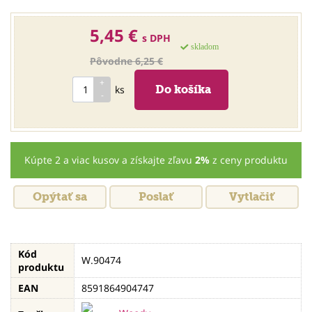
5,45 €
s DPH
skladom
Pôvodne 6,25 €
ks
Kúpte 2 a viac kusov a získajte zľavu
2%
z ceny produktu
Opýtať sa
Poslať
Vytlačiť
Kód
W.90474
produktu
EAN
8591864904747