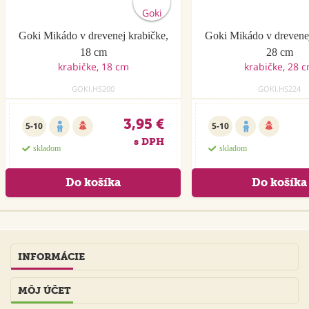
Goki Mikádo v drevenej krabičke,
Goki Mikádo v drevenej
18 cm
28 cm
GOKI.HS200
GOKI.HS224
3,95 €
5-10
5-10
s DPH
skladom
skladom
INFORMÁCIE
MÔJ ÚČET