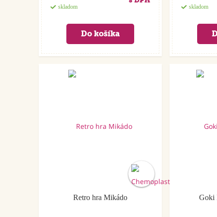
s DPH
skladom
skladom
Retro hra Mikádo
Goki 