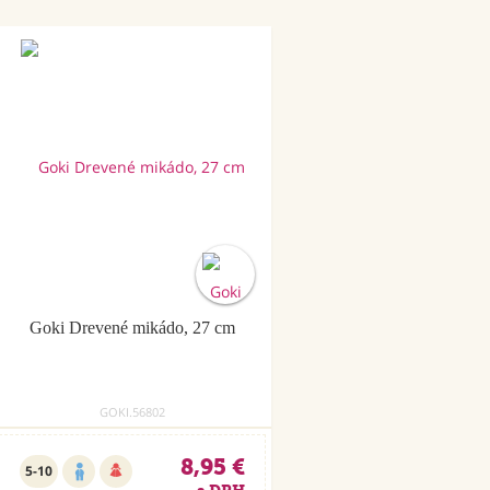
Goki Drevené mikádo, 27 cm
GOKI.56802
8,95 €
5-10