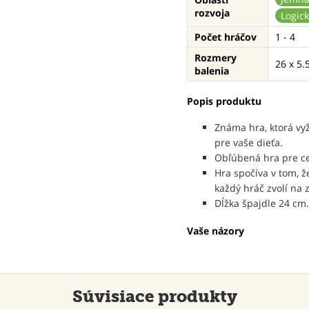
rozvoja
Logic
Počet hráčov
1 - 4
Rozmery
26 x 5.
balenia
Popis produktu
Známa hra, ktorá vy
pre vaše dieťa.
Obľúbená hra pre ce
Hra spočíva v tom, ž
každý hráč zvolí na 
Dĺžka špajdle 24 cm.
Vaše názory
Súvisiace produkty