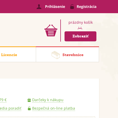
Prihlásenie
Registrácia
prázdny košík
:(
Zobraziť
Licencie
Stavebnice
79 €
Darčeky k nákupu
vedia poradiť
Bezpečná on-line platba