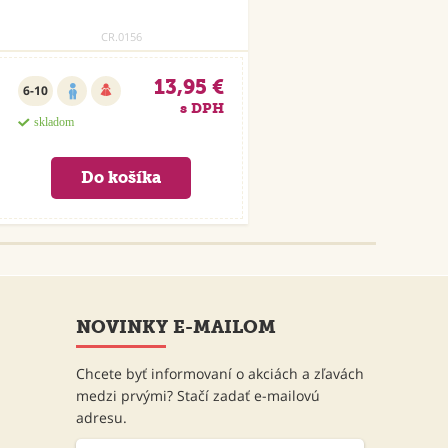
CR.0156
13,95 €
6-10
s DPH
skladom
NOVINKY E-MAILOM
Chcete byť informovaní o akciách a zľavách
medzi prvými? Stačí zadať e-mailovú
adresu.