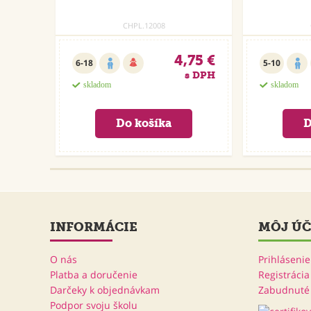
CHPL.12008
4,75 €
6-18
5-10
s DPH
skladom
skladom
INFORMÁCIE
MÔJ ÚČ
O nás
Prihlásenie
Platba a doručenie
Registrácia
Darčeky k objednávkam
Zabudnuté 
Podpor svoju školu