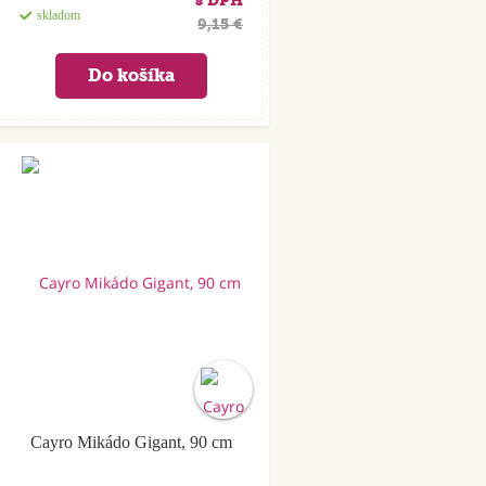
s DPH
skladom
9,15 €
Cayro Mikádo Gigant, 90 cm