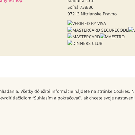
Maquita s.r.o.
Soľná 738/36
97213 Nitrianske Pravno
hliadania. Všetky dôležité informácie nájdete na stránke Cookies. 
rdiť tlačidlom “Súhlasím a pokračovať", ak chcete svoje nastavenia 