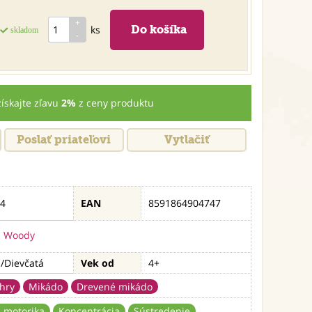
ks
skladom
získajte zľavu
2%
z ceny produktu
Poslať priateľovi
Vytlačiť
4
EAN
8591864904747
Woody
/Dievčatá
Vek od
4+
 hry
Mikádo
Drevené mikádo
 motorika
Koncentrácia
Sústredenie