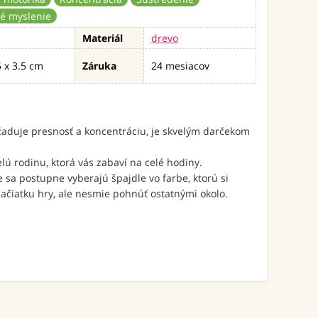
ké myslenie
Materiál
drevo
5 x 3.5 cm
Záruka
24 mesiacov
žaduje presnosť a koncentráciu, je skvelým darčekom
lú rodinu, ktorá vás zabaví na celé hodiny.
e sa postupne vyberajú špajdle vo farbe, ktorú si
začiatku hry, ale nesmie pohnúť ostatnými okolo.