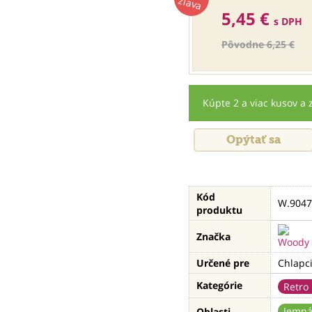
zľava
5,45 €
s DPH
Pôvodne 6,25 €
Kúpte 2 a viac kusov a 
Opýtať sa
Kód
W.9047
produktu
Značka
Určené pre
Chlapci
Kategórie
Retro
Jemná
Oblasti