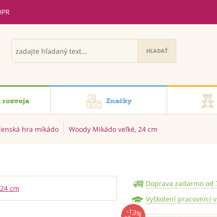
DPR
i rozvoja
Značky
čenská hra mikádo
Woody Mikádo veľké, 24 cm
Doprava zadarmo od 
Vyškolení pracovníci 
-13%