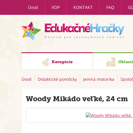
Úvod
VOP
KONTAKT
FAQ
G
Kategórie
Oblast
Úvod
Didaktické pomôcky
Jemná motorika
Spolo
Woody Mikádo veľké, 24 cm