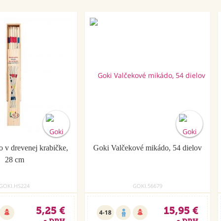
 v drevenej krabičke,
Goki Valčekové mikádo, 54 dielov
28 cm
GOKI.HS224
GOKI.56679
5,25 €
15,95 €
4-18