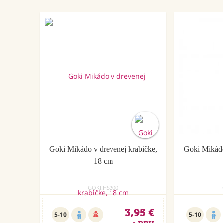
Goki Mikádo v drevenej krabičke,
Goki Mikádo
18 cm
GOKI.HS200
3,95 €
5-10
5-10