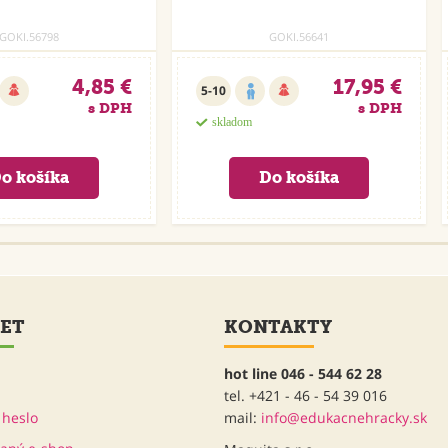
GOKI.56798
GOKI.56641
4,85 €
17,95 €
5-10
s DPH
s DPH
skladom
ET
KONTAKTY
hot line 046 - 544 62 28
tel. +421 - 46 - 54 39 016
heslo
mail:
info@edukacnehracky.sk