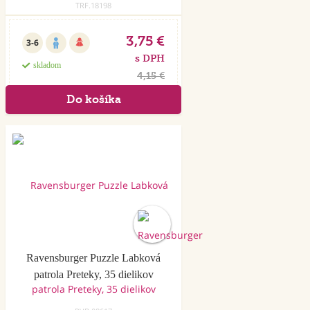
TRF.18198
3,75 €
3-6
s DPH
skladom
4,15 €
Ravensburger Puzzle Labková
patrola Preteky, 35 dielikov