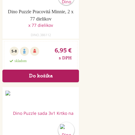
Dino Puzzle Pracovitá Minnie, 2 x
77 dielikov
DINO.386112
6,95 €
5-8
s DPH
skladom