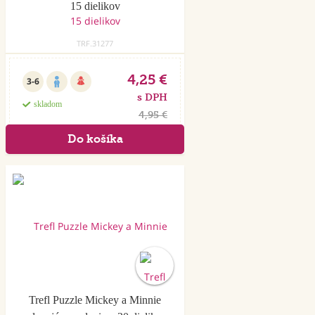
15 dielikov
TRF.31277
4,25 €
3-6
s DPH
skladom
4,95 €
Trefl Puzzle Mickey a Minnie