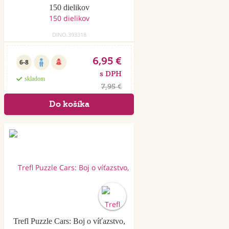
150 dielikov
DINO.393318
6,95 €
6-8
s DPH
skladom
7,95 €
Akcia
Trefl Puzzle Cars: Boj o víťazstvo,