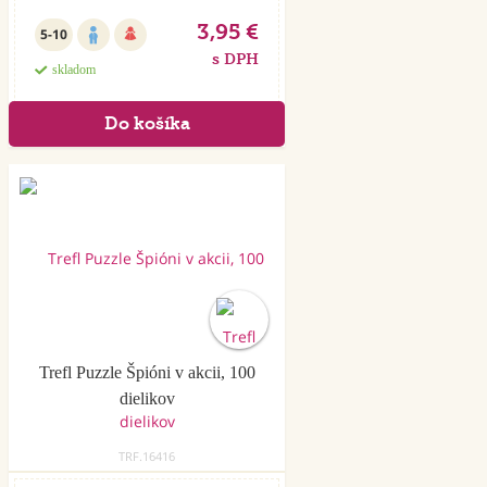
3,95 €
5-10
s DPH
skladom
Trefl Puzzle Špióni v akcii, 100
dielikov
TRF.16416