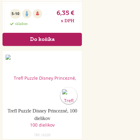
6,35 €
5-10
s DPH
skladom
Trefl Puzzle Disney Princezné, 100
dielikov
TRF.16339