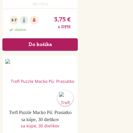
TRF.17312
3,75 €
3-7
s DPH
skladom
Trefl Puzzle Macko Pú: Prasiatko
sa kúpe, 30 dielikov