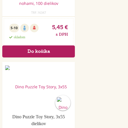
TRF.16347
5,45 €
5-10
s DPH
skladom
Akcia
Dino Puzzle Toy Story, 3x55
dielikov