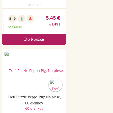
TRF.16387
5,45 €
5-10
s DPH
skladom
Trefl Puzzle Peppa Pig: Na plese,
60 dielikov