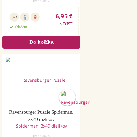
RVB.08617
6,95 €
3-7
s DPH
skladom
Ravensburger Puzzle Spiderman,
3x49 dielikov
RVB.08025