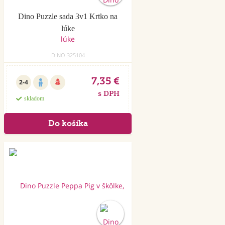
Dino Puzzle sada 3v1 Krtko na
lúke
DINO.325104
7,35 €
2-4
s DPH
skladom