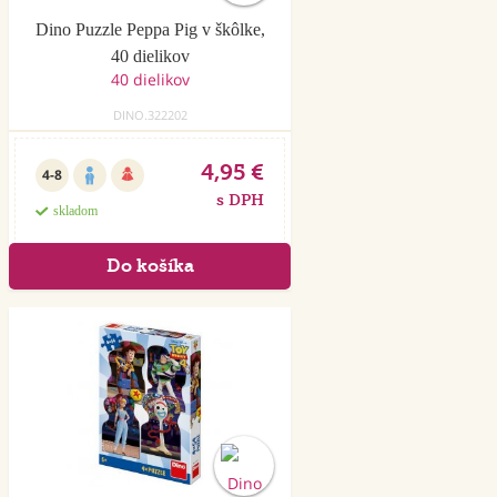
Dino Puzzle Peppa Pig v škôlke,
40 dielikov
DINO.322202
4,95 €
4-8
s DPH
skladom
Akcia