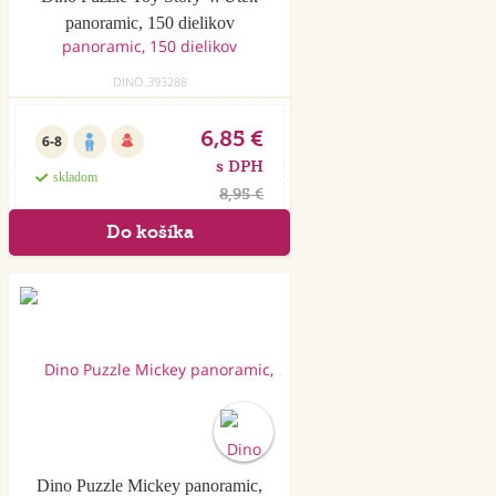
panoramic, 150 dielikov
DINO.393288
6,85 €
6-8
s DPH
skladom
8,95 €
Dino Puzzle Mickey panoramic,