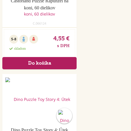
Castorland Puzzle Rapunzel na
koni, 60 dielikov
C.066124
4,55 €
5-8
s DPH
skladom
Akcia
Dino Puzzle Toy Story 4: Útek