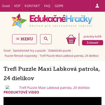
Úvod
VOP
KONTAKT
FAQ
GDPR
prázdny košík
MENU
Zobraziť
Úvod
Spoločenské hry a puzzle
Didaktické puzzle
Puzzle filmové rozprávky
Trefl Puzzle Maxi Labková patrola, 24 dielikov
Trefl Puzzle Maxi Labková patrola,
24 dielikov
PRODUKTOVÉ VIDEO