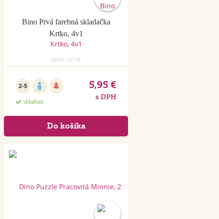
Bino Prvá farebná skladačka
Krtko, 4v1
BINO.13716
5,95 €
2-5
s DPH
skladom