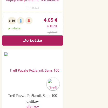
TRF.15373
4,85 €
6-10
s DPH
skladom
5,90 €
Trefl Puzzle Požiarnik Sam, 100
dielikov