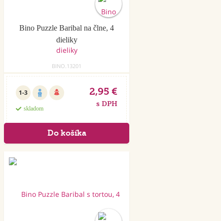
Bino Puzzle Baribal na člne, 4
dieliky
BINO.13201
2,95 €
1-3
s DPH
skladom