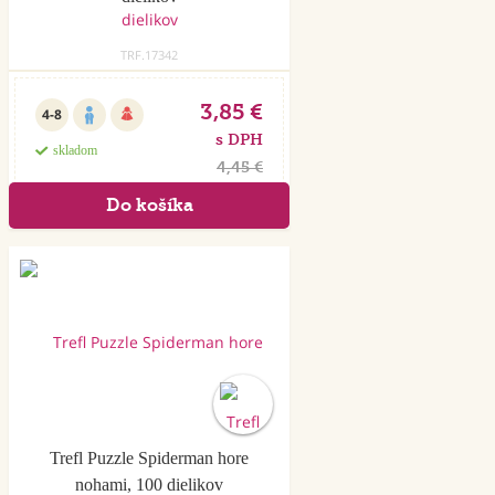
TRF.17342
3,85 €
4-8
s DPH
skladom
4,45 €
Trefl Puzzle Spiderman hore
nohami, 100 dielikov