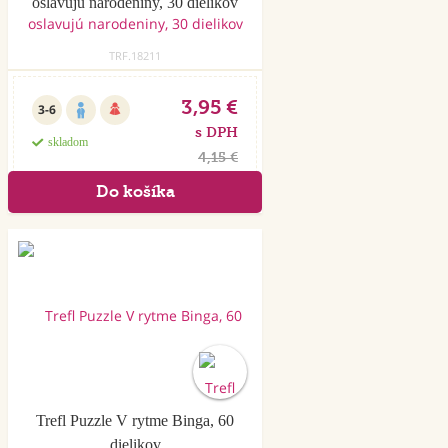
oslavujú narodeniny, 30 dielikov
TRF.18211
3,95 €
3-6
s DPH
skladom
4,15 €
Akcia
Trefl Puzzle V rytme Binga, 60
dielikov