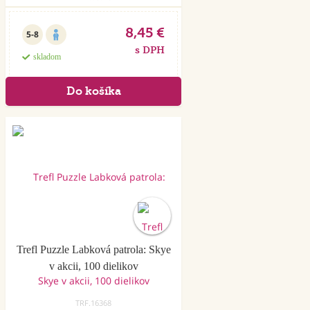
8,45 €
5-8
s DPH
skladom
Trefl Puzzle Labková patrola: Skye
v akcii, 100 dielikov
TRF.16368