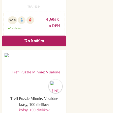
TRF.16354
4,95 €
5-10
s DPH
skladom
Trefl Puzzle Minnie: V salóne
krásy, 100 dielikov