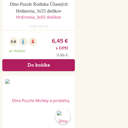
Dino Puzzle Rodinka Úžasných
Hrdinovia, 3x55 dielikov
DINO.335318
6,45 €
5-8
s DPH
skladom
7,95 €
Akcia