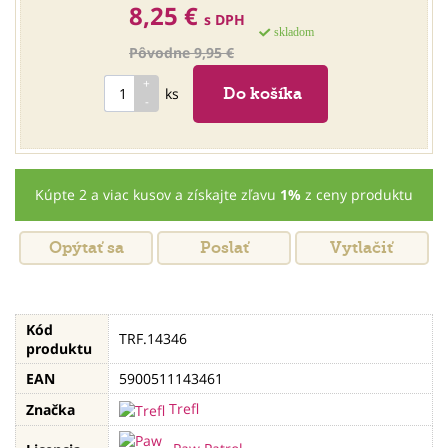
8,25 €
s DPH
skladom
Pôvodne 9,95 €
ks
Kúpte 2 a viac kusov a získajte zľavu
1%
z ceny produktu
Opýtať sa
Poslať
Vytlačiť
Kód
TRF.14346
produktu
EAN
5900511143461
Trefl
Značka