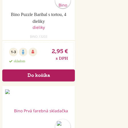
Bino Puzzle Baribal s tortou, 4
dieliky
BINO.13203
2,95 €
1-3
s DPH
skladom