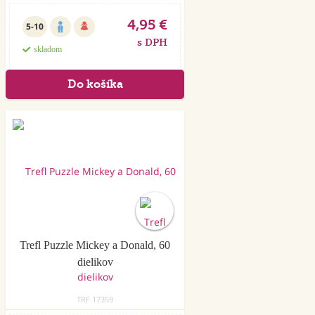
4,95 €
5-10
s DPH
skladom
Trefl Puzzle Mickey a Donald, 60
dielikov
TRF.17359