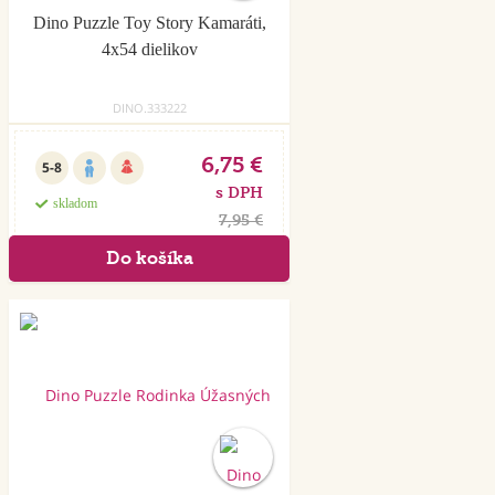
Dino Puzzle Toy Story Kamaráti,
4x54 dielikov
DINO.333222
6,75 €
5-8
s DPH
skladom
7,95 €
Akcia