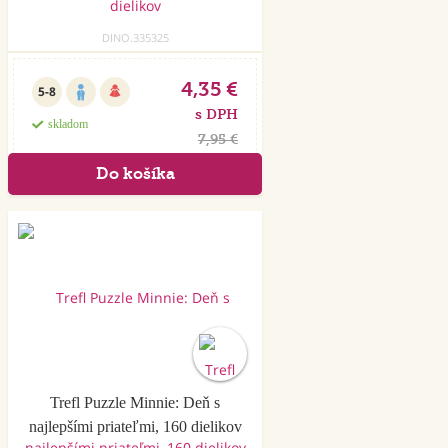
DINO.335325
4,35 €
5-8
s DPH
skladom
7,95 €
Akcia
Trefl Puzzle Minnie: Deň s
najlepšími priateľmi, 160 dielikov