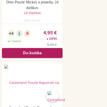
Dino Puzzle Mickey a priatelia, 24
dielikov
DINO.351660
4,95 €
4-8
s DPH
skladom
5,45 €