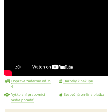
Doprava zadarmo od 79
Darčeky k nákupu
€
Vyškolení pracovníci
Bezpečná on-line platba
vedia poradiť