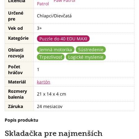
Paw Patrol
Licencia
Určené
Chlapci/Dievčatá
pre
Vek od
3+
Kategórie
Puzzle do 40 EDU MAXI
Jemná motorika
Sústredenie
Oblasti
rozvoja
Trpezlivosť
Logické myslenie
Počet
1
hráčov
Materiál
kartón
Rozmery
21 x 14 x 4 cm
balenia
Záruka
24 mesiacov
Popis produktu
Skladačka pre najmenších