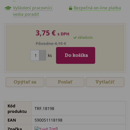
Vyškolení pracovníci
Bezpečná on-line platba
vedia poradiť
3,75 €
s DPH
skladom
Pôvodne 4,15 €
ks
Opýtať sa
Poslať
Vytlačiť
Kód
TRF.18198
produktu
EAN
590051118198
Trefl
Značka