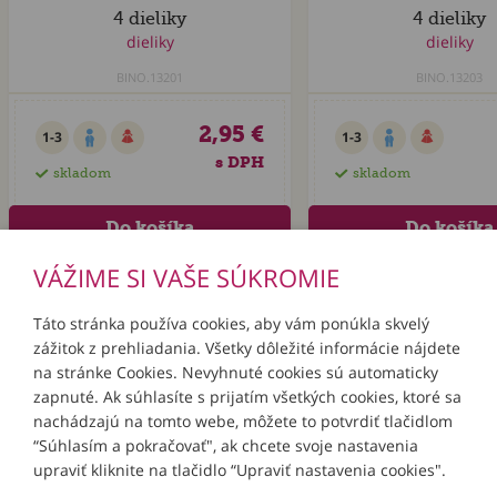
4 dieliky
4 dieliky
BINO.13201
BINO.13203
2,95 €
1-3
1-3
s DPH
skladom
skladom
VÁŽIME SI VAŠE SÚKROMIE
Táto stránka používa cookies, aby vám ponúkla skvelý
zážitok z prehliadania. Všetky dôležité informácie nájdete
INFORMÁCIE
na stránke Cookies. Nevyhnuté cookies sú automaticky
zapnuté. Ak súhlasíte s prijatím všetkých cookies, ktoré sa
MÔJ ÚČET
nachádzajú na tomto webe, môžete to potvrdiť tlačidlom
“Súhlasím a pokračovať", ak chcete svoje nastavenia
upraviť kliknite na tlačidlo “Upraviť nastavenia cookies".
KONTAKTY