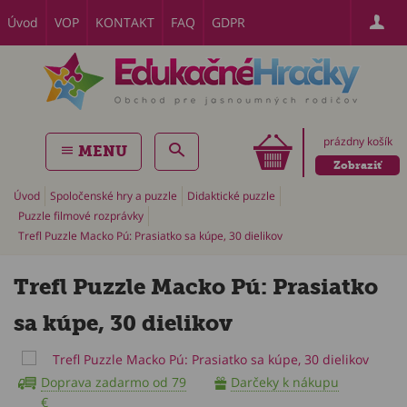
Úvod
VOP
KONTAKT
FAQ
GDPR
prázdny košík
MENU
Zobraziť
Úvod
Spoločenské hry a puzzle
Didaktické puzzle
Puzzle filmové rozprávky
Trefl Puzzle Macko Pú: Prasiatko sa kúpe, 30 dielikov
Trefl Puzzle Macko Pú: Prasiatko
sa kúpe, 30 dielikov
Doprava zadarmo od 79
Darčeky k nákupu
€