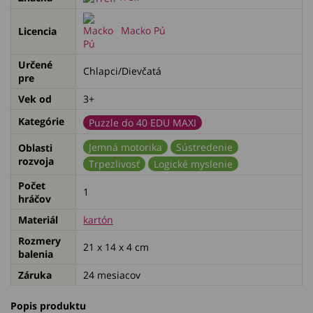
Macko Pú
Licencia
Určené
Chlapci/Dievčatá
pre
Vek od
3+
Kategórie
Puzzle do 40 EDU MAXI
Jemná motorika
Sústredenie
Oblasti
rozvoja
Trpezlivosť
Logické myslenie
Počet
1
hráčov
Materiál
kartón
Rozmery
21 x 14 x 4 cm
balenia
Záruka
24 mesiacov
Popis produktu