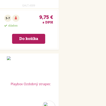
GALT.4309
9,75 €
5-7
s DPH
skladom