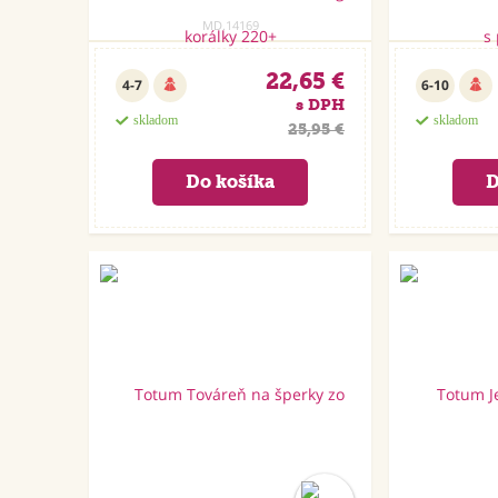
MD.14169
22,65 €
4-7
6-10
s DPH
skladom
skladom
25,95 €