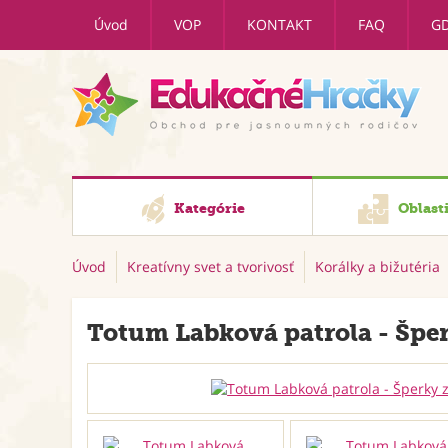
Úvod
VOP
KONTAKT
FAQ
G
Kategórie
Oblast
Úvod
Kreatívny svet a tvorivosť
Korálky a bižutéria
Totum Labková patrola - Šper