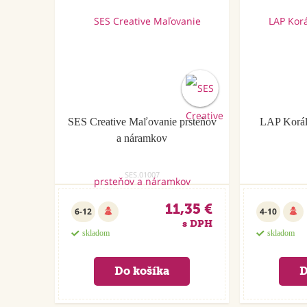
SES Creative Maľovanie prsteňov
LAP Korál
a náramkov
SES.01007
11,35 €
6-12
4-10
s DPH
skladom
skladom