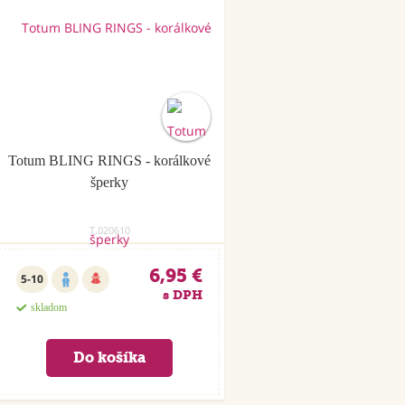
Totum BLING RINGS - korálkové
šperky
T.020610
6,95 €
5-10
s DPH
skladom