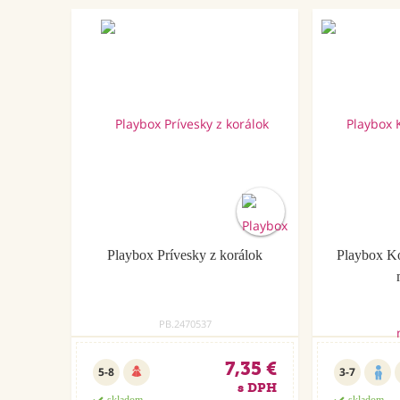
Playbox Prívesky z korálok
Playbox Ko
PB.2470537
7,35 €
5-8
3-7
s DPH