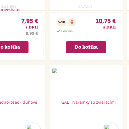
GALT.4951
GALT.3421
7,95 €
10,75 €
5-10
s DPH
s DPH
skladom
8,95 €