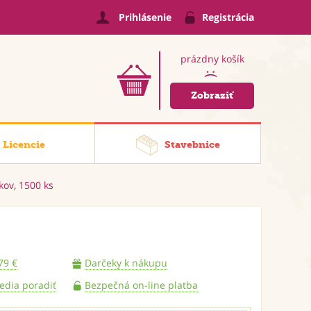
Prihlásenie
Registrácia
prázdny košík
:(
Zobraziť
Licencie
Stavebnice
kov, 1500 ks
79 €
Darčeky k nákupu
vedia poradiť
Bezpečná on-line platba