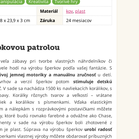
anipulácia
Kreativita
Tvorivé hry
Materiál
kov
,
plast
,8 x 23,9 x 3 cm
Záruka
24 mesiacov
bkovou patrolou
veľa zábavy pri tvorbe vlastných náhrdelníkov či
ele hodí na výrobu šperkov podľa vašej fantázie. S
ývoj jemnej motoriky a manuálnu zručnosť
u detí.
návrhov a verzií šperkov potom
stimuluje detskú
ť
. V sade sa nachádza 1500 ks navliekacích korálikov, s
bavy. Korálky rôznych tvarov a veľkostí – vrátane
čiek a korálikov s písmenkami. Vďaka elastickým
om a nálepkám s rozprávkovými postavičkami môžete
ky, ktoré budú rovnako farebné a odvážne ako Chase,
nenty v sade na výrobu šperkov boli zhotovené z
ým je plast. Súprava na výrobu šperkov
urobí radosť
šperkami vlastnej výroby môžete obdarovať príbuzných