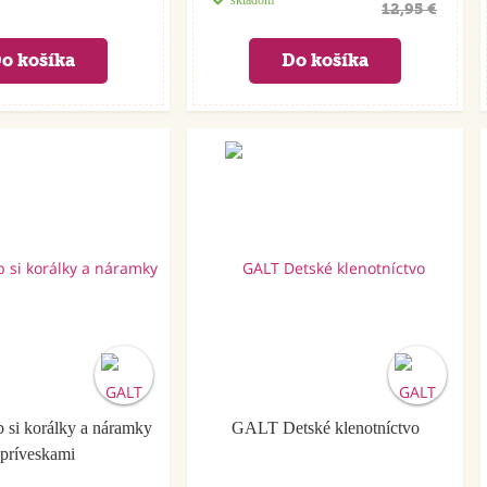
skladom
12,95 €
si korálky a náramky
GALT Detské klenotníctvo
 príveskami