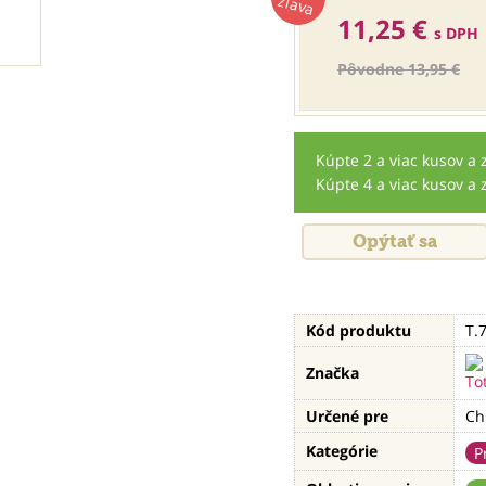
zľava
11,25 €
s DPH
Pôvodne 13,95 €
Kúpte 2 a viac kusov a 
Kúpte 4 a viac kusov a 
Opýtať sa
Kód produktu
T.
Značka
Určené pre
Ch
Kategórie
P