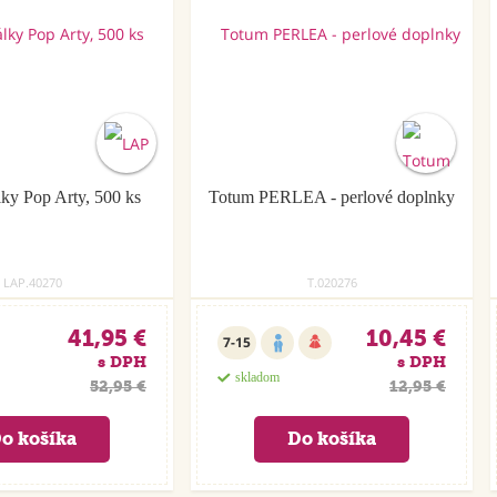
ky Pop Arty, 500 ks
Totum PERLEA - perlové doplnky
LAP.40270
T.020276
41,95 €
10,45 €
7-15
s DPH
s DPH
skladom
52,95 €
12,95 €