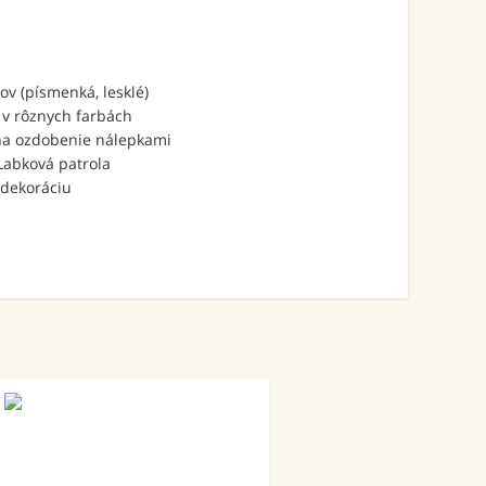
ov (písmenká, lesklé)
 v rôznych farbách
 na ozdobenie nálepkami
Labková patrola
 dekoráciu