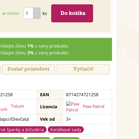
ks
skladom
získajte zľavu
1%
z ceny produktu
získajte zľavu
2%
z ceny produktu
Poslať priateľovi
Vytlačiť
721258
EAN
8714274721258
Totum
Paw Patrol
Licencia
lapci/Dievčatá
Vek od
3+
rvé šperky a bižutéria
Korálkové sady