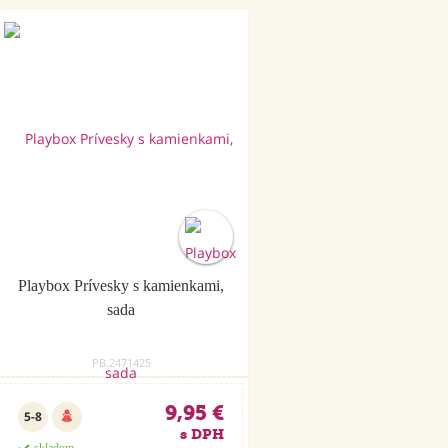
Playbox Prívesky s kamienkami,
sada
PB.2471425
9,95 €
5-8
s DPH