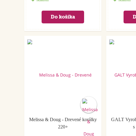
skladom
skladom
Akcia
Melissa & Doug - Drevené korálky
GALT Vyrob 
220+
s