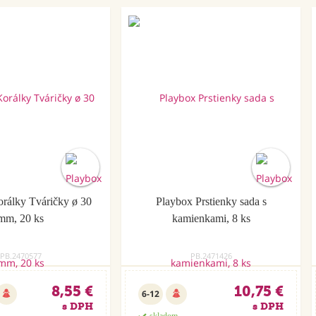
Akcia
rálky Tváričky ø 30
Playbox Prstienky sada s
mm, 20 ks
kamienkami, 8 ks
PB.2470577
PB.2471426
8,55 €
10,75 €
6-12
s DPH
s DPH