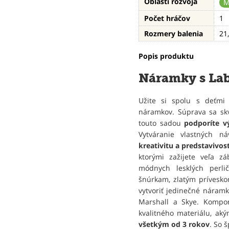
Oblasti rozvoja
M
Počet hráčov
1
Rozmery balenia
21
Popis produktu
Náramky s La
Užite si spolu s deťmi 
náramkov. Súprava sa skv
touto sadou
podporíte v
Vytváranie vlastných 
kreativitu a predstavivos
ktorými zažijete veľa zá
módnych lesklých perli
šnúrkam, zlatým prívesk
vytvoriť jedinečné náram
Marshall a Skye. Kompo
kvalitného materiálu, ak
všetkým od 3 rokov
. So 