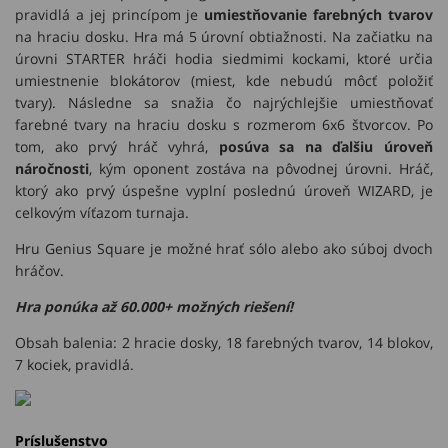
pravidlá a jej princípom je
umiestňovanie farebných tvarov
na hraciu dosku. Hra má 5 úrovní obtiažnosti. Na začiatku na
úrovni STARTER hráči hodia siedmimi kockami, ktoré určia
umiestnenie blokátorov (miest, kde nebudú môcť položiť
tvary). Následne sa snažia čo najrýchlejšie umiestňovať
farebné tvary na hraciu dosku s rozmerom 6x6 štvorcov. Po
tom, ako prvý hráč vyhrá,
posúva sa na
ďalšiu úroveň
náročnosti
, kým oponent zostáva na pôvodnej úrovni. Hráč,
ktorý ako prvý úspešne vyplní poslednú úroveň WIZARD, je
celkovým víťazom turnaja.
Hru Genius Square je možné hrať sólo alebo ako súboj dvoch
hráčov.
Hra ponúka až 60.000+ možných riešení!
Obsah balenia: 2 hracie dosky, 18 farebných tvarov, 14 blokov,
7 kociek, pravidlá.
Príslušenstvo