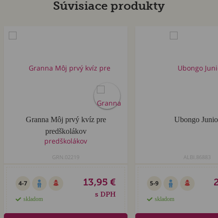
Súvisiace produkty
Granna Môj prvý kvíz pre
Ubongo Junio
predškolákov
GRN.02219
ALBI.86883
13,95 €
4-7
5-9
s DPH
skladom
skladom