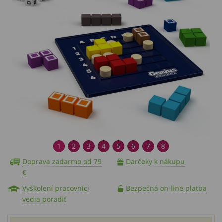
1
2
3
4
5
6
7
8
Doprava zadarmo od 79
Darčeky k nákupu
€
Vyškolení pracovníci
Bezpečná on-line platba
vedia poradiť