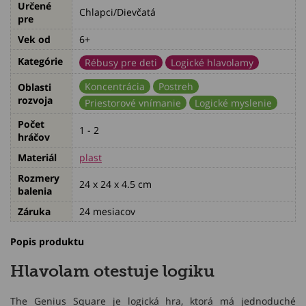
Určené
Chlapci/Dievčatá
pre
Vek od
6+
Kategórie
Rébusy pre deti
Logické hlavolamy
Koncentrácia
Postreh
Oblasti
rozvoja
Priestorové vnímanie
Logické myslenie
Počet
1 - 2
hráčov
Materiál
plast
Rozmery
24 x 24 x 4.5 cm
balenia
Záruka
24 mesiacov
Popis produktu
Hlavolam otestuje logiku
The Genius Square je logická hra, ktorá má jednoduché