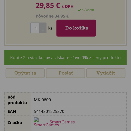
29,85 €
s DPH
skladom
Pôvodne 34,95 €
ks
Kúpte 2 a viac kusov a získajte zľavu
1%
z ceny produktu
Opýtať sa
Poslať
Vytlačiť
Kód
MK.0600
produktu
EAN
5414301525370
SmartGames
Značka