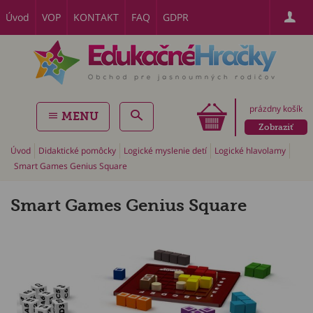
Úvod
VOP
KONTAKT
FAQ
GDPR
prázdny košík
MENU
Zobraziť
Úvod
Didaktické pomôcky
Logické myslenie detí
Logické hlavolamy
Smart Games Genius Square
Smart Games Genius Square