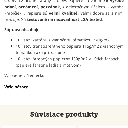
strany a z druhej strany je biely. Papiere sú vhodné
k výrobe
prianí, oznámení, pozvánok
, k dekoračným účelom, k výrobe
krabičiek... Papiere sú
veľmi kvalitné.
Veľmi dobre sa s nimi
pracuje. Sú
testované na nezávadnosť LGA tested
.
Súprava obsahuje:
10 listov kartónu s vianočnou tématikou 270g/m2
10 listov transparentného papiera 115g/m2 s vianočným
tematikou ako pri kartóne
10 listov farebných papierov 130g/m2 v 10tich farbách
(papiere farebne ladia s motívom)
Vyrobené v Nemecku
Vaše názory
Súvisiace produkty