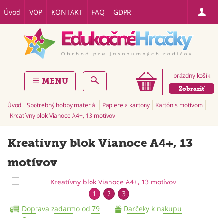
Úvod
VOP
KONTAKT
FAQ
GDPR
prázdny košík
MENU
Zobraziť
Úvod
Spotrebný hobby materiál
Papiere a kartony
Kartón s motívom
Kreatívny blok Vianoce A4+, 13 motívov
Kreatívny blok Vianoce A4+, 13
motívov
1
2
3
Doprava zadarmo od 79
Darčeky k nákupu