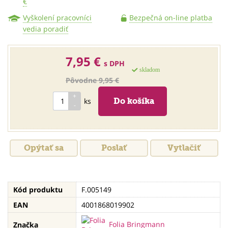
€
Vyškolení pracovníci
Bezpečná on-line platba
vedia poradiť
7,95 €
s DPH
skladom
Pôvodne 9,95 €
ks
Opýtať sa
Poslať
Vytlačiť
Kód produktu
F.005149
EAN
4001868019902
Folia Bringmann
Značka