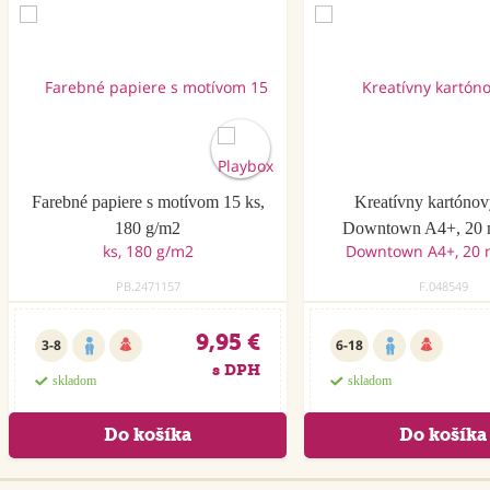
Farebné papiere s motívom 15 ks,
Kreatívny kartónov
180 g/m2
Downtown A4+, 20 
PB.2471157
F.048549
9,95 €
3-8
6-18
s DPH
skladom
skladom