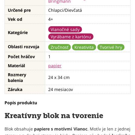
Určené pre
Chlapci/Dievčatá
Vek od
4+
Vianočné sady
Kategórie
Vyrábame z kartónu
Oblasti rozvoja
Zručnosť
Kreativita
Tvorivé hry
Počet hráčov
1
Materiál
papier
Rozmery
24 x 34 cm
balenia
Záruka
24 mesiacov
Popis produktu
Kreatívny blok na tvorenie
Blok obsahuje
papiere s motívmi Vianoc
. Motív je len z jednej