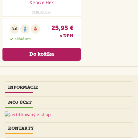
SMB.330220
25,95 €
3-6
s DPH
skladom
INFORMÁCIE
MÔJ ÚČET
KONTAKTY