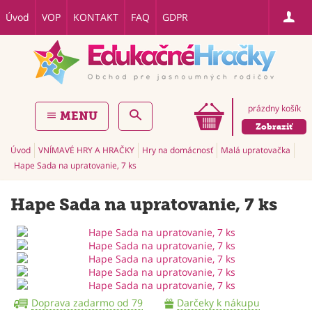
Úvod
VOP
KONTAKT
FAQ
GDPR
prázdny košík
MENU
Zobraziť
Úvod
VNÍMAVÉ HRY A HRAČKY
Hry na domácnosť
Malá upratovačka
Hape Sada na upratovanie, 7 ks
Hape Sada na upratovanie, 7 ks
Doprava zadarmo od 79
Darčeky k nákupu