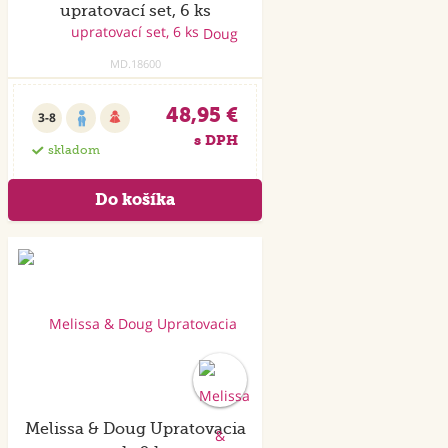
upratovací set, 6 ks
MD.18600
48,95 €
3-8
s DPH
skladom
Akcia
Melissa & Doug Upratovacia