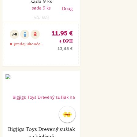
sada 9 ks
MD.18602
11,95 €
3-8
s DPH
predaj ukončený
13,45 €
Bigjigs Toys Drevený sušiak
na bielizeň