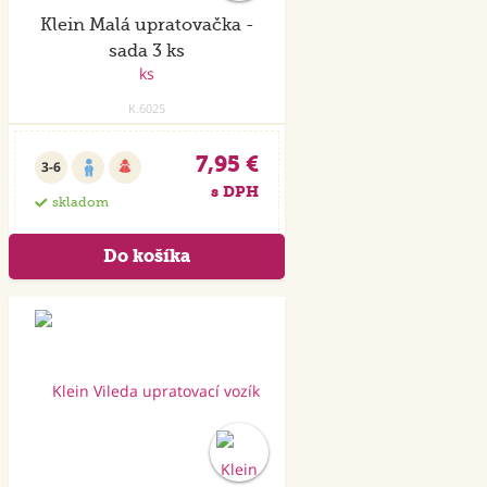
Klein Malá upratovačka -
sada 3 ks
K.6025
7,95 €
3-6
s DPH
skladom