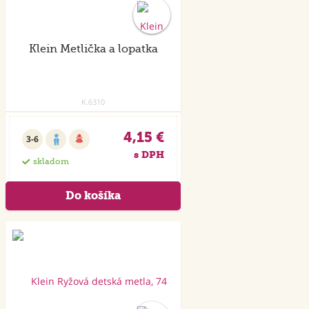
Klein Metlička a lopatka
K.6310
4,15 €
3-6
s DPH
skladom