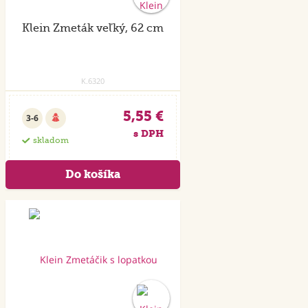
Klein Zmeták veľký, 62 cm
K.6320
5,55 €
3-6
s DPH
skladom