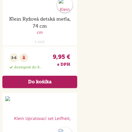
Klein Ryžová detská metla,
74 cm
K.6642
9,95 €
3-6
s DPH
dostupné do 6 dní