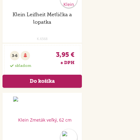
Klein Leifheit Metlička a
lopatka
K.6568
3,95 €
3-6
s DPH
skladom