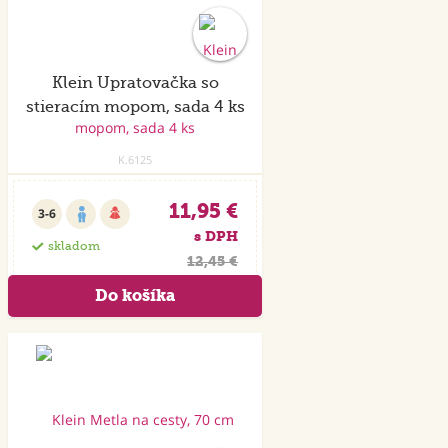
Klein Upratovačka so
stieracím mopom, sada 4 ks
K.6125
11,95 €
3-6
s DPH
skladom
12,45 €