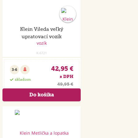
Klein Vileda veľký
upratovací vozík
K.6721
42,95 €
3-6
s DPH
skladom
49,95 €