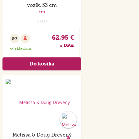
vozík, 53 cm
K.6875
62,95 €
3-7
s DPH
skladom
Melissa & Doug Drevený