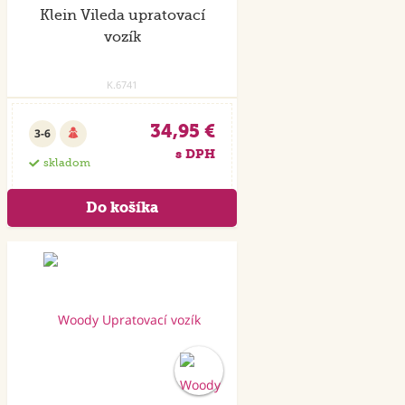
Klein Vileda upratovací
vozík
K.6741
34,95 €
3-6
s DPH
skladom