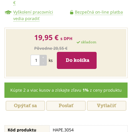
€
Vyškolení pracovníci
Bezpečná on-line platba
vedia poradiť
19,95 €
s DPH
skladom
Pôvodne 20,55 €
ks
Kúpte 2 a viac kusov a získajte zľavu
1%
z ceny produktu
Opýtať sa
Poslať
Vytlačiť
Kód produktu
HAPE.3054