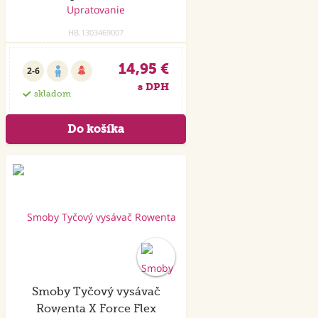
HB.1303469007
14,95 €
2-6
s DPH
skladom
Smoby Tyčový vysávač
Rowenta X Force Flex