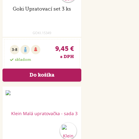
Goki Upratovací set 3 ks
GOKI.15349
9,45 €
3-8
s DPH
skladom