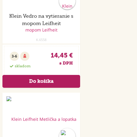
Klein Vedro na vytieranie s
mopom Leifheit
K.6558
14,45 €
3-6
s DPH
skladom