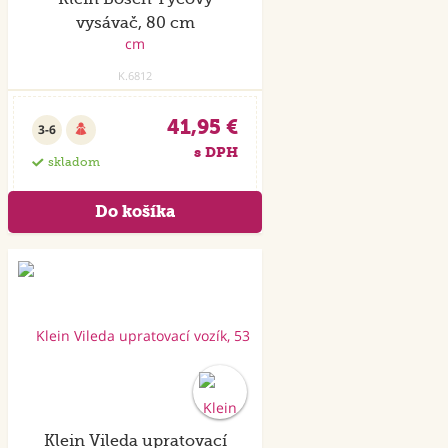
vysávač, 80 cm
K.6812
41,95 €
3-6
s DPH
skladom
Klein Vileda upratovací