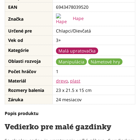
EAN
6943478039520
Hape
Značka
Určené pre
Chlapci/Dievčatá
Vek od
3+
Kategórie
Malá upratovačka
Oblasti rozvoja
Manipulácia
Námetové hry
Počet hráčov
1
Materiál
drevo
,
plast
Rozmery balenia
23 x 21.5 x 15 cm
Záruka
24 mesiacov
Popis produktu
Vedierko pre malé gazdinky