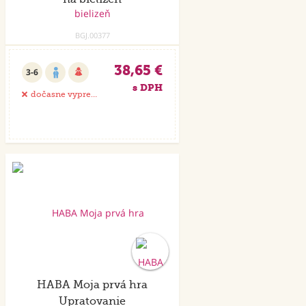
BGJ.00377
38,65 €
3-6
s DPH
dočasne vypredané
HABA Moja prvá hra
Upratovanie