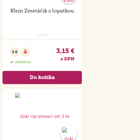
Klein Zmetáčik s lopatkou
K.6613
3,15 €
3-6
s DPH
skladom