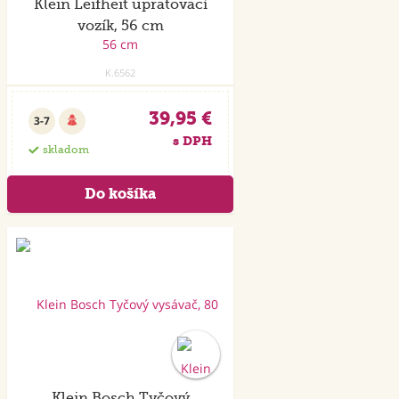
Klein Leifheit upratovací
vozík, 56 cm
K.6562
39,95 €
3-7
s DPH
skladom
Klein Bosch Tyčový