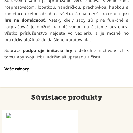
So skvelou sadou je upratovanie veľká zábava. S vedierkom,
rozprašovačom, lopatkou, handričkou, prachovkou, hubkou a
zametacou kefou obsahuje všetko, čo najmenší potrebujú
pri
hre na domácnosť
. Všetky diely sady sú plne funkčné a
rozprašovač je možné naplniť vodou na čistenie povrchov.
Všetko príslušenstvo nájdete vo vedierku a je možné ho
prakticky uložiť až do ďalšieho upratovania.
Súprava
podporuje imitáciu hry
v deťoch a motivuje ich k
tomu, aby svoju izbu udržiavali upratanú a čistú.
Vaše názory
Súvisiace produkty