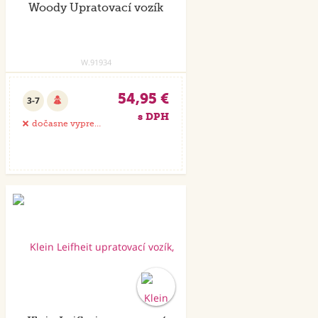
Woody Upratovací vozík
W.91934
54,95 €
3-7
s DPH
dočasne vypredané