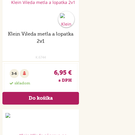
Klein Vileda metla a lopatka
2v1
K.6744
6,95 €
3-6
s DPH
skladom