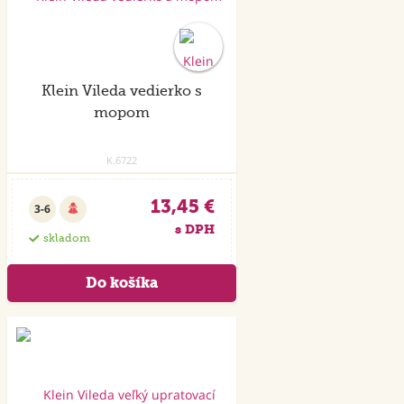
Klein Vileda vedierko s
mopom
K.6722
13,45 €
3-6
s DPH
skladom
Akcia