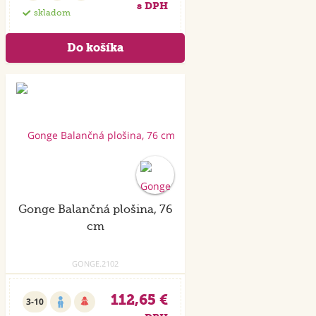
s DPH
skladom
Doprava
zdarm
a
Gonge Balančná plošina, 76
cm
GONGE.2102
112,65 €
3-10