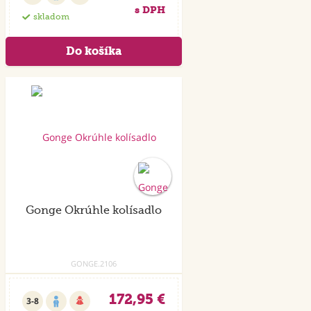
s DPH
skladom
Doprava
zdarm
a
Gonge Okrúhle kolísadlo
GONGE.2106
172,95 €
3-8