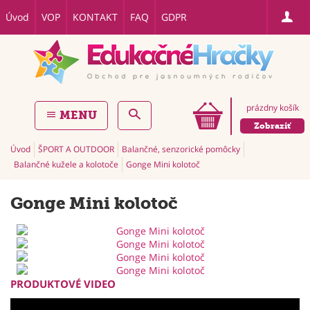
Úvod
VOP
KONTAKT
FAQ
GDPR
prázdny košík
MENU
Zobraziť
Úvod
ŠPORT A OUTDOOR
Balančné, senzorické pomôcky
Balančné kužele a kolotoče
Gonge Mini kolotoč
Gonge Mini kolotoč
PRODUKTOVÉ VIDEO