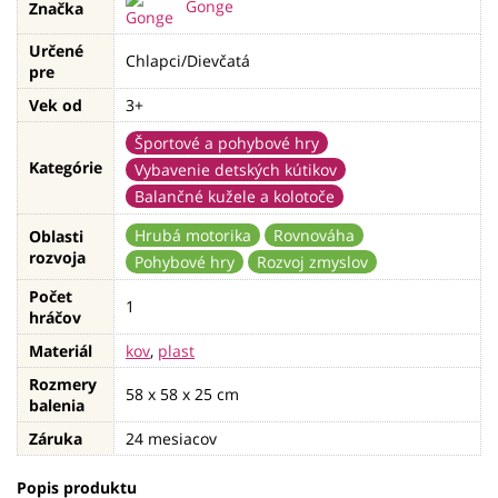
Gonge
Značka
Určené
Chlapci/Dievčatá
pre
Vek od
3+
Športové a pohybové hry
Kategórie
Vybavenie detských kútikov
Balančné kužele a kolotoče
Hrubá motorika
Rovnováha
Oblasti
rozvoja
Pohybové hry
Rozvoj zmyslov
Počet
1
hráčov
Materiál
kov
,
plast
Rozmery
58 x 58 x 25 cm
balenia
Záruka
24 mesiacov
Popis produktu