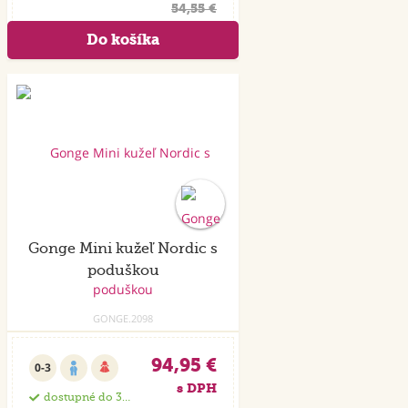
54,55 €
Gonge Mini kužeľ Nordic s
poduškou
GONGE.2098
94,95 €
0-3
s DPH
dostupné do 35 dní