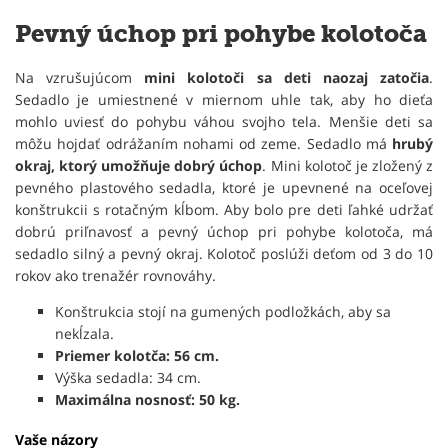
Pevný úchop pri pohybe kolotoča
Na vzrušujúcom
mini kolotoči sa deti naozaj zatočia
.
Sedadlo je umiestnené v miernom uhle tak, aby ho dieťa
mohlo uviesť do pohybu váhou svojho tela. Menšie deti sa
môžu hojdať odrážaním nohami od zeme. Sedadlo má
hrubý
okraj, ktorý umožňuje dobrý úchop
. Mini kolotoč je zložený z
pevného plastového sedadla, ktoré je upevnené na oceľovej
konštrukcii s rotačným kĺbom. Aby bolo pre deti ľahké udržať
dobrú priľnavosť a pevný úchop pri pohybe kolotoča, má
sedadlo silný a pevný okraj. Kolotoč poslúži deťom od 3 do 10
rokov ako trenažér rovnováhy.
Konštrukcia stojí na gumených podložkách, aby sa
nekĺzala.
Priemer kolotča: 56 cm.
Výška sedadla: 34 cm.
Maximálna nosnosť: 50 kg.
Vaše názory