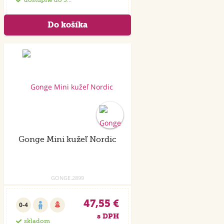
dostupné do 35 dní
Akcia
Gonge Mini kužeľ Nordic
GONGE.2899
47,55 €
0-4
s DPH
skladom