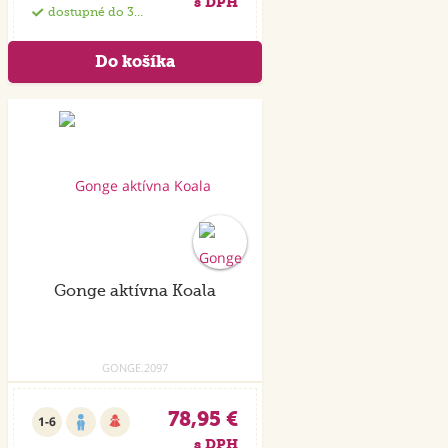
s DPH
dostupné do 35 dní
Gonge aktívna Koala
GONGE.2097
78,95 €
1-6
s DPH