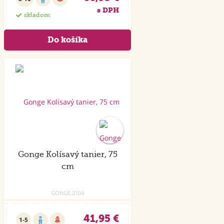
s DPH
skladom
Gonge Kolísavý tanier, 75
cm
GONGE.2104
41,95 €
1-5