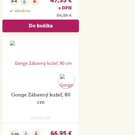
47,55 €
0-4
s DPH
skladom
54,55 €
Gonge Zábavný kužeľ, 80
cm
GONGE.2101
66,95 €
3-10