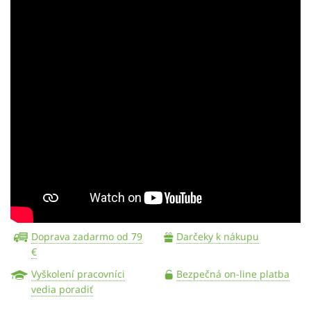
Doprava zadarmo od 79
Darčeky k nákupu
€
Vyškolení pracovníci
Bezpečná on-line platba
vedia poradiť