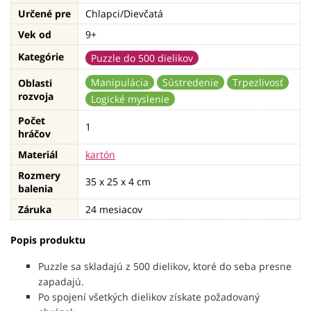
Určené pre
Chlapci/Dievčatá
Vek od
9+
Kategórie
Puzzle do 500 dielikov
Manipulácia
Sústredenie
Trpezlivosť
Oblasti
rozvoja
Logické myslenie
Počet
1
hráčov
Materiál
kartón
Rozmery
35 x 25 x 4 cm
balenia
Záruka
24 mesiacov
Popis produktu
Puzzle sa skladajú z 500 dielikov, ktoré do seba presne
zapadajú.
Po spojení všetkých dielikov získate požadovaný