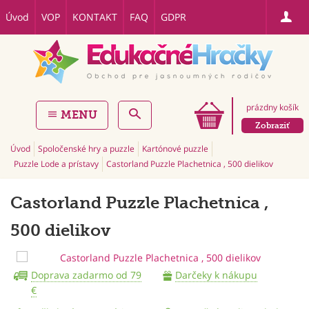
Úvod
VOP
KONTAKT
FAQ
GDPR
prázdny košík
MENU
Zobraziť
Úvod
Spoločenské hry a puzzle
Kartónové puzzle
Puzzle Lode a prístavy
Castorland Puzzle Plachetnica , 500 dielikov
Castorland Puzzle Plachetnica ,
500 dielikov
Doprava zadarmo od 79
Darčeky k nákupu
€