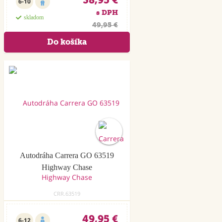
6-10
s DPH
skladom
49,95 €
Autodráha Carrera GO 63519
Highway Chase
CRR.63519
49,95 €
6-12