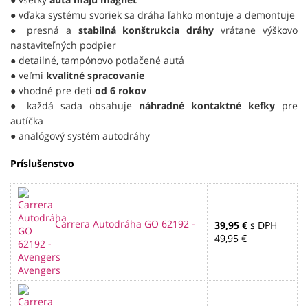
● vďaka systému svoriek sa dráha ľahko montuje a demontuje
● presná a
stabilná konštrukcia dráhy
vrátane výškovo
nastaviteľných podpier
● detailné, tampónovo potlačené autá
● veľmi
kvalitné spracovanie
● vhodné pre deti
od 6 rokov
● každá sada obsahuje
náhradné kontaktné kefky
pre
autíčka
● analógový systém autodráhy
Príslušenstvo
Carrera Autodráha GO 62192 -
39,95 €
s DPH
49,95 €
Avengers