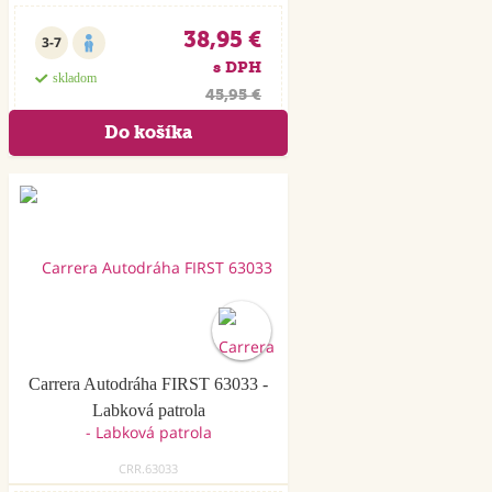
38,95 €
3-7
s DPH
skladom
45,95 €
Akcia
Carrera Autodráha FIRST 63033 -
Labková patrola
CRR.63033