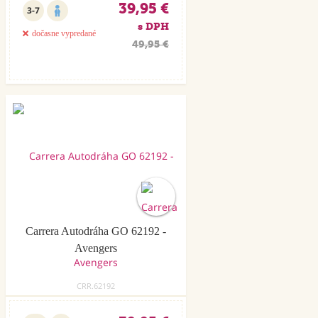
39,95 €
3-7
s DPH
dočasne vypredané
49,95 €
Carrera Autodráha GO 62192 -
Avengers
CRR.62192