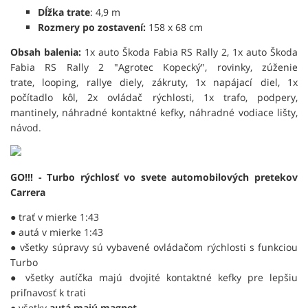
Dĺžka trate
: 4,9 m
Rozmery po zostavení:
158 x 68 cm
Obsah balenia:
1x auto Škoda Fabia RS Rally 2, 1x auto Škoda
Fabia RS Rally 2 "Agrotec Kopecký", rovinky, zúženie
trate, looping, rallye diely, zákruty, 1x napájací diel, 1x
počítadlo kôl, 2x ovládač rýchlosti, 1x trafo, podpery,
mantinely, náhradné kontaktné kefky, náhradné vodiace lišty,
návod.
GO!!! - Turbo rýchlosť vo svete automobilových pretekov
Carrera
● trať v mierke 1:43
● autá v mierke 1:43
● všetky súpravy sú vybavené ovládačom rýchlosti s funkciou
Turbo
● všetky autíčka majú dvojité kontaktné kefky pre lepšiu
priľnavosť k trati
● všetky
autá majú magnet