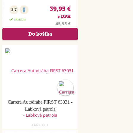
39,95 €
3-7
s DPH
skladom
45,95 €
Akcia
Carrera Autodráha FIRST 63031 -
Labková patrola
CRR.63031