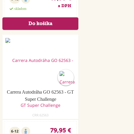
s DPH
skladom
Carrera Autodráha GO 62563 - GT
Super Challenge
CRR.62563
79,95 €
6-12