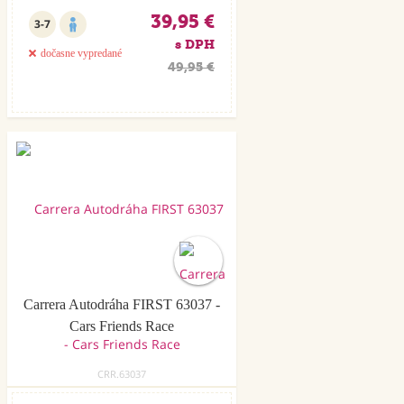
39,95 €
3-7
s DPH
dočasne vypredané
49,95 €
Akcia
Carrera Autodráha FIRST 63037 -
Cars Friends Race
CRR.63037