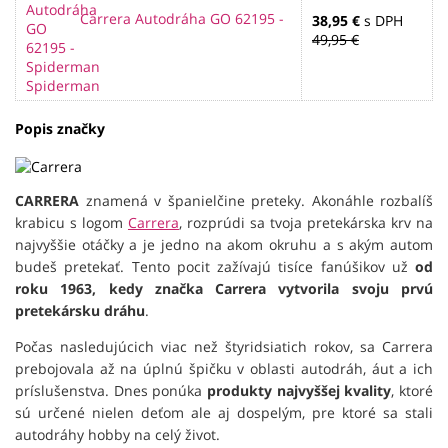
Carrera Autodráha GO 62195 -
38,95 €
s DPH
49,95 €
Spiderman
Popis značky
CARRERA
znamená v španielčine preteky. Akonáhle rozbalíš
krabicu s logom
Carrera
, rozprúdi sa tvoja pretekárska krv na
najvyššie otáčky a je jedno na akom okruhu a s akým autom
budeš pretekať. Tento pocit zažívajú tisíce fanúšikov už
od
roku 1963, kedy značka Carrera vytvorila svoju prvú
pretekársku dráh
u
.
Počas nasledujúcich viac než štyridsiatich rokov, sa Carrera
prebojovala až na úplnú špičku v oblasti autodráh, áut a ich
príslušenstva. Dnes ponúka
produkty najvyššej kvality
, ktoré
sú určené nielen deťom ale aj dospelým, pre ktoré sa stali
autodráhy hobby na celý život.