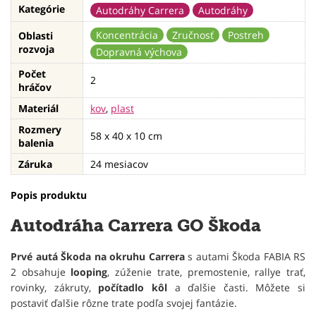
Kategórie
Autodráhy Carrera
Autodráhy
Koncentrácia
Zručnosť
Postreh
Oblasti
rozvoja
Dopravná výchova
Počet
2
hráčov
Materiál
kov
,
plast
Rozmery
58 x 40 x 10 cm
balenia
Záruka
24 mesiacov
Popis produktu
Autodráha Carrera GO Škoda
Prvé autá Škoda na okruhu Carrera
s autami Škoda FABIA RS
2 obsahuje
looping
, zúženie trate, premostenie, rallye trať,
rovinky, zákruty,
počítadlo kôl
a ďalšie časti. Môžete si
postaviť ďalšie rôzne trate podľa svojej fantázie.