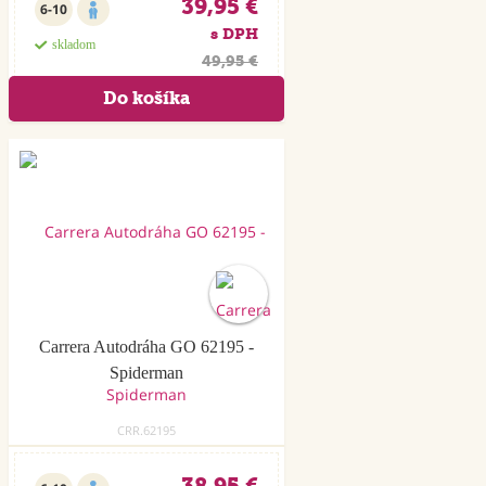
39,95 €
6-10
s DPH
skladom
49,95 €
Carrera Autodráha GO 62195 -
Spiderman
CRR.62195
38,95 €