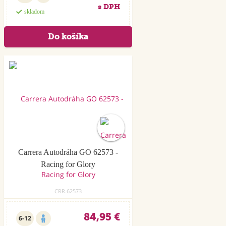
s DPH
skladom
Carrera Autodráha GO 62573 -
Racing for Glory
CRR.62573
84,95 €
6-12