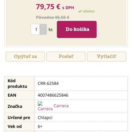
79,75 €
s DPH
skladom
Pôvodne 95,55 €
ks
Opýtať sa
Poslať
Vytlačiť
Kód
CRR.62584
produktu
EAN
4007486625846
Carrera
Značka
Určené pre
Chlapci
Vek od
6+