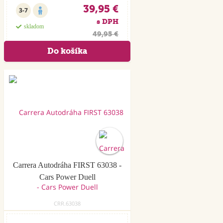
39,95 €
3-7
s DPH
skladom
49,95 €
Carrera Autodráha FIRST 63038 -
Cars Power Duell
CRR.63038