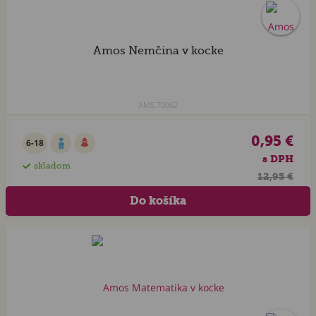
Amos Nemčina v kocke
AMS.70062
0,95 €
6-18
s DPH
skladom
12,95 €