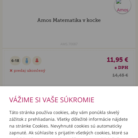
Amos Matematika v kocke
AMS.70087
11,95 €
6-18
s DPH
predaj ukončený
14,45 €
VÁŽIME SI VAŠE SÚKROMIE
Táto stránka používa cookies, aby vám ponúkla skvelý
zážitok z prehliadania. Všetky dôležité informácie nájdete
INFORMÁCIE
na stránke Cookies. Nevyhnuté cookies sú automaticky
zapnuté. Ak súhlasíte s prijatím všetkých cookies, ktoré sa
MÔJ ÚČET