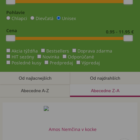
Pohlavie
Chlapci
Dievčatá
Unisex
Cena
0.95 - 11.95 €
Akcia týždňa
Bestsellers
Doprava zdarma
HIT sezóny
Novinka
Odporúčané
Posledné kusy
Predpredaj
Výpredaj
Od najlacnejších
Od najdrahších
Abecedne A-Z
Abecedne Z-A
Akcia