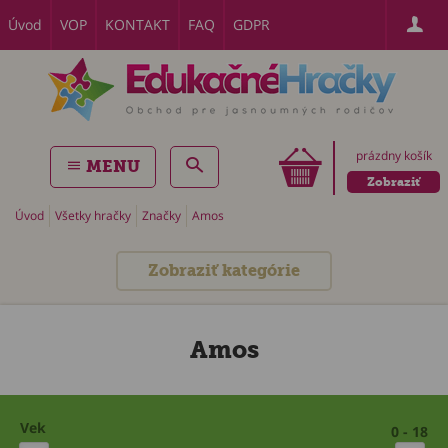
Úvod
VOP
KONTAKT
FAQ
GDPR
prázdny košík
MENU
Zobraziť
Úvod
Všetky hračky
Značky
Amos
Zobraziť kategórie
Amos
Vek
0 - 18