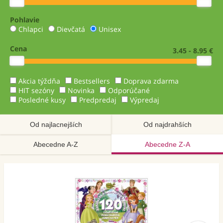
Pohlavie
Chlapci
Dievčatá
Unisex
Cena
3.45 - 8.95 €
Akcia týždňa
Bestsellers
Doprava zdarma
HIT sezóny
Novinka
Odporúčané
Posledné kusy
Predpredaj
Výpredaj
Od najlacnejších
Od najdrahších
Abecedne A-Z
Abecedne Z-A
Akcia