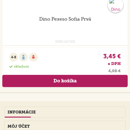
Dino Pexeso Sofia Prvá
DINO.621923
3,45 €
4-8
s DPH
skladom
4,95 €
INFORMÁCIE
MÔJ ÚČET