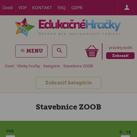
Úvod
VOP
KONTAKT
FAQ
GDPR
prázdny košík
MENU
Zobraziť
Úvod
Všetky hračky
Kategórie
Stavebnice ZOOB
Zobraziť kategórie
Stavebnice ZOOB
Vek
0 - 18