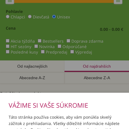
Pohlavie
Chlapci
Dievčatá
Unisex
Cena
0.00 - 0.00 €
Akcia týždňa
Bestsellers
Doprava zdarma
HIT sezóny
Novinka
Odporúčané
Posledné kusy
Predpredaj
Výpredaj
Od najlacnejších
Od najdrahších
Abecedne A-Z
Abecedne Z-A
Zatiaľ žiadne produkty.
VÁŽIME SI VAŠE SÚKROMIE
Táto stránka používa cookies, aby vám ponúkla skvelý
zážitok z prehliadania. Všetky dôležité informácie nájdete
INFORMÁCIE