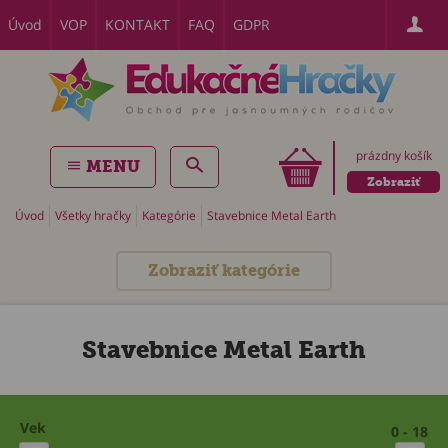
Úvod
VOP
KONTAKT
FAQ
GDPR
prázdny košík
MENU
Zobraziť
Úvod
Všetky hračky
Kategórie
Stavebnice Metal Earth
Zobraziť kategórie
Stavebnice Metal Earth
Vek
0 - 18