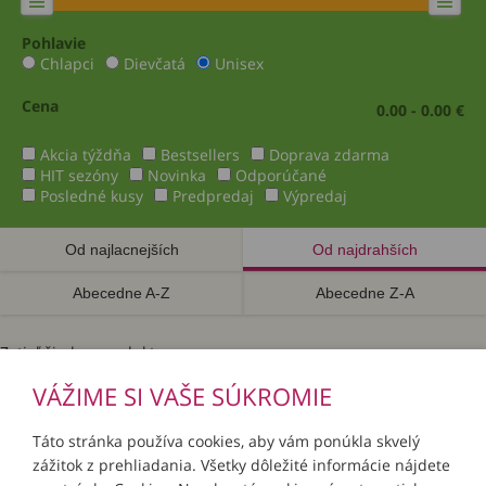
Pohlavie
Chlapci
Dievčatá
Unisex
Cena
0.00 - 0.00 €
Akcia týždňa
Bestsellers
Doprava zdarma
HIT sezóny
Novinka
Odporúčané
Posledné kusy
Predpredaj
Výpredaj
Od najlacnejších
Od najdrahších
Abecedne A-Z
Abecedne Z-A
Zatiaľ žiadne produkty.
VÁŽIME SI VAŠE SÚKROMIE
Táto stránka používa cookies, aby vám ponúkla skvelý
zážitok z prehliadania. Všetky dôležité informácie nájdete
INFORMÁCIE