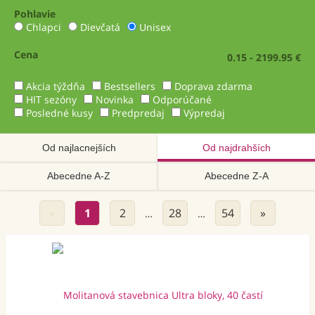
Pohlavie
Chlapci
Dievčatá
Unisex
Cena
0.15 - 2199.95 €
Akcia týždňa
Bestsellers
Doprava zdarma
HIT sezóny
Novinka
Odporúčané
Posledné kusy
Predpredaj
Výpredaj
Od najlacnejších
Od najdrahších
Abecedne A-Z
Abecedne Z-A
«
1
2
28
54
»
…
…