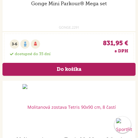
Gonge Mini Parkour® Mega set
GONGE.2291
831,95 €
3-6
s DPH
dostupné do 35 dní