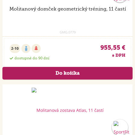
Molitanový domček geometrický tréning, 11 častí
GMG.0779
955,55 €
2-10
s DPH
dostupné do 90 dní