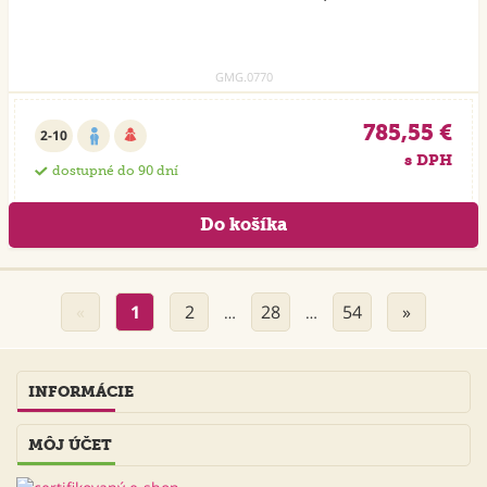
GMG.0770
785,55 €
2-10
s DPH
dostupné do 90 dní
«
1
2
28
54
»
…
…
INFORMÁCIE
MÔJ ÚČET