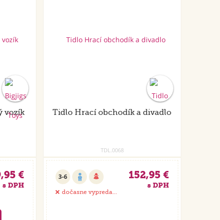
ý vozík
Tidlo Hrací obchodík a divadlo
TDL.0068
,95 €
152,95 €
3-6
s DPH
s DPH
dočasne vypredané