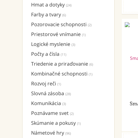
Hmat a dotyky
(24)
Farby a tvary
(6)
Pozorovacie schopnosti
(2)
Priestorové vnímanie
(1)
Logické myslenie
(3)
Počty a čísla
(11)
Triedenie a priraďovanie
(6)
Kombinačné schopnosti
(1)
Rozvoj reči
(1)
Slovná zásoba
(28)
Komunikácia
Sma
(3)
Poznávame svet
(2)
Skúmanie a pokusy
(1)
Námetové hry
(96)