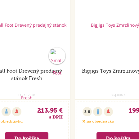
ll Foot Drevený predajný
Bigjigs Toys Zmrzlinov
stánok Fresh
LGR.12328
BGJ.00409
213,95 €
199
3-6
s DPH
 objednávku
na objednávku