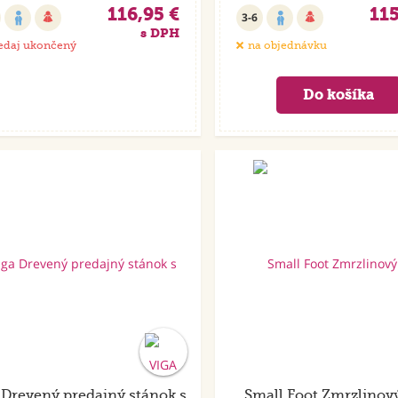
116,95 €
115
3-6
s DPH
edaj ukončený
na objednávku
 Drevený predajný stánok s
Small Foot Zmrzlinový