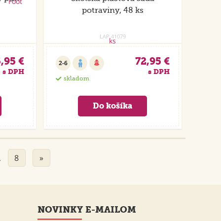
potraviny, 48 ks
LAP.41079
,95 €
72,95 €
2-6
s DPH
s DPH
skladom
8
»
…
NOVINKY E-MAILOM