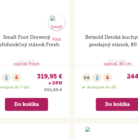
Small Foot Drevený
Betzold Detská kuchy
ltifunkčný stánok Fresh
predajný stánok, 8
LGR.11436
BTZ.767886
319,95 €
244
2-6
s DPH
stupné do 7 dní
dostupné do 28 dní
341,95 €