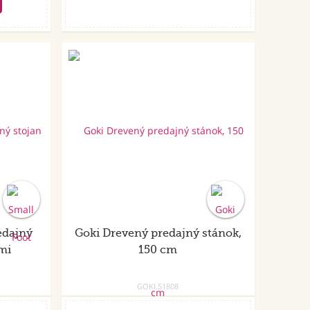
edajný
Goki Drevený predajný stánok,
mi
150 cm
GOKI.51808