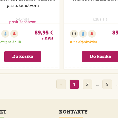
príslušenstvom
VG.44099
LGR.11815
89,95 €
85
3-6
s DPH
stupné do 18 dní
na objednávku
«
1
2
5
…
ET
KONTAKTY