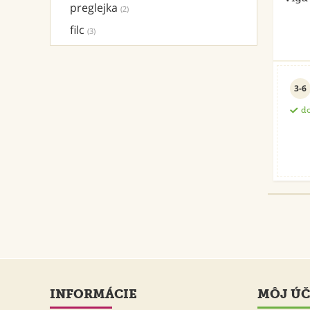
preglejka
(2)
filc
(3)
3-6
do
INFORMÁCIE
MÔJ ÚČ