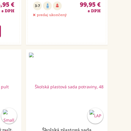
,95 €
99,95 €
3-7
s DPH
s DPH
predaj ukončený
 pult
Školská plastová sada