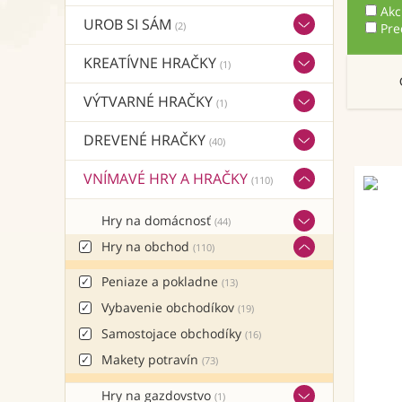
Akc
UROB SI SÁM
(2)
Pre
KREATÍVNE HRAČKY
(1)
VÝTVARNÉ HRAČKY
(1)
DREVENÉ HRAČKY
(40)
VNÍMAVÉ HRY A HRAČKY
(110)
Hry na domácnosť
(44)
Hry na obchod
(110)
Peniaze a pokladne
(13)
Vybavenie obchodíkov
(19)
Samostojace obchodíky
(16)
Makety potravín
(73)
Hry na gazdovstvo
(1)