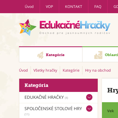
Úvod
VOP
KONTAKT
FAQ
G
Kategórie
Oblast
Úvod
Všetky hračky
Kategórie
Hry na obchod
Kategória
Hr
EDUKAČNÉ HRAČKY
(4)
SPOLOČENSKÉ STOLOVÉ HRY
Vek
(11)