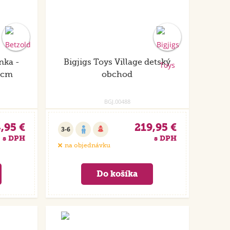
nka -
Bigjigs Toys Village detský
0 cm
obchod
BGJ.00488
,95 €
219,95 €
3-6
s DPH
s DPH
na objednávku