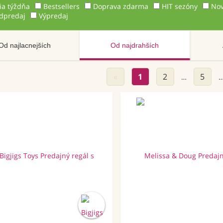
ia týždňa
Bestsellers
Doprava zdarma
HIT sezóny
Nov
dpredaj
Výpredaj
Od najlacnejších
Od najdrahších
«
1
2
5
…