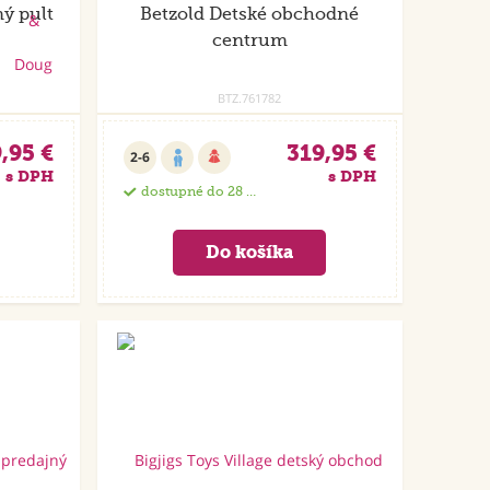
ý pult
Betzold Detské obchodné
centrum
BTZ.761782
,95 €
319,95 €
2-6
s DPH
s DPH
dostupné do 28 dní