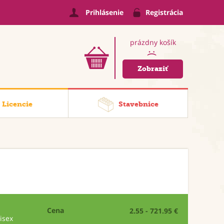
Prihlásenie
Registrácia
prázdny košík
:(
Zobraziť
Licencie
Stavebnice
Cena
2.55 - 721.95 €
isex