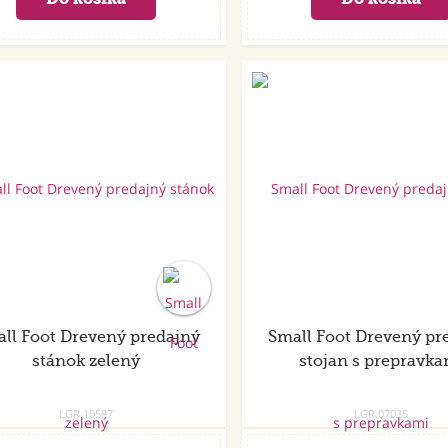
ll Foot Drevený predajný
Small Foot Drevený pr
stánok zelený
stojan s prepravka
LGR.10587
LGR.07035