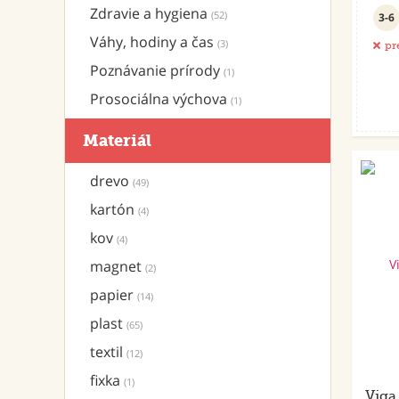
Zdravie a hygiena
(52)
3-6
Váhy, hodiny a čas
(3)
pr
Poznávanie prírody
(1)
Prosociálna výchova
(1)
Materiál
drevo
(49)
kartón
(4)
kov
(4)
magnet
(2)
papier
(14)
plast
(65)
textil
(12)
fixka
(1)
Viga