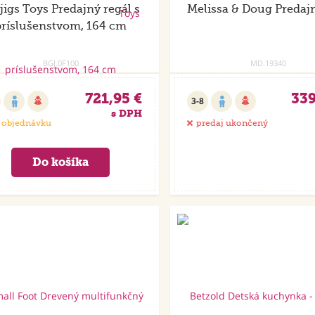
jigs Toys Predajný regál s
Melissa & Doug Predajn
príslušenstvom, 164 cm
BGJ.0F100
MD.19340
721,95 €
339
3-8
s DPH
 objednávku
predaj ukončený