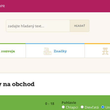
DPR
i rozvoja
Značky
y na obchod
Pohlavie
0 - 18
Chlapci
Dievčatá
Un