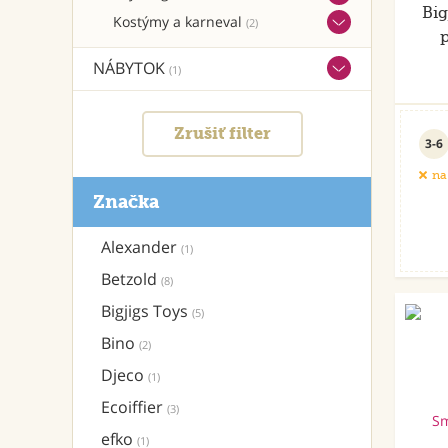
Big
Kostýmy a karneval
(2)
NÁBYTOK
(1)
Zrušiť filter
3-6
na
Značka
Alexander
(1)
Betzold
(8)
Bigjigs Toys
(5)
Bino
(2)
Djeco
(1)
Ecoiffier
(3)
efko
(1)