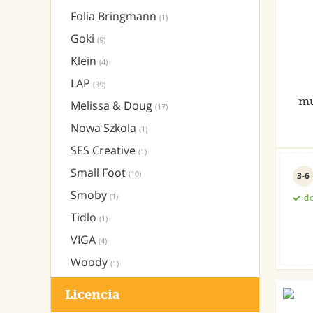
Folia Bringmann
(1)
Goki
(9)
Klein
(4)
LAP
(39)
mu
Melissa & Doug
(17)
Nowa Szkola
(1)
SES Creative
(1)
Small Foot
(10)
3-6
Smoby
(1)
do
Tidlo
(1)
VIGA
(4)
Woody
(1)
Licencia