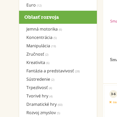
Euro
(12)
Oblasť rozvoja
Jemná motorika
(6)
Koncentrácia
(5)
Manipulácia
(19)
Zručnosť
(2)
Sma
Kreativita
(6)
Fantázia a predstavivosť
(28)
Sústredenie
(2)
Trpezlivosť
(4)
3-6
Tvorivé hry
(4)
na
Dramatické hry
(60)
Rozvoj zmyslov
(5)