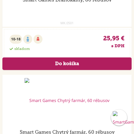
Smart Games Drahokamy, 80 rébusov
MK.0501
25,95 €
10-18
s DPH
skladom
Smart Games Chytrý farmár, 60 rébusov