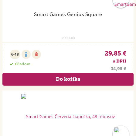
Smart Games Genius Square
MK.0600
29,85 €
6-18
s DPH
skladom
34,95 €