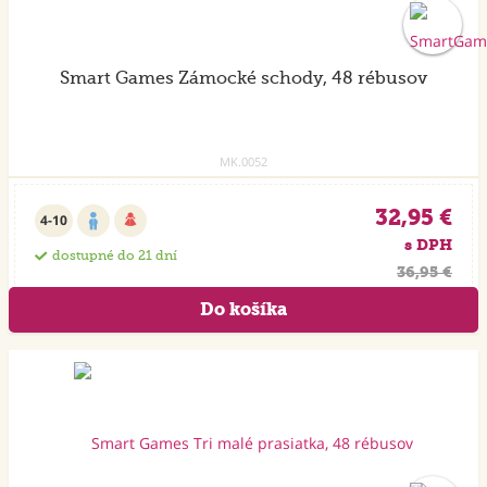
Smart Games Zámocké schody, 48 rébusov
MK.0052
32,95 €
4-10
s DPH
dostupné do 21 dní
36,95 €