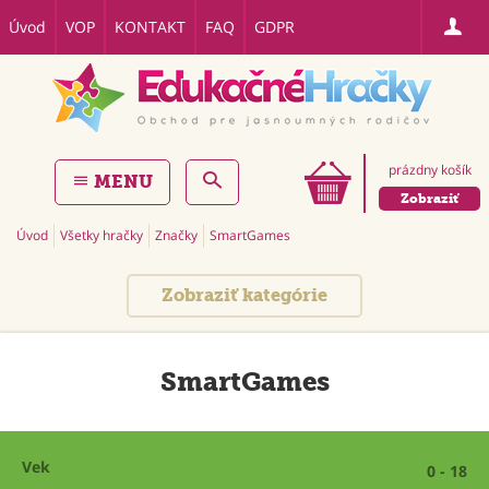
Úvod
VOP
KONTAKT
FAQ
GDPR
prázdny košík
MENU
Zobraziť
Úvod
Všetky hračky
Značky
SmartGames
Zobraziť kategórie
SmartGames
Vek
0 - 18