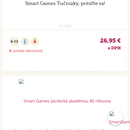
Smart Games Tučniaky, pritúľte sa!
SG.0506
26,95 €
6-13
s DPH
predaj ukončený