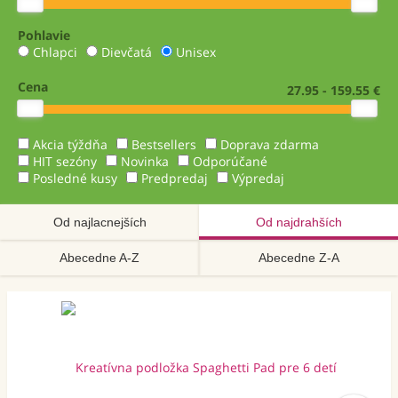
Pohlavie
Chlapci
Dievčatá
Unisex
Cena
27.95 - 159.55 €
Akcia týždňa
Bestsellers
Doprava zdarma
HIT sezóny
Novinka
Odporúčané
Posledné kusy
Predpredaj
Výpredaj
Od najlacnejších
Od najdrahších
Abecedne A-Z
Abecedne Z-A