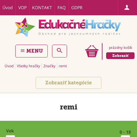
Úvod
VOP
KONTAKT
FAQ
GDPR
prázdny košík
MENU
Zobraziť
Úvod
Všetky hračky
Značky
remi
Zobraziť kategórie
remi
Vek
0 - 18