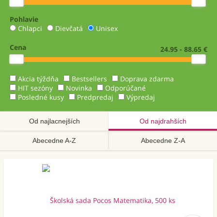
Pohlavie
Chlapci
Dievčatá
Unisex
Cena
24.95 - 88.65 €
Akcia týždňa
Bestsellers
Doprava zdarma
HIT sezóny
Novinka
Odporúčané
Posledné kusy
Predpredaj
Výpredaj
Od najlacnejších
Od najdrahších
Abecedne A-Z
Abecedne Z-A