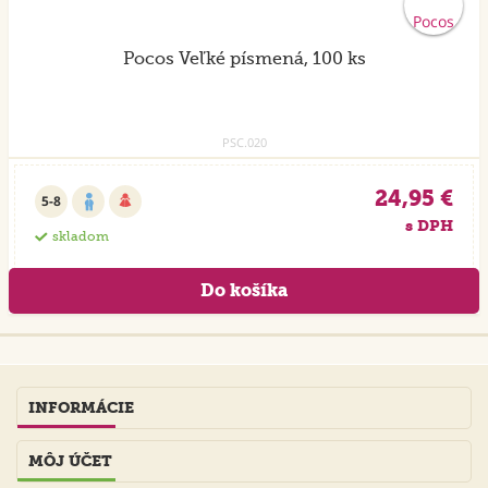
Pocos Veľké písmená, 100 ks
PSC.020
24,95 €
5-8
s DPH
skladom
INFORMÁCIE
MÔJ ÚČET