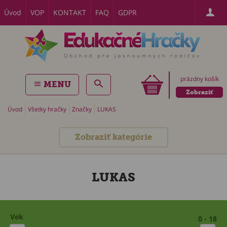
Úvod
VOP
KONTAKT
FAQ
GDPR
prázdny košík
MENU
Zobraziť
Úvod
Všetky hračky
Značky
LUKAS
Zobraziť kategórie
LUKAS
Vek
0 - 18