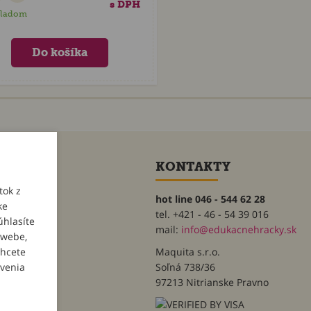
s DPH
kladom
ET
KONTAKTY
tok z
hot line 046 - 544 62 28
ke
tel. +421 - 46 - 54 39 016
úhlasíte
heslo
mail:
info@edukacnehracky.sk
 webe,
chcete
Maquita s.r.o.
avenia
Soľná 738/36
97213 Nitrianske Pravno