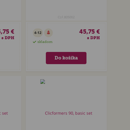
CLF.805002
,75 €
45,75 €
4-12
s DPH
s DPH
skladom