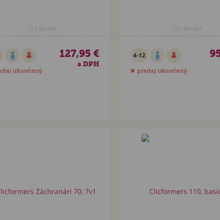
CLF.801008
CLF.801007
127,95 €
95
2
4-12
s DPH
edaj ukončený
predaj ukončený