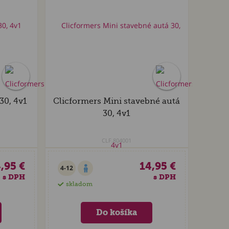
30, 4v1
Clicformers Mini stavebné autá
30, 4v1
CLF.804001
,95 €
14,95 €
4-12
s DPH
s DPH
skladom