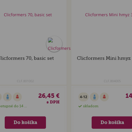
licformers 70, basic set
Clicformers Mini hmyz 
CLF.801002
CLF.804005
26,45 €
14
2
4-12
s DPH
stupné do 14 dní
skladom