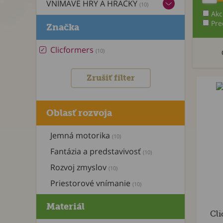
VNÍMAVÉ HRY A HRAČKY
(10)
Akc
Pre
Značka
Clicformers
(10)
Zrušiť filter
Oblasť rozvoja
Jemná motorika
(10)
Fantázia a predstavivosť
(10)
Rozvoj zmyslov
(10)
Priestorové vnímanie
(10)
Materiál
Cli