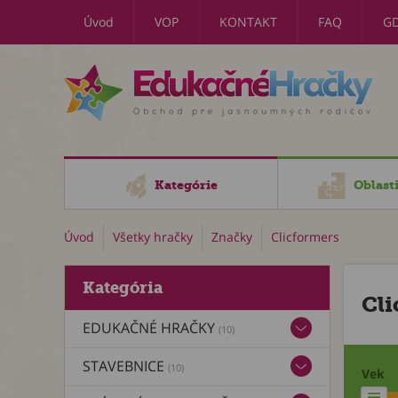
Úvod
VOP
KONTAKT
FAQ
G
Kategórie
Oblast
Úvod
Všetky hračky
Značky
Clicformers
Kategória
Cli
EDUKAČNÉ HRAČKY
(10)
STAVEBNICE
(10)
Vek