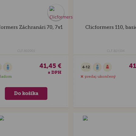
formers Záchranári 70, 7v1
Clicformers 110, basi
CLF.802003
CLF.801004
41,45 €
41
2
4-12
s DPH
kladom
predaj ukončený