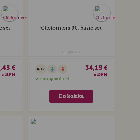
c set
Clicformers 90, basic set
CLF.801003
,45 €
34,15 €
4-12
s DPH
s DPH
dostupné do 14 dní