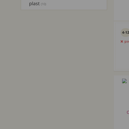
plast
(10)
4-1
pr