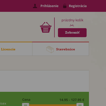
Prihlásenie
Registrácia
prázdny košík
:(
Zobraziť
Licencie
Stavebnice
Cena
14.95 - 127.95 €
isex