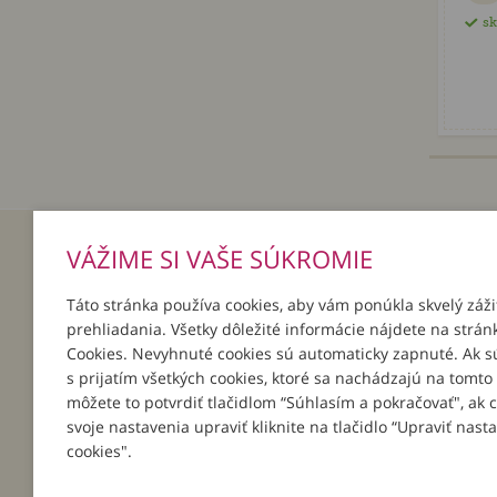
s
VÁŽIME SI VAŠE SÚKROMIE
INFORMÁCIE
MÔJ ÚČ
Táto stránka používa cookies, aby vám ponúkla skvelý záži
O nás
Prihlásenie
prehliadania. Všetky dôležité informácie nájdete na strán
Platba a doručenie
Registrácia
Cookies. Nevyhnuté cookies sú automaticky zapnuté. Ak s
Darčeky k objednávkam
Zabudnuté 
s prijatím všetkých cookies, ktoré sa nachádzajú na tomto
Podpor svoju školu
môžete to potvrdiť tlačidlom “Súhlasím a pokračovať", ak 
Všeobecné obchodné podmienky
svoje nastavenia upraviť kliknite na tlačidlo “Upraviť nast
Reklamačné podmienky
cookies".
Kontakt