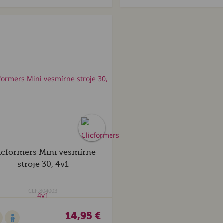
icformers Mini vesmírne
stroje 30, 4v1
CLF.804003
14,95 €
2