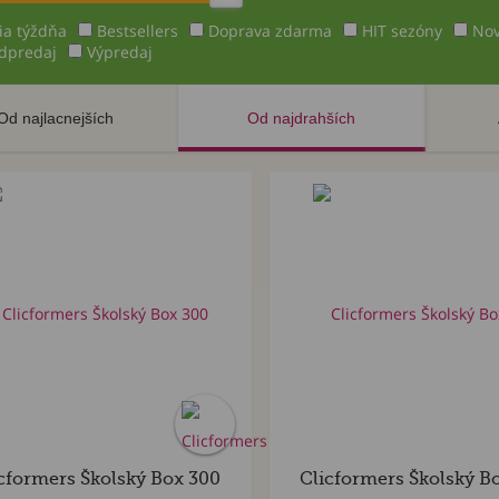
ia týždňa
Bestsellers
Doprava zdarma
HIT sezóny
Nov
dpredaj
Výpredaj
Od najlacnejších
Od najdrahších
cformers Školský Box 300
Clicformers Školský B