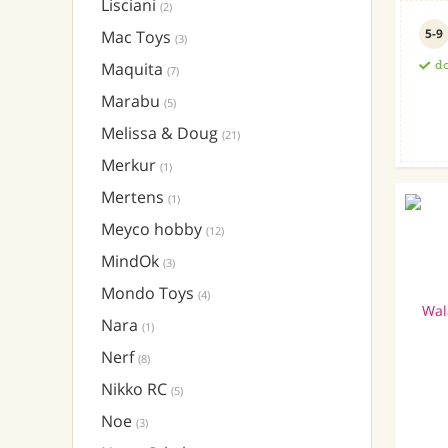
Lisciani
(2)
5-9
Mac Toys
(3)
Maquita
do
(7)
Marabu
(5)
Melissa & Doug
(21)
Merkur
(1)
Mertens
(1)
Meyco hobby
(12)
MindOk
(3)
Mondo Toys
(4)
Nara
(1)
Nerf
(8)
Nikko RC
(5)
Noe
(3)