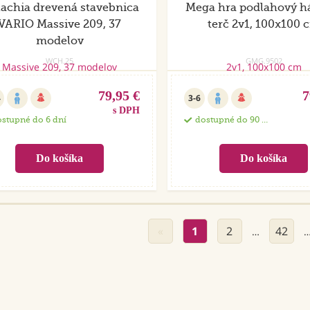
achia drevená stavebnica
Mega hra podlahový h
VARIO Massive 209, 37
terč 2v1, 100x100 
modelov
WCH.25
GMG.9502
79,95 €
7
4
3-6
s DPH
stupné do 6 dní
dostupné do 90 dní
«
1
2
42
…