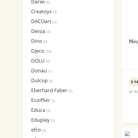
Darwi
(6)
Creatoys
(9)
DACOart
(2)
Detoa
(4)
Dino
Meg
(8)
Djeco
(16)
DOLU
(4)
Donau
(1)
Dulcop
(6)
3-1
Eberhard Faber
(2)
do
Ecoiffier
(1)
Educa
(3)
Eduplay
(2)
efco
(3)