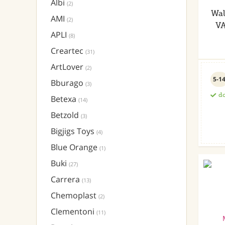
Albi
(2)
Wal
AMI
(2)
VA
APLI
(8)
Creartec
(31)
ArtLover
(2)
5-1
Bburago
(3)
do
Betexa
(14)
Betzold
(3)
Bigjigs Toys
(4)
Blue Orange
(1)
Buki
(27)
Carrera
(13)
Chemoplast
(2)
Clementoni
(11)