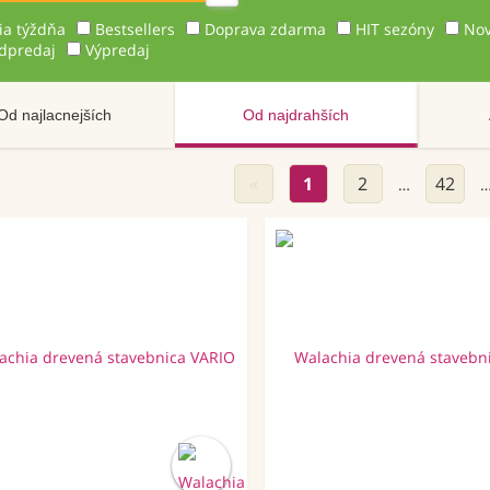
ia týždňa
Bestsellers
Doprava zdarma
HIT sezóny
Nov
dpredaj
Výpredaj
Od najlacnejších
Od najdrahších
«
1
2
42
…