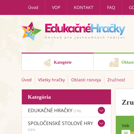
Úvod
VOP
KONTAKT
FAQ
G
Kategórie
Oblast
Úvod
Všetky hračky
Oblasti rozvoja
Zručnosť
Kategória
Zru
EDUKAČNÉ HRAČKY
(176)
SPOLOČENSKÉ STOLOVÉ HRY
Vek
(101)