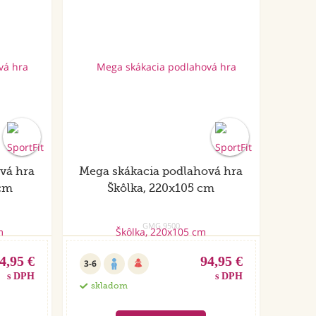
vá hra
Mega skákacia podlahová hra
 cm
Škôlka, 220x105 cm
GMG.9500
4,95 €
94,95 €
3-6
s DPH
s DPH
skladom