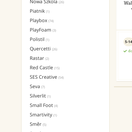
Nowa Szkola
(26)
Wal
Piatnik
(1)
Playbox
(74)
PlayFoam
(3)
Polistil
(1)
5-1
Quercetti
(26)
do
Rastar
(2)
Red Castle
(15)
SES Creative
(54)
Seva
(7)
Silverlit
(1)
Small Foot
(4)
Smartivity
(1)
Směr
(5)