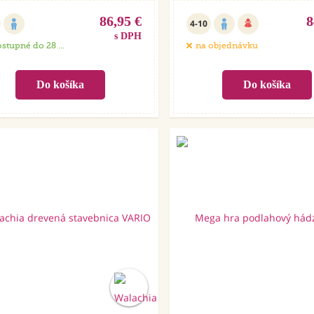
86,95 €
8
4-10
s DPH
stupné do 28 dní
na objednávku