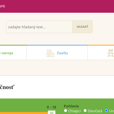
DPR
i rozvoja
Značky
čnosť
Pohlavie
0 - 18
Chlapci
Dievčatá
Un