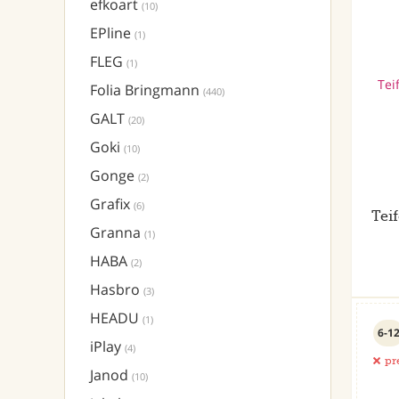
efkoart
(10)
EPline
(1)
FLEG
(1)
Folia Bringmann
(440)
GALT
(20)
Goki
(10)
Gonge
(2)
Grafix
(6)
Tei
Granna
(1)
HABA
(2)
Hasbro
(3)
HEADU
(1)
6-1
iPlay
(4)
pr
Janod
(10)