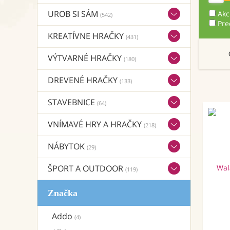
UROB SI SÁM
Akc
(542)
Pre
KREATÍVNE HRAČKY
(431)
VÝTVARNÉ HRAČKY
(180)
DREVENÉ HRAČKY
(133)
STAVEBNICE
(64)
VNÍMAVÉ HRY A HRAČKY
(218)
NÁBYTOK
(29)
ŠPORT A OUTDOOR
(119)
Značka
Addo
(4)