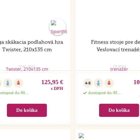
a skákacia podlahová hra
Fitness stroje pre de
Twister, 210x135 cm
Veslovací trenažé
GMG.9503
SD.8010
125,95 €
10
4
4-8
s DPH
stupné do 90 dní
dostupné do 45 dní