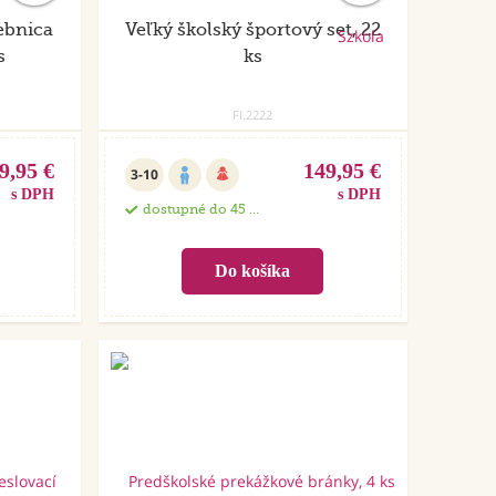
ebnica
Veľký školský športový set, 22
s
ks
FI.2222
9,95 €
149,95 €
3-10
s DPH
s DPH
dostupné do 45 dní
Akcia