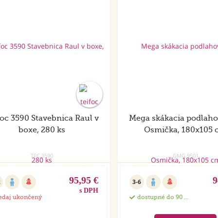
foc 3590 Stavebnica Raul v
Mega skákacia podlaho
boxe, 280 ks
Osmička, 180x105
TFC.3590
GMG.9501
95,95 €
9
2
3-6
s DPH
edaj ukončený
dostupné do 90 dní