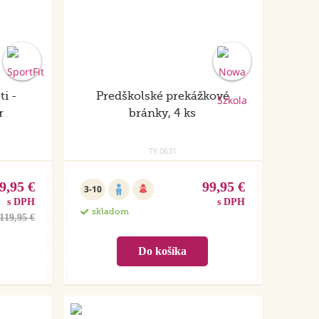
ti -
Predškolské prekážkové
r
bránky, 4 ks
TY.0631
9,95 €
99,95 €
3-10
s DPH
s DPH
skladom
119,95 €