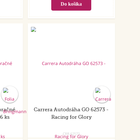
Akcia
oračné
Carrera Autodráha GO 62573 -
6 ks
Racing for Glory
CRR.62573