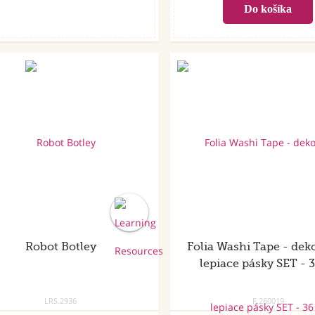
Robot Botley
Folia Washi Tape - dek
lepiace pásky SET - 3
LRS.2936
F.260019