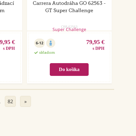
ádzací
Carrera Autodráha GO 62563 -
cm
GT Super Challenge
CRR.62563
9,95 €
79,95 €
6-12
s DPH
s DPH
skladom
82
»
…