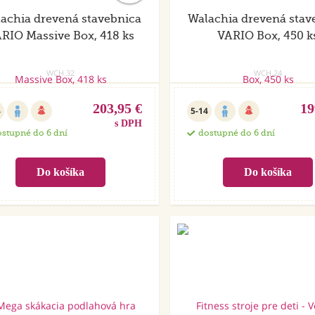
achia drevená stavebnica
Walachia drevená stav
RIO Massive Box, 418 ks
VARIO Box, 450 k
WCH.32
WCH.24
203,95 €
19
4
5-14
s DPH
stupné do 6 dní
dostupné do 6 dní