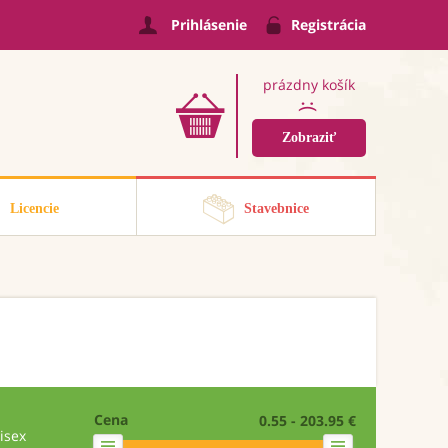
Prihlásenie
Registrácia
prázdny košík
:(
Zobraziť
Licencie
Stavebnice
Cena
0.55 - 203.95 €
isex