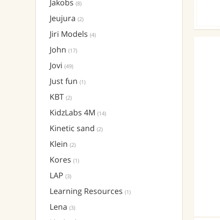
Jakobs
(8)
Jeujura
(2)
Jiri Models
(4)
John
(17)
Jovi
(49)
Just fun
(1)
KBT
(2)
KidzLabs 4M
(14)
Kinetic sand
(2)
Klein
(2)
Kores
(1)
LAP
(3)
Learning Resources
(1)
Lena
(3)