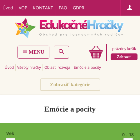
Úvod
VOP
KONTAKT
FAQ
GDPR
prázdny košík
MENU
Zobraziť
Úvod
Všetky hračky
Oblasti rozvoja
Emócie a pocity
Zobraziť kategórie
Emócie a pocity
Vek
0 - 18