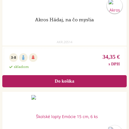
Akros Hádaj, na čo myslia
AKR.20514
34,35 €
3-8
s DPH
skladom