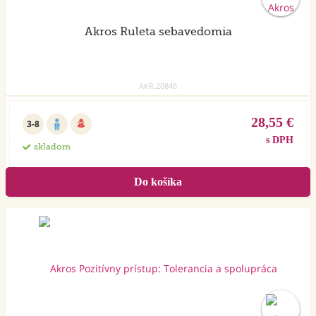
Akros Ruleta sebavedomia
AKR.20846
28,55 €
3-8
s DPH
skladom