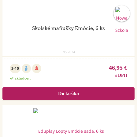
Školské maňušky Emócie, 6 ks
NS.2034
46,95 €
3-10
s DPH
skladom