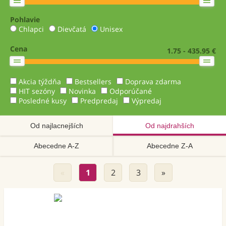
Pohlavie
Chlapci
Dievčatá
Unisex
Cena
1.75 - 435.95 €
Akcia týždňa
Bestsellers
Doprava zdarma
HIT sezóny
Novinka
Odporúčané
Posledné kusy
Predpredaj
Výpredaj
Od najlacnejších
Od najdrahších
Abecedne A-Z
Abecedne Z-A
«
1
2
3
»