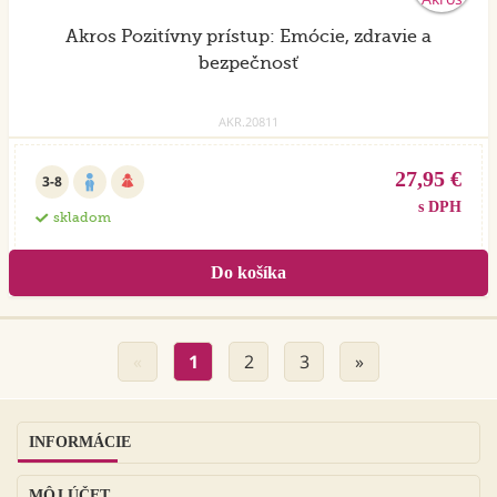
Akros Pozitívny prístup: Emócie, zdravie a
bezpečnosť
AKR.20811
27,95 €
3-8
s DPH
skladom
«
1
2
3
»
INFORMÁCIE
MÔJ ÚČET