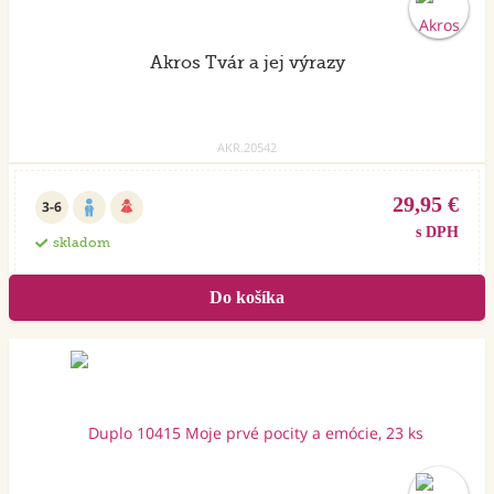
Akros Tvár a jej výrazy
AKR.20542
29,95 €
3-6
s DPH
skladom