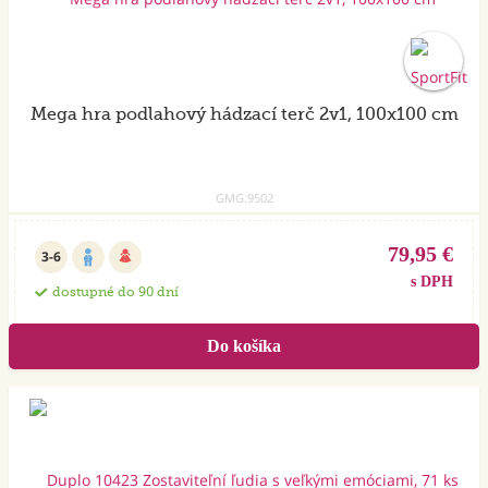
Mega hra podlahový hádzací terč 2v1, 100x100 cm
GMG.9502
79,95 €
3-6
s DPH
dostupné do 90 dní