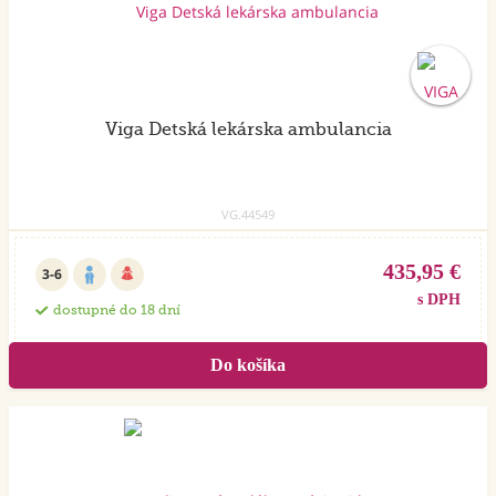
Viga Detská lekárska ambulancia
VG.44549
435,95 €
3-6
s DPH
dostupné do 18 dní