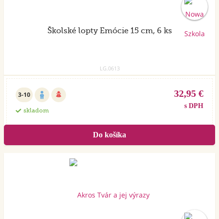
Školské lopty Emócie 15 cm, 6 ks
LG.0613
32,95 €
3-10
s DPH
skladom