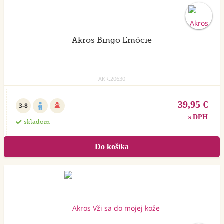
Akros Bingo Emócie
AKR.20630
39,95 €
3-8
s DPH
skladom