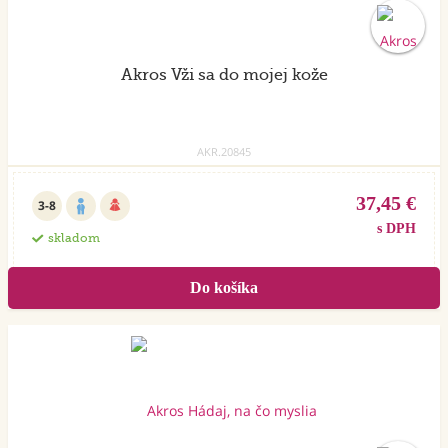
Akros Vži sa do mojej kože
AKR.20845
37,45 €
3-8
s DPH
skladom