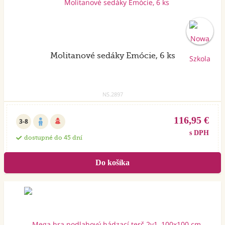
Molitanové sedáky Emócie, 6 ks
NS.2897
116,95 €
3-8
s DPH
dostupné do 45 dní